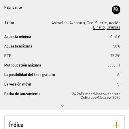
Fabricante
Tema
Animales
Aventura
Oro
Suerte
Acción
,
,
,
,
Dinero
Granjas
,
,
Apuesta mínima
0.10 €
Apuesta máxima
50 €
RTP
95.3%
Multiplicación máxima
5000 : 1
La posibilidad del test gratuito
Sí
La versión móvil
Sí
Fecha de lanzamiento
26 26Europe/Moscow febrero
26Europe/Moscow 2025
Jackpot progresivo
Sí
El numero de los tambores
5
Índice
El numero de las líneas
30