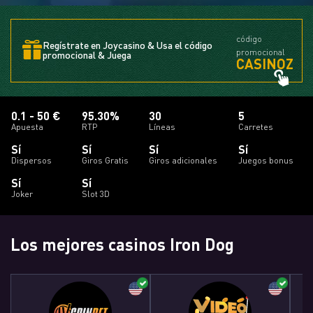
código
Regístrate en Joycasino & Usa el código
promocional
promocional & Juega
CASINOZ
0.1 - 50 €
95.30%
30
5
Apuesta
RTP
Líneas
Carretes
Sí
Sí
Sí
Sí
Dispersos
Giros Gratis
Giros adicionales
Juegos bonus
Sí
Sí
Joker
Slot 3D
Los mejores casinos Iron Dog