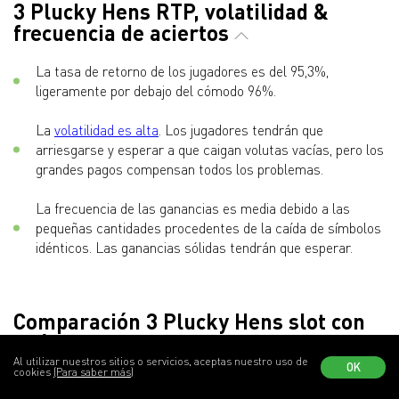
3 Plucky Hens RTP, volatilidad &
frecuencia de aciertos
La tasa de retorno de los jugadores es del 95,3%,
ligeramente por debajo del cómodo 96%.
La
volatilidad es alta
. Los jugadores tendrán que
arriesgarse y esperar a que caigan volutas vacías, pero los
grandes pagos compensan todos los problemas.
La frecuencia de las ganancias es media debido a las
pequeñas cantidades procedentes de la caída de símbolos
idénticos. Las ganancias sólidas tendrán que esperar.
Comparación 3 Plucky Hens slot con
análogos
Al utilizar nuestros sitios o servicios, aceptas nuestro uso de
OK
cookies
(Para saber más)
Rome Fight For Gold
3 Plucky Hens
The Tiger's Rage