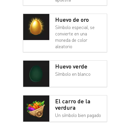
Huevo de oro
Símbolo especial, se
convierte en una
moneda de color
aleatorio
Huevo verde
Símbolo en blanco
El carro de la
verdura
Un símbolo bien pagado