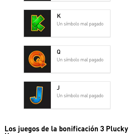
K
Un símbolo mal pagado
Q
Un símbolo mal pagado
J
Un símbolo mal pagado
Los juegos de la bonificación 3 Plucky