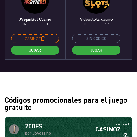
JVSpinBet Casino
Videoslots сasino
Calificación 8.3
Calificación 6.6
CASINOZ
SIN CÓDIGO
JUGAR
JUGAR
Códigos promocionales para el juego
gratuito
código promocional
200FS
CASINOZ
por Joycasino