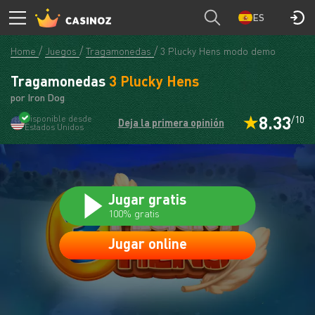
CASINOZ
JUGAR
ES
Home
Juegos
Tragamonedas
3 Plucky Hens modo demo
Tragamonedas
3 Plucky Hens
por Iron Dog
8.33
Disponible desde
/10
Deja la primera opinión
Estados Unidos
Jugar gratis
100% gratis
Jugar online