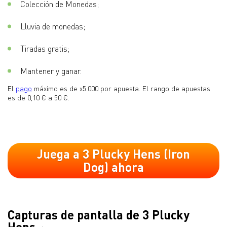
Colección de Monedas;
Lluvia de monedas;
Tiradas gratis;
Mantener y ganar.
El
pago
máximo es de x5.000 por apuesta. El rango de apuestas
es de 0,10 € a 50 €.
Juega a 3 Plucky Hens (Iron
Dog) ahora
Capturas de pantalla de 3 Plucky
Hens