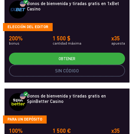
Bonos de bienvenida y tiradas gratis en 1xBet
Casino
ELECCIÓN DEL EDITOR
200%
1 500 $
x35
bonus
cantidad máxima
apuesta
OBTENER
SIN CÓDIGO
Bonos de bienvenida y tiradas gratis en
SpinBetter Casino
PARA UN DEPÓSITO
100%
1 500 €
x35