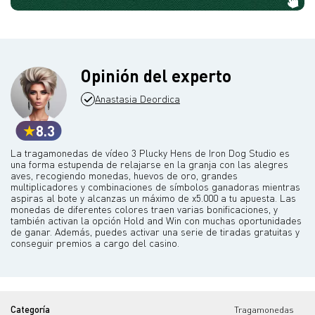
Opinión del experto
Anastasia Deordica
8.3
La tragamonedas de vídeo 3 Plucky Hens de Iron Dog Studio es
una forma estupenda de relajarse en la granja con las alegres
aves, recogiendo monedas, huevos de oro, grandes
multiplicadores y combinaciones de símbolos ganadoras mientras
aspiras al bote y alcanzas un máximo de x5.000 a tu apuesta. Las
monedas de diferentes colores traen varias bonificaciones, y
también activan la opción Hold and Win con muchas oportunidades
de ganar. Además, puedes activar una serie de tiradas gratuitas y
conseguir premios a cargo del casino.
Categoría
Tragamonedas