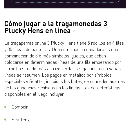
Cómo jugar a la tragamonedas 3
Plucky Hens en línea
La tragaperras online 3 Plucky Hens tiene 5 rodillos en 4 filas
y 30 líneas de pago fijas. Una combinación ganadora es una
combinación de 3 o más símbolos iguales, que deben
colocarse en determinadas líneas de una fila empezando por
el rodillo situado más a la izquierda. Las ganancias en varias
líneas se resumen. Los pagos en metálico por símbolos
especiales y Scatter, incluidos los botes, se conceden además
de las ganancias recibidas en las líneas. Las características
disponibles en el juego incluyen:
Comodín;
Scatters;