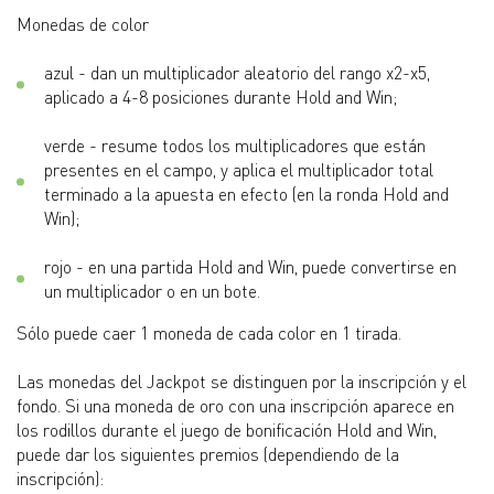
Monedas de color
azul - dan un multiplicador aleatorio del rango x2-x5,
aplicado a 4-8 posiciones durante Hold and Win;
verde - resume todos los multiplicadores que están
presentes en el campo, y aplica el multiplicador total
terminado a la apuesta en efecto (en la ronda Hold and
Win);
rojo - en una partida Hold and Win, puede convertirse en
un multiplicador o en un bote.
Sólo puede caer 1 moneda de cada color en 1 tirada.
Las monedas del Jackpot se distinguen por la inscripción y el
fondo. Si una moneda de oro con una inscripción aparece en
los rodillos durante el juego de bonificación Hold and Win,
puede dar los siguientes premios (dependiendo de la
inscripción):