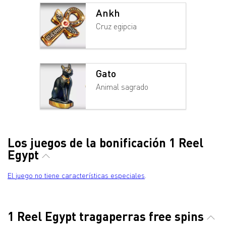
Ankh
Cruz egipcia
Gato
Animal sagrado
Los juegos de la bonificación 1 Reel
Egypt
El juego no tiene características especiales
.
1 Reel Egypt tragaperras free spins