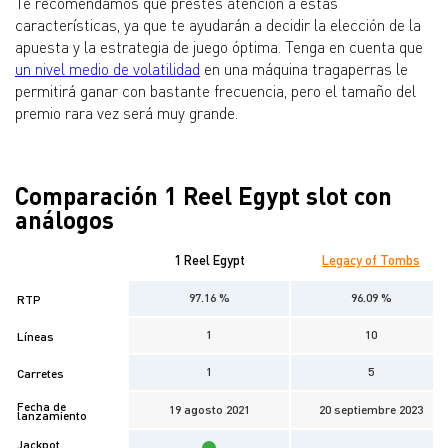
Te recomendamos que prestes atención a estas
características, ya que te ayudarán a decidir la elección de la
apuesta y la estrategia de juego óptima. Tenga en cuenta que
un nivel medio de volatilidad
en una máquina tragaperras le
permitirá ganar con bastante frecuencia, pero el tamaño del
premio rara vez será muy grande.
Comparación 1 Reel Egypt slot con
análogos
1 Reel Egypt
Legacy of Tombs
97.16 %
96.09 %
RTP
1
10
Líneas
1
5
Carretes
Fecha de
19 agosto 2021
20 septiembre 2023
lanzamiento
Jackpot