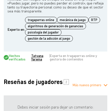
«Puedes jugar, pero no puedes perder el control», que refleja
tanto su trayectoria personal como su deseo de que el sector
tragaperras online
mecánica de juego
RTP
algoritmos de generación de ganancias
Experto en:
psicología del jugador
gestión de la adicción al juego
Hechos
Tatyana
Experta en tragaperras online y
verificados
Yarema
gestora de contenidos
Reseñas de jugadores
2
Más nuevos primero
Debes iniciar sesión para dejar un comentario: