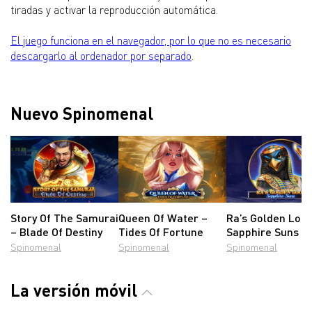
tiradas y activar la reproducción automática.
El juego funciona en el navegador, por lo que no es necesario
descargarlo al ordenador por separado
.
Nuevo Spinomenal
Story Of The Samurai
Queen Of Water –
Ra’s Golden Loot
– Blade Of Destiny
Tides Of Fortune
Sapphire Suns
Spinomenal
Spinomenal
Spinomenal
La versión móvil