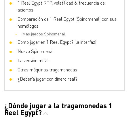
1 Reel Egypt RTP, volatilidad & frecuencia de
aciertos
Comparación de 1 Reel Egypt (Spinomenal) con sus
homólogos
Más juegos Spinomenal
Como jugar en 1 Reel Egypt? (la interfaz)
Nuevo Spinomenal
La versión móvil
Otras máquinas tragamonedas
¿Debería jugar con dinero real?
¿Dónde jugar a la tragamonedas 1
Reel Egypt?