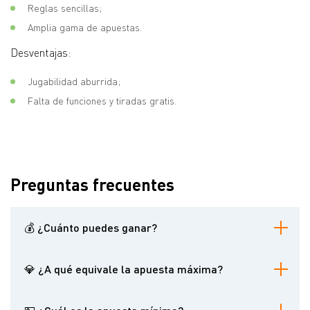
Reglas sencillas;
Amplia gama de apuestas.
Desventajas:
Jugabilidad aburrida;
Falta de funciones y tiradas gratis.
Preguntas frecuentes
💰 ¿Cuánto puedes ganar?
Las ganancias máximas equivalen a 1.000 apuestas.
💎 ¿A qué equivale la apuesta máxima?
La apuesta máxima es de 10 $.