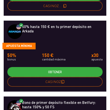
CASINOZRU
50% hasta 150 € en tu primer depósito en
Arkada
APUESTA MÍNIMA
50%
150 €
x30
bonus
cantidad máxima
apuesta
OBTENER
CASINOZ
Bono de primer depósito flexible en Betfury:
hasta 150% y 50 FS