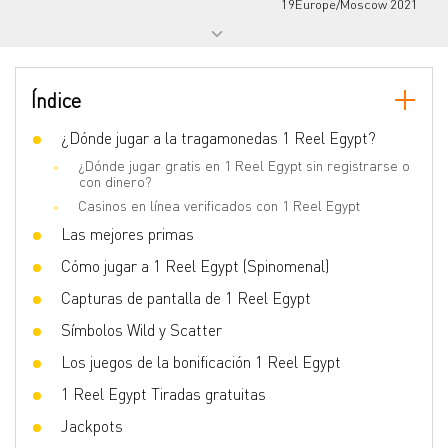
19Europe/Moscow 2021
Jackpot progresivo
Sí
El numero de los tambores
1
Índice
El numero de las líneas
1
Jokers
¿Dónde jugar a la tragamonedas 1 Reel Egypt?
Sí
¿Dónde jugar gratis en 1 Reel Egypt sin registrarse o
Scatter
No
con dinero?
La volatilidad
Middle
Casinos en línea verificados con 1 Reel Egypt
Las mejores primas
Slot 3D
No
Cómo jugar a 1 Reel Egypt (Spinomenal)
Respins
No
Capturas de pantalla de 1 Reel Egypt
Free spins
No
Símbolos Wild y Scatter
Los juegos de la bonificación 1 Reel Egypt
1 Reel Egypt Tiradas gratuitas
Jackpots