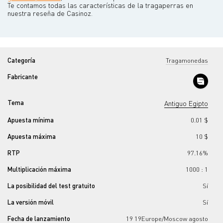
Te contamos todas las características de la tragaperras en
nuestra reseña de Casinoz.
Categoría
Tragamonedas
Fabricante
Tema
Antiguo Egipto
Apuesta mínima
0.01 $
Apuesta máxima
10 $
RTP
97.16%
Multiplicación máxima
1000 : 1
La posibilidad del test gratuito
Sí
La versión móvil
Sí
Fecha de lanzamiento
19 19Europe/Moscow agosto