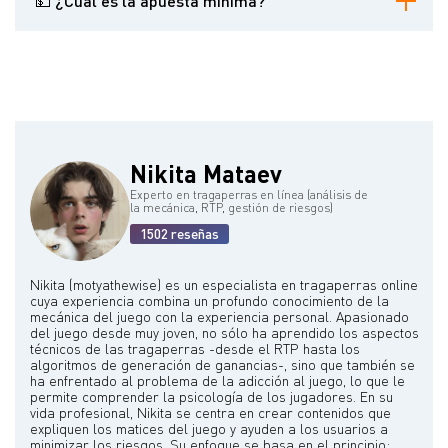
💵 ¿Cuál es la apuesta mínima?
La apuesta mínima es igual a 1 céntimo.
Nikita Mataev
Experto en tragaperras en línea (análisis de
la mecánica, RTP, gestión de riesgos)
1502 reseñas
Nikita (motyathewise) es un especialista en tragaperras online
cuya experiencia combina un profundo conocimiento de la
mecánica del juego con la experiencia personal. Apasionado
del juego desde muy joven, no sólo ha aprendido los aspectos
técnicos de las tragaperras -desde el RTP hasta los
algoritmos de generación de ganancias-, sino que también se
ha enfrentado al problema de la adicción al juego, lo que le
permite comprender la psicología de los jugadores. En su
vida profesional, Nikita se centra en crear contenidos que
expliquen los matices del juego y ayuden a los usuarios a
minimizar los riesgos. Su enfoque se basa en el principio: