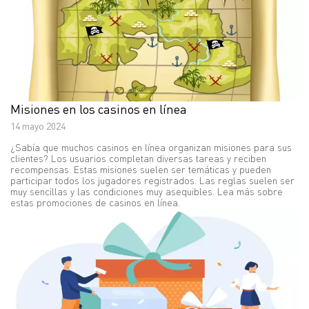
Misiones en los casinos en línea
14 mayo 2024
¿Sabía que muchos casinos en línea organizan misiones para sus
clientes? Los usuarios completan diversas tareas y reciben
recompensas. Estas misiones suelen ser temáticas y pueden
participar todos los jugadores registrados. Las reglas suelen ser
muy sencillas y las condiciones muy asequibles. Lea más sobre
estas promociones de casinos en línea.