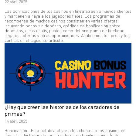
22 abril 2025
Las bonificaciones de los casinos en línea atraen a nuevos clientes
y mantienen a raya a los jugadores fieles. Los programas de
recompensa de muchos casinos consisten en varias ofertas,
incluyendo bonos sin depósito, créditos de bonificación sobre
depósitos, giros gratis, puntos comp del programa de fidelidad,
regalos, loterías y otras oportunidades. Analicemos los pros y los
contras en el siguiente artículo.
¿Hay que creer las historias de los cazadores de
primas?
14 abril 2025
Bonificación... Esta palabra atrae a los clientes a los casinos en
línea. Las historias de los cazadores de bonificaciones (o de