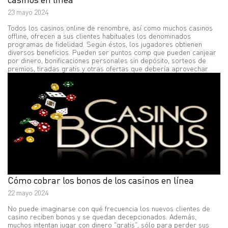
23 mayo 2024
Todos los casinos online de renombre, así como muchos casinos
offline, ofrecen a sus clientes habituales los denominados
programas de fidelidad. Según éstos, los jugadores obtienen
diversos beneficios. Pueden ser puntos comp que pueden canjear
por dinero, bonificaciones personales sin depósito, sorteos de
premios, tiradas gratis y otras ofertas que debería aprovechar.
Cómo cobrar los bonos de los casinos en línea
22 mayo 2024
No puede imaginarse con qué frecuencia los nuevos clientes de
casino reciben bonos y se quedan decepcionados. Además,
muchos intentan jugar con dinero "gratis", sólo para perder sus