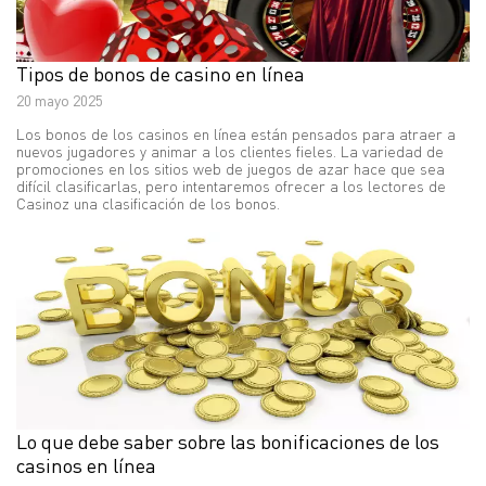
Tipos de bonos de casino en línea
20 mayo 2025
Los bonos de los casinos en línea están pensados para atraer a
nuevos jugadores y animar a los clientes fieles. La variedad de
promociones en los sitios web de juegos de azar hace que sea
difícil clasificarlas, pero intentaremos ofrecer a los lectores de
Casinoz una clasificación de los bonos.
Lo que debe saber sobre las bonificaciones de los
casinos en línea