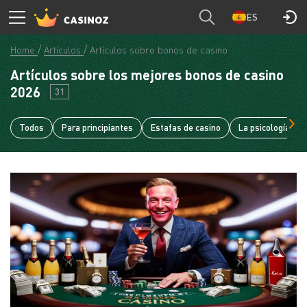
ES
Home
Artículos
Artículos sobre bonos de casino
Artículos sobre los mejores bonos de casino
2026
31
Todos
Para principiantes
Estafas de casino
La psicología del