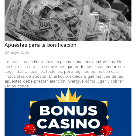
Apuestas para la bonificación
29 mayo 2024
Los casinos en línea ofrecen promociones muy tentadoras. De
hecho, entre ellas, hay opciones que podemos recomendar con
seguridad a nuestros lectores, pero algunos bonos son casi
imposibles de apostar. El artículo explica a qué matices de las
apuestas debe prestar atención. Averigüe cómo jugar y cobrar
varios bonos.