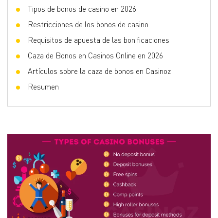
Tipos de bonos de casino en 2026
Restricciones de los bonos de casino
Requisitos de apuesta de las bonificaciones
Caza de Bonos en Casinos Online en 2026
Artículos sobre la caza de bonos en Casinoz
Resumen