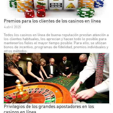
Premios para los clientes de los casinos en línea
4 abril 2025
Todos los casinos en línea de buena reputación prestan atención a
los clientes habituales, los aprecian y hacen todo lo posible para
mantenerlos fieles el mayor tiempo posible. Para ello, se utilizan
bonos de incentivo, programas de fidelidad, premios individuales y
otros métodos.
Privilegios de los grandes apostadores en los
casinos en línea