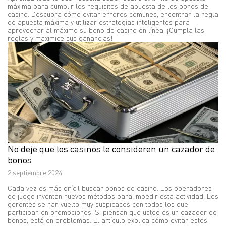
máxima para cumplir los requisitos de apuesta de los bonos de
casino. Descubra cómo evitar errores comunes, encontrar la regla
de apuesta máxima y utilizar estrategias inteligentes para
aprovechar al máximo su bono de casino en línea. ¡Cumpla las
reglas y maximice sus ganancias!
No deje que los casinos le consideren un cazador de
bonos
2 septiembre 2024
Cada vez es más difícil buscar bonos de casino. Los operadores
de juego inventan nuevos métodos para impedir esta actividad. Los
gerentes se han vuelto muy suspicaces con todos los que
participan en promociones. Si piensan que usted es un cazador de
bonos, está en problemas. El artículo explica cómo evitar estos