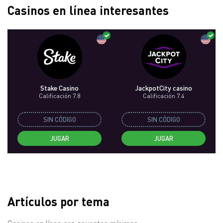
Casinos en línea interesantes
Stake Casino
JackpotCity casino
Calificación 7.8
Calificación 7.4
SIN CÓDIGO
SIN CÓDIGO
JUGAR
JUGAR
Artículos por tema