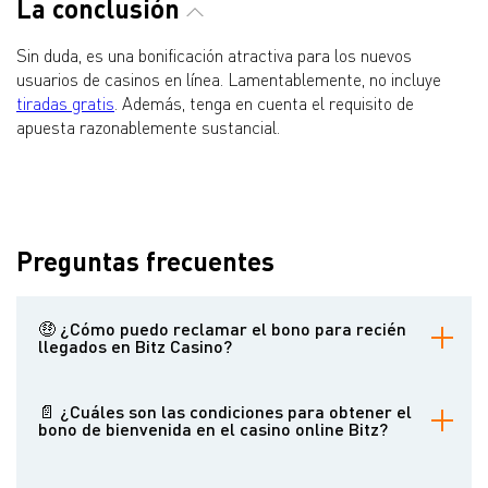
La conclusión
Sin duda, es una bonificación atractiva para los nuevos
usuarios de casinos en línea. Lamentablemente, no incluye
tiradas gratis
. Además, tenga en cuenta el requisito de
apuesta razonablemente sustancial.
Preguntas frecuentes
🤑 ¿Cómo puedo reclamar el bono para recién
llegados en Bitz Casino?
Vaya a la página oficial del Casino Bitz a través del enlace de
Casinoz. Registre una cuenta y rellene la información necesaria.
📄 ¿Cuáles son las condiciones para obtener el
Acceda al perfil de jugador. Deposita al menos 10$ y activa el
bono de bienvenida en el casino online Bitz?
bono.
La bonificación es sólo para nuevos jugadores y sólo se puede