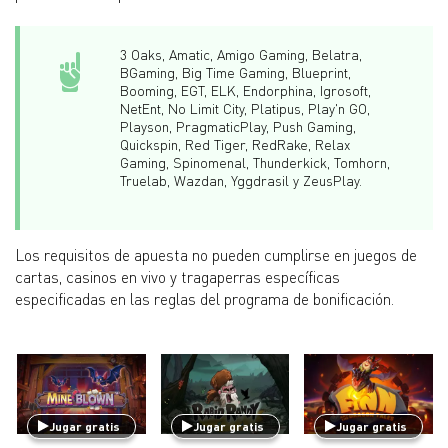
3 Oaks, Amatic, Amigo Gaming, Belatra,
BGaming, Big Time Gaming, Blueprint,
Booming, EGT, ELK, Endorphina, Igrosoft,
NetEnt, No Limit City, Platipus, Play'n GO,
Playson, PragmaticPlay, Push Gaming,
Quickspin, Red Tiger, RedRake, Relax
Gaming, Spinomenal, Thunderkick, Tomhorn,
Truelab, Wazdan, Yggdrasil y ZeusPlay.
Los requisitos de apuesta no pueden cumplirse en juegos de
cartas, casinos en vivo y tragaperras específicas
especificadas en las reglas del programa de bonificación.
Jugar gratis
Jugar gratis
Jugar gratis