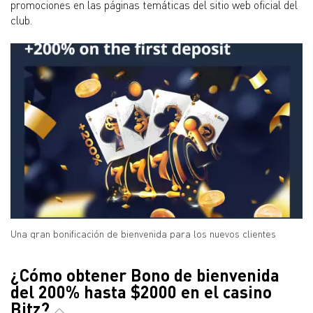
promociones en las páginas temáticas del sitio web oficial del
club.
Una gran bonificación de bienvenida para los nuevos clientes
¿Cómo obtener Bono de bienvenida
del 200% hasta $2000 en el casino
Bitz?