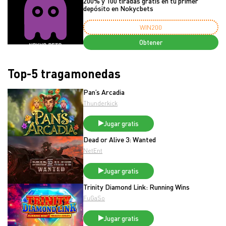
200% y 100 tiradas gratis en tu primer
depósito en Nokycbets
WIN200
Obtener
Top-5 tragamonedas
Pan’s Arcadia
Thunderkick
Jugar gratis
Dead or Alive 3: Wanted
NetEnt
Jugar gratis
Trinity Diamond Link: Running Wins
FuGaSo
Jugar gratis