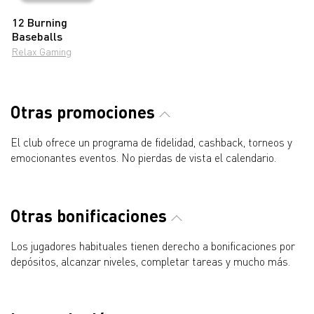
12 Burning
Baseballs
Relax Gaming
Otras promociones
El club ofrece un programa de fidelidad, cashback, torneos y
emocionantes eventos. No pierdas de vista el calendario.
Otras bonificaciones
Los jugadores habituales tienen derecho a bonificaciones por
depósitos, alcanzar niveles, completar tareas y mucho más.