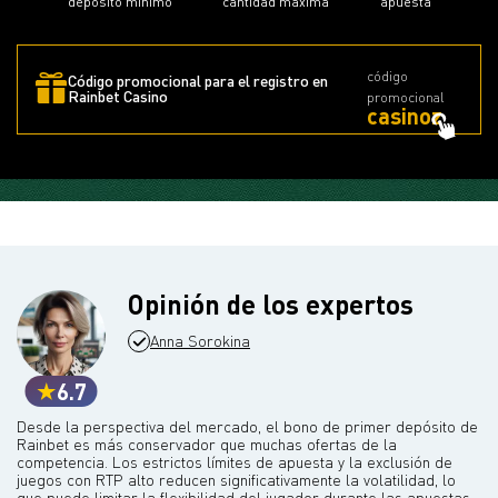
depósito mínimo
cantidad máxima
apuesta
código
Código promocional para el registro en
Rainbet Casino
promocional
casinoz
Opinión de los expertos
Anna Sorokina
6.7
Desde la perspectiva del mercado, el bono de primer depósito de
Rainbet es más conservador que muchas ofertas de la
competencia. Los estrictos límites de apuesta y la exclusión de
juegos con RTP alto reducen significativamente la volatilidad, lo
que puede limitar la flexibilidad del jugador durante las apuestas.