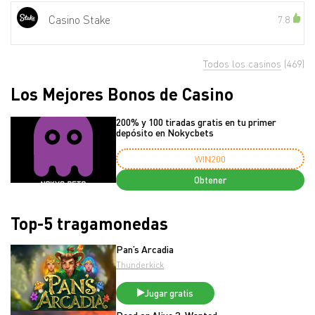
Casino Stake
7.8
Todos los casinos
(469)
Los Mejores Bonos de Casino
200% y 100 tiradas gratis en tu primer
depósito en Nokycbets
WIN200
Obtener
Top-5 tragamonedas
Pan’s Arcadia
Thunderkick
Jugar gratis