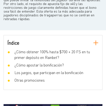
Por otro lado, el requisito de apuesta fijo de x40 y las
restricciones de juego claramente definidas hacen que el bono
sea fácil de entender. Esta oferta es la más adecuada para
jugadores disciplinados de tragaperras que no se centran en
retiradas rápidas.
Índice
¿Cómo obtener 100% hasta $700 + 20 FS en tu
primer depósito en Rainbet?
¿Cómo apostar la bonificación?
Los juegos, que participan en la bonificación
Otras promociones