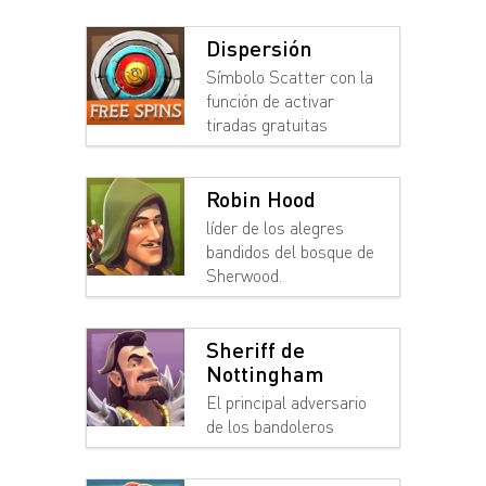
Dispersión
Símbolo Scatter con la
función de activar
tiradas gratuitas
Robin Hood
líder de los alegres
bandidos del bosque de
Sherwood.
Sheriff de
Nottingham
El principal adversario
de los bandoleros