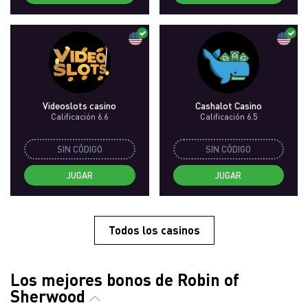
Videoslots сasino
Cashalot Casino
Calificación 6.6
Calificación 6.5
SIN CÓDIGO
SIN CÓDIGO
JUGAR
JUGAR
Todos los casinos
Los mejores bonos de Robin of
Sherwood