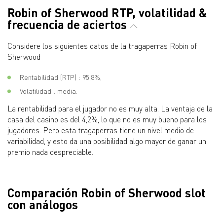
Robin of Sherwood RTP, volatilidad &
frecuencia de aciertos
Considere los siguientes datos de la tragaperras Robin of
Sherwood
Rentabilidad (RTP) : 95,8%,
Volatilidad : media.
La rentabilidad para el jugador no es muy alta. La ventaja de la
casa del casino es del 4,2%, lo que no es muy bueno para los
jugadores. Pero esta tragaperras tiene un nivel medio de
variabilidad, y esto da una posibilidad algo mayor de ganar un
premio nada despreciable.
Comparación Robin of Sherwood slot
con análogos