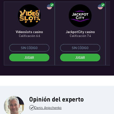
Videoslots сasino
JackpotCity casino
Calificación 6.6
Calificación 7.4
SIN CÓDIGO
SIN CÓDIGO
JUGAR
JUGAR
Opinión del experto
Denis Anipchenko