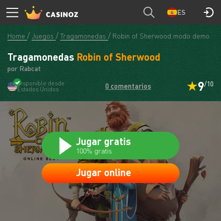
CASINOZ
JUGAR
ES
Home
Juegos
Tragamonedas
Robin of Sherwood modo demo
Tragamonedas
Robin of Sherwood
por Rabcat
9
Disponible desde
/10
0 comentarios
Estados Unidos
Jugar gratis
100% gratis
Jugar online