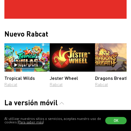
Nuevo Rabcat
Jugar gratis
Tropical Wilds
Jester Wheel
Dragons Breath
Rabcat
Rabcat
Rabcat
La versión móvil
La máquina de vídeo Robin of Sherwood
puede iniciarse en
Al utilizar nuestros sitios o servicios, aceptas nuestro uso de
casinos en línea móviles. En smartphones y tabletas, se abre en
OK
cookies
(Para saber más)
una versión adaptada de la interfaz diseñada para pantallas
táctiles Android, iPhone, iOS, Apple y Windows. Es menos exigente