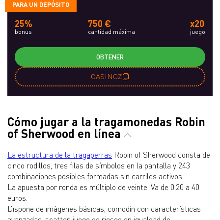
PARA UN DEPÓSITO
25%
750 €
x20
bonus
cantidad máxima
juego
OBTENER
CASINOZ
Cómo jugar a la tragamonedas Robin
of Sherwood en línea
La estructura de la tragaperras
Robin of Sherwood consta de
cinco rodillos, tres filas de símbolos en la pantalla y 243
combinaciones posibles formadas sin carriles activos.
La apuesta por ronda es múltiplo de veinte. Va de 0,20 a 40
euros.
Dispone de imágenes básicas, comodín con características
avanzadas, scatter, juego de riesgo en igualdad de