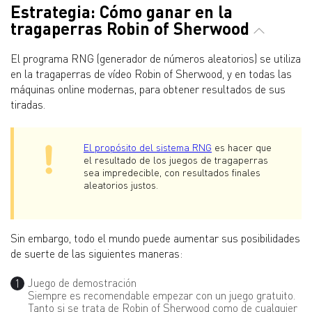
Estrategia: Cómo ganar en la
tragaperras Robin of Sherwood
El programa RNG (generador de números aleatorios) se utiliza
en la tragaperras de vídeo Robin of Sherwood, y en todas las
máquinas online modernas, para obtener resultados de sus
tiradas.
El propósito del sistema RNG
es hacer que
el resultado de los juegos de tragaperras
sea impredecible, con resultados finales
aleatorios justos.
Sin embargo, todo el mundo puede aumentar sus posibilidades
de suerte de las siguientes maneras:
Juego de demostración
Siempre es recomendable empezar con un juego gratuito.
Tanto si se trata de Robin of Sherwood como de cualquier