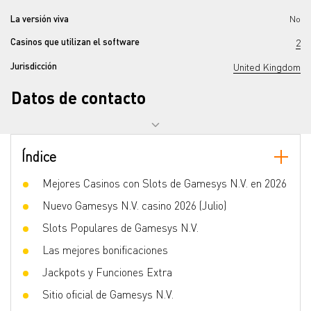
La versión viva
No
Casinos que utilizan el software
2
Jurisdicción
United Kingdom
Datos de contacto
🏠 Dirección postal
Gamesys Limited 10 Piccadilly London W1J
0DD
Índice
Email
Oficina de representación de la
empresa
Mejores Casinos con Slots de Gamesys N.V. en 2026
4402074788100
Tel.
Oficina de Londres
Nuevo Gamesys N.V. casino 2026 (Julio)
Slots Populares de Gamesys N.V.
Las mejores bonificaciones
Jackpots y Funciones Extra
Sitio oficial de Gamesys N.V.