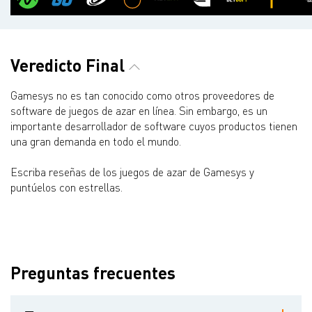
Veredicto Final
Gamesys no es tan conocido como otros proveedores de
software de juegos de azar en línea. Sin embargo, es un
importante desarrollador de software cuyos productos tienen
una gran demanda en todo el mundo.
Escriba reseñas de los juegos de azar de Gamesys y
puntúelos con estrellas.
Preguntas frecuentes