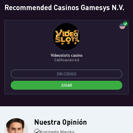
Recommended Casinos Gamesys N.V.
Videoslots сasino
Calificación 6.6
SIN CÓDIGO
JUGAR
Nuestra Opinión
Konstantin Mayskiy