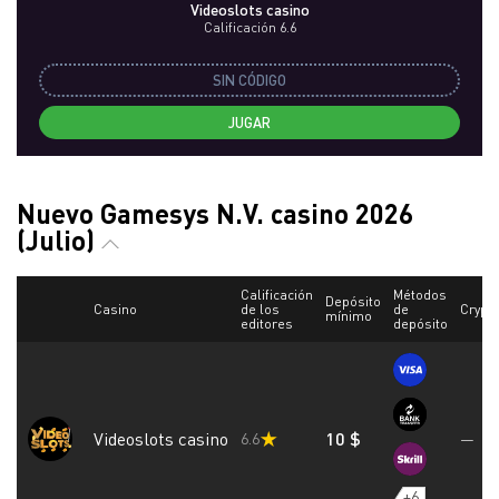
Videoslots сasino
Calificación 6.6
SIN CÓDIGO
JUGAR
Nuevo Gamesys N.V. casino 2026
(Julio)
Calificación
Métodos
Depósito
Casino
de los
de
Crypt
mínimo
editores
depósito
Videoslots сasino
10 $
6.6
—
+6