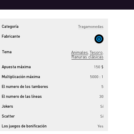
Categoría
Tragamonedas
Fabricante
Tema
Animales
Tesoro
,
,
Ranuras clásicas
Apuesta máxima
150 $
Multiplicación máxima
5000 : 1
El numero de los tambores
5
El numero de las líneas
30
Jokers
Sí
Scatter
Sí
Los juegos de bonificación
Yes