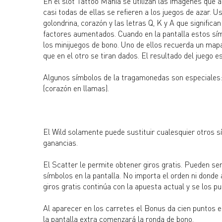
En el slot Tattoo Mania se utilizan las imágenes que a
casi todas de ellas se refieren a los juegos de azar. U
golondrina, corazón y las letras Q, K y A que significa
factores aumentados. Cuando en la pantalla estos sím
los minijuegos de bono. Uno de ellos recuerda un mapa
que en el otro se tiran dados. El resultado del juego
Algunos símbolos de la tragamonedas son especiales: 
(corazón en llamas).
El Wild solamente puede sustituir cualesquier otros 
ganancias.
El Scatter le permite obtener giros gratis. Pueden s
símbolos en la pantalla. No importa el orden ni donde 
giros gratis continúa con la apuesta actual y se los p
Al aparecer en los carretes el Bonus da cien puntos e
la pantalla extra comenzará la ronda de bono.