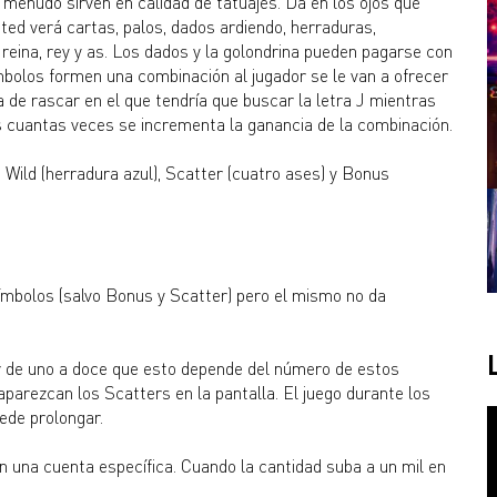
 menudo sirven en calidad de tatuajes. Da en los ojos que
sted verá cartas, palos, dados ardiendo, herraduras,
n reina, rey y as. Los dados y la golondrina pueden pagarse con
bolos formen una combinación al jugador se le van a ofrecer
 de rascar en el que tendría que buscar la letra J mientras
 es cuantas veces se incrementa la ganancia de la combinación.
Wild (herradura azul), Scatter (cuatro ases) y Bonus
símbolos (salvo Bonus y Scatter) pero el mismo no da
er de uno a doce que esto depende del número de estos
aparezcan los Scatters en la pantalla. El juego durante los
uede prolongar.
n una cuenta específica. Cuando la cantidad suba a un mil en