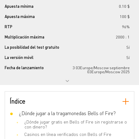
Apuesta mínima
0.10 $
Apuesta máxima
100 $
RTP
96%
Multiplicación máxima
2000 : 1
La posibilidad del test gratuito
Sí
La versión móvil
Sí
Fecha de lanzamiento
3 03Europe/Moscow septiembre
03Europe/Moscow 2025
Jackpot progresivo
No
El numero de los tambores
3
Índice
El numero de las líneas
5
Jokers
¿Dónde jugar a la tragamonedas Bells of Fire?
Sí
¿Dónde jugar gratis en Bells of Fire sin registrarse o
Scatter
Sí
con dinero?
Los juegos de bonificación
Wheel of fortune, Respin, Collections,
Casinos en línea verificados con Bells of Fire
Wheel of Multipliers, Sticky Wild Respins