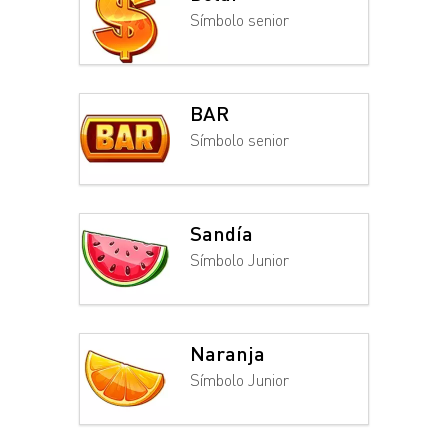
Símbolo senior
BAR
Símbolo senior
Sandía
Símbolo Junior
Naranja
Símbolo Junior