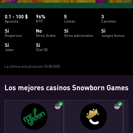
0.1 - 100 $
96%
5
3
Apuesta
RTP
Líneas
Carretes
Sí
No
Sí
Sí
Dispersos
Giros Gratis
Giros adicionales
Juegos bonus
Sí
Sí
Joker
Slot 3D
La última actualización 30.08.2025
Los mejores casinos Snowborn Games