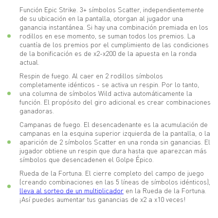
Función Epic Strike. 3+ símbolos Scatter, independientemente
de su ubicación en la pantalla, otorgan al jugador una
ganancia instantánea. Si hay una combinación premiada en los
rodillos en ese momento, se suman todos los premios. La
cuantía de los premios por el cumplimiento de las condiciones
de la bonificación es de x2-x200 de la apuesta en la ronda
actual.
Respin de fuego. Al caer en 2 rodillos símbolos
completamente idénticos - se activa un respin. Por lo tanto,
una columna de símbolos Wild activa automáticamente la
función. El propósito del giro adicional es crear combinaciones
ganadoras.
Campanas de fuego. El desencadenante es la acumulación de
campanas en la esquina superior izquierda de la pantalla, o la
aparición de 2 símbolos Scatter en una ronda sin ganancias. El
jugador obtiene un respin que dura hasta que aparezcan más
símbolos que desencadenen el Golpe Épico.
Rueda de la Fortuna. El cierre completo del campo de juego
(creando combinaciones en las 5 líneas de símbolos idénticos),
lleva al sorteo de un multiplicador
en la Rueda de la Fortuna.
¡Así puedes aumentar tus ganancias de x2 a x10 veces!