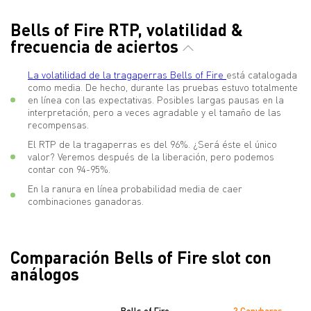
Bells of Fire RTP, volatilidad &
frecuencia de aciertos
La volatilidad de la tragaperras Bells of Fire
está catalogada
como media. De hecho, durante las pruebas estuvo totalmente
en línea con las expectativas. Posibles largas pausas en la
interpretación, pero a veces agradable y el tamaño de las
recompensas.
El RTP de la tragaperras es del 96%. ¿Será éste el único
valor? Veremos después de la liberación, pero podemos
contar con 94-95%.
En la ranura en línea probabilidad media de caer
combinaciones ganadoras.
Comparación Bells of Fire slot con
análogos
Bells of Fire
3 Capybaras