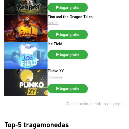
Jugar gratis
Finn and the Dragon Tales
NetEnt
Jugar gratis
Ice Field
Jugar gratis
Plinko XY
BGaming
Jugar gratis
Clasificación completa de juegos
Top-5 tragamonedas