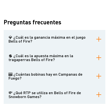
Preguntas frecuentes
💎 ¿Cuál es la ganancia máxima en el juego
Bells of Fire?
x2000 de la apuesta del jugador
💲 ¿Cuál es la apuesta máxima en la
tragaperras Bells of Fire?
El habitual 100 c.u.p.s.
🎰 ¿Cuántas bobinas hay en Campanas de
Fuego?
La tragaperras en línea Bells of Fire sólo tiene 3 rodillos
💸 ¿Qué RTP se utiliza en Bells of Fire de
Snowborn Games?
Los promotores se han decantado hasta ahora por una única