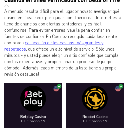
A menudo resulta difícil para el jugador novato averiguar qué
casino en línea elegir para jugar con dinero real. Internet está
lleno de anuncios con ofertas tentadoras, y es fácil
confundirse. Para evitar errores, vale la pena confiar en
fuentes de confianza. En Casinoz recogido cuidadosamente
compilado
calificación de los casinos más grandes y
respetados
, que ofrece un alto nivel de servicio. Sólo unos
minutos - y usted puede elegir un sitio confiable que cumpla
con las expectativas y proporcionar un proceso de juego
cómodo. ¡Además, cada miembro de la lista tiene su propia
revisión detallada!
Betplay Casino
Roobet Casino
Calificación 6.9
Calificación 6.9