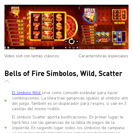
Video slot con temas clásicos
Características especiales
Bells of Fire Símbolos, Wild, Scatter
El símbolo Wild
sirve como comodín estándar para hacer
combinaciones. La línea trae ganancias iguales al símbolo alto
del juego. También es un disparador para respins, si cae en 3
casillas del mismo rodillo.
El símbolo Scatter aporta bonificaciones. En primer lugar, te
hará feliz con las ganancias de la tabla de pagos de la
izquierda. En segundo lugar, todos los símbolos de campana
se acumulan gradualmente para activar aleatoriamente la