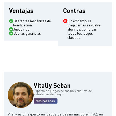
opción del 96%.
Ventajas
Contras
Bastantes mecánicas de
Sin embargo, la
bonificación
tragaperras se vuelve
Juego rico
aburrida, como casi
Buenas ganancias
todos los juegos
clásicos.
Vitaliy Seban
Experto en juegos de casino y analista de
estrategias de juego
935 reseñas
Vitaliy es un experto en juegos de casino nacido en 1982 en