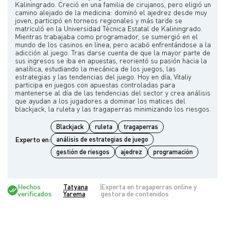
Kaliningrado. Creció en una familia de cirujanos, pero eligió un
camino alejado de la medicina: dominó el ajedrez desde muy
joven, participó en torneos regionales y más tarde se
matriculó en la Universidad Técnica Estatal de Kaliningrado.
Mientras trabajaba como programador, se sumergió en el
mundo de los casinos en línea, pero acabó enfrentándose a la
adicción al juego. Tras darse cuenta de que la mayor parte de
sus ingresos se iba en apuestas, reorientó su pasión hacia la
analítica, estudiando la mecánica de los juegos, las
estrategias y las tendencias del juego. Hoy en día, Vitaliy
participa en juegos con apuestas controladas para
mantenerse al día de las tendencias del sector y crea análisis
que ayudan a los jugadores a dominar los matices del
Blackjack
ruleta
tragaperras
Experto en:
análisis de estrategias de juego
gestión de riesgos
ajedrez
programación
Hechos
Tatyana
Experta en tragaperras online y
verificados
Yarema
gestora de contenidos