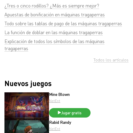
¿Tres o cinco rodillos? ¿Más es siempre mejor?
Apuestas de bonificación en máquinas tragaperras
Todo sobre las tablas de pago de las máquinas tragaperras
La función de doblar en las máquinas tragaperras
Explicación de todos los símbolos de las máquinas
tragaperras
Todos los artículos
Nuevos juegos
Mine Blown
NetEnt
Jugar gratis
Rabid Randy
NetEnt