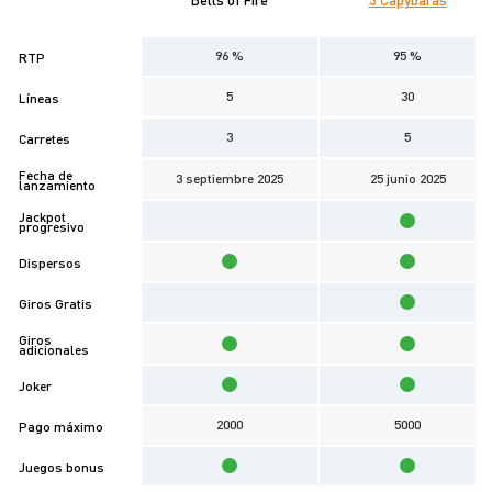
96 %
95 %
RTP
5
30
Líneas
3
5
Carretes
Fecha de
3 septiembre 2025
25 junio 2025
lanzamiento
Jackpot
progresivo
Dispersos
Giros Gratis
Giros
adicionales
Joker
2000
5000
Pago máximo
Juegos bonus