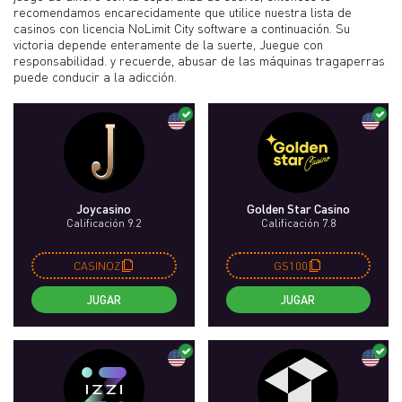
recomendamos encarecidamente que utilice nuestra lista de
casinos con licencia NoLimit City software a continuación. Su
victoria depende enteramente de la suerte, Juegue con
responsabilidad. y recuerde, abusar de las máquinas tragaperras
puede conducir a la adicción.
Joycasino
Golden Star Casino
Calificación 9.2
Calificación 7.8
CASINOZ
GS100
JUGAR
JUGAR