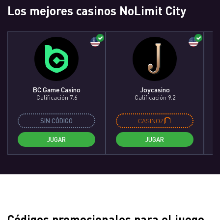
Los mejores casinos NoLimit City
BC.Game Casino
Joycasino
Calificación 7.6
Calificación 9.2
SIN CÓDIGO
CASINOZ
JUGAR
JUGAR
Códigos promocionales para el juego