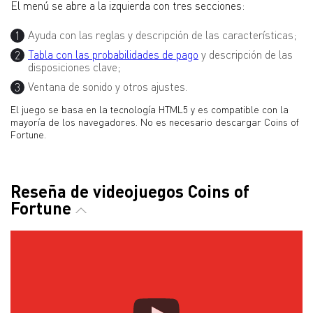
El menú se abre a la izquierda con tres secciones:
Ayuda con las reglas y descripción de las características;
Tabla con las probabilidades de pago
y descripción de las
disposiciones clave;
Ventana de sonido y otros ajustes.
El juego se basa en la tecnología HTML5 y es compatible con la
mayoría de los navegadores. No es necesario descargar Coins of
Fortune.
Reseña de videojuegos Coins of
Fortune