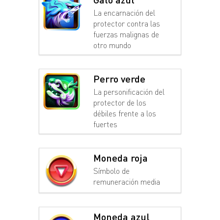
La encarnación del
protector contra las
fuerzas malignas de
otro mundo
Perro verde
La personificación del
protector de los
débiles frente a los
fuertes
Moneda roja
Símbolo de
remuneración media
Moneda azul