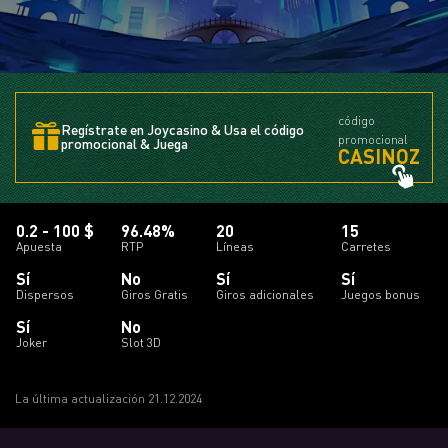
código
Regístrate en Joycasino & Usa el código
promocional
promocional & Juega
CASINOZ
0.2 - 100 $
96.48%
20
15
Apuesta
RTP
Líneas
Carretes
Sí
No
Sí
Sí
Dispersos
Giros Gratis
Giros adicionales
Juegos bonus
Sí
No
Joker
Slot 3D
La última actualización 21.12.2024