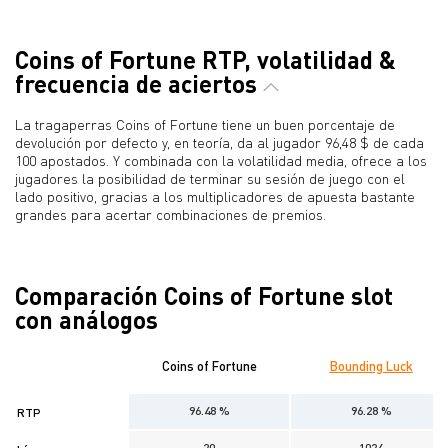
Coins of Fortune RTP, volatilidad &
frecuencia de aciertos
La tragaperras Coins of Fortune tiene un buen porcentaje de
devolución por defecto y, en teoría, da al jugador 96,48 $ de cada
100 apostados. Y combinada con la volatilidad media, ofrece a los
jugadores la posibilidad de terminar su sesión de juego con el
lado positivo, gracias a los multiplicadores de apuesta bastante
grandes para acertar combinaciones de premios.
Comparación Coins of Fortune slot
con análogos
Coins of Fortune
Bounding Luck
96.48 %
96.28 %
RTP
20
1024