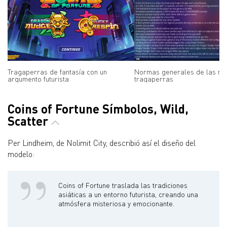
Tragaperras de fantasía con un
Normas generales de las má
argumento futurista
tragaperras
Coins of Fortune Símbolos, Wild,
Scatter
Per Lindheim, de Nolimit City, describió así el diseño del
modelo:
Coins of Fortune traslada las tradiciones
asiáticas a un entorno futurista, creando una
atmósfera misteriosa y emocionante.