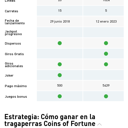
Líneas
15
5
Carretes
Fecha de
29 junio 2018
12 enero 2023
lanzamiento
Jackpot
progresivo
Dispersos
Giros Gratis
Giros
adicionales
Joker
500
5439
Pago máximo
Juegos bonus
Estrategia: Cómo ganar en la
tragaperras Coins of Fortune