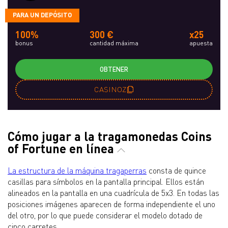
PARA UN DEPÓSITO
100%
300 €
x25
bonus
cantidad máxima
apuesta
OBTENER
CASINOZ
Cómo jugar a la tragamonedas Coins
of Fortune en línea
La estructura de la máquina tragaperras
consta de quince
casillas para símbolos en la pantalla principal. Ellos están
alineados en la pantalla en una cuadrícula de 5x3. En todas las
posiciones imágenes aparecen de forma independiente el uno
del otro, por lo que puede considerar el modelo dotado de
cinco carretes.