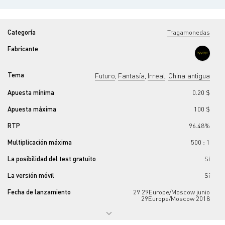
Categoría
Tragamonedas
Fabricante
Tema
Futuro
Fantasía
Irreal
China antigua
,
,
,
Apuesta mínima
0.20 $
Apuesta máxima
100 $
RTP
96.48%
Multiplicación máxima
500 : 1
La posibilidad del test gratuito
Sí
La versión móvil
Sí
Fecha de lanzamiento
29 29Europe/Moscow junio
29Europe/Moscow 2018
Jackpot progresivo
No