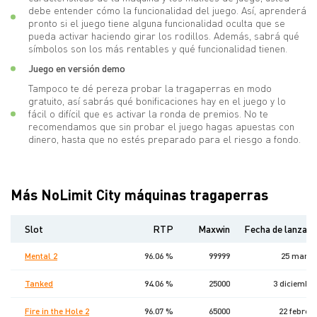
debe entender cómo la funcionalidad del juego. Así, aprenderá
pronto si el juego tiene alguna funcionalidad oculta que se
pueda activar haciendo girar los rodillos. Además, sabrá qué
símbolos son los más rentables y qué funcionalidad tienen.
Juego en versión demo
Tampoco te dé pereza probar la tragaperras en modo
gratuito, así sabrás qué bonificaciones hay en el juego y lo
fácil o difícil que es activar la ronda de premios. No te
recomendamos que sin probar el juego hagas apuestas con
dinero, hasta que no estés preparado para el riesgo a fondo.
Más NoLimit City máquinas tragaperras
Slot
RTP
Maxwin
Fecha de lanzam
Mental 2
96.06 %
99999
25 marzo
Tanked
94.06 %
25000
3 diciembre
Fire in the Hole 2
96.07 %
65000
22 febrer