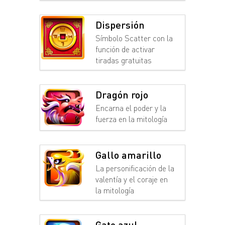
Dispersión
Símbolo Scatter con la
función de activar
tiradas gratuitas
Dragón rojo
Encarna el poder y la
fuerza en la mitología
Gallo amarillo
La personificación de la
valentía y el coraje en
la mitología
Gato azul