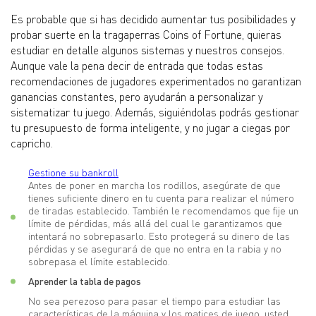
Es probable que si has decidido aumentar tus posibilidades y
probar suerte en la tragaperras Coins of Fortune, quieras
estudiar en detalle algunos sistemas y nuestros consejos.
Aunque vale la pena decir de entrada que todas estas
recomendaciones de jugadores experimentados no garantizan
ganancias constantes, pero ayudarán a personalizar y
sistematizar tu juego. Además, siguiéndolas podrás gestionar
tu presupuesto de forma inteligente, y no jugar a ciegas por
capricho.
Gestione su bankroll
Antes de poner en marcha los rodillos, asegúrate de que
tienes suficiente dinero en tu cuenta para realizar el número
de tiradas establecido. También le recomendamos que fije un
límite de pérdidas, más allá del cual le garantizamos que
intentará no sobrepasarlo. Esto protegerá su dinero de las
pérdidas y se asegurará de que no entra en la rabia y no
sobrepasa el límite establecido.
Aprender la tabla de pagos
No sea perezoso para pasar el tiempo para estudiar las
características de la máquina y los matices de juego, usted