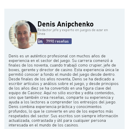
Denis Anipchenko
Redactor jefe y experto en juegos de azar en
línea
7990 reseñas
Denis es un auténtico profesional con muchos años de
experiencia en el sector del juego. Su carrera comenzó a
finales de los noventa, cuando trabajó como crupier, jefe de
boxes, gerente y director de casino. Esta experiencia única le
permitió conocer a fondo el mundo del juego desde dentro.
Desde finales de los años noventa, Denis se ha dedicado a
escribir artículos y análisis sobre el juego, y desde principios
de los años diez se ha convertido en una figura clave del
equipo de Casinoz. Aquí no sólo escribe y edita contenidos,
sino que también crea reseñas, comparte su experiencia y
ayuda a los lectores a comprender los entresijos del juego.
Denis combina experiencia práctica y conocimientos
profundos, lo que le convierte en uno de los expertos más
respetados del sector. Sus escritos son siempre información
actualizada, contrastada y útil para cualquier persona