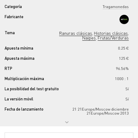
Categoría
Tragamonedas
Fabricante
Tema
Ranuras clásicas
Historias clásicas
,
,
Naipes
Frutas/Verduras
,
Apuesta mínima
0.25 €
Apuesta máxima
125 €
RTP
96.56%
Multiplicación máxima
1000 : 1
La posibilidad del test gratuito
Sí
La versión móvil
Sí
Fecha de lanzamiento
21 21Europe/Moscow diciembre
21Europe/Moscow 2013
Jackpot progresivo
No
El numero de los tambores
5