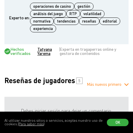
operaciones de casino
gestión
análisis del juego
RTP
volatilidad
Experto en:
normativa
tendencias
reseñas
editorial
experiencia
Hechos
Tatyana
Experta en tragaperras online y
verificados
Yarema
gestora de contenidos
Reseñas de jugadores
5
Más nuevos primero
Debes iniciar sesión para dejar un comentario:
Al utilizar nuestros sitios o servicios, aceptas nuestro uso de
OK
cookies
(Para saber más)
INICIAR SESIÓN
REGISTRARSE