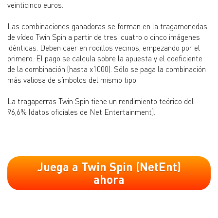
veinticinco euros.
Las combinaciones ganadoras se forman en la tragamonedas
de vídeo Twin Spin a partir de tres, cuatro o cinco imágenes
idénticas. Deben caer en rodillos vecinos, empezando por el
primero. El pago se calcula sobre la apuesta y el coeficiente
de la combinación (hasta x1000). Sólo se paga la combinación
más valiosa de símbolos del mismo tipo.
La tragaperras Twin Spin tiene un rendimiento teórico del
96,6% (datos oficiales de Net Entertainment).
Juega a Twin Spin (NetEnt)
ahora