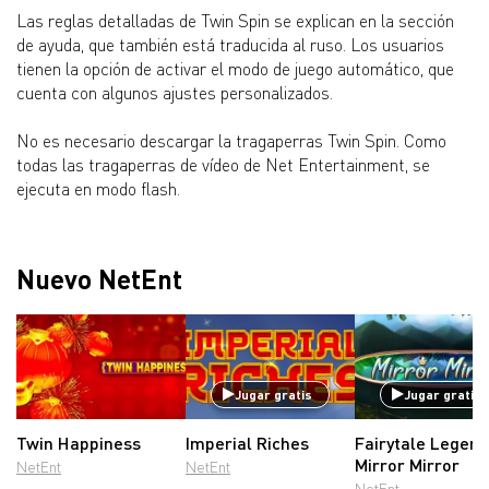
Las reglas detalladas de Twin Spin se explican en la sección
de ayuda, que también está traducida al ruso. Los usuarios
tienen la opción de activar el modo de juego automático, que
cuenta con algunos ajustes personalizados.
No es necesario descargar la tragaperras Twin Spin. Como
todas las tragaperras de vídeo de Net Entertainment, se
ejecuta en modo flash.
Nuevo NetEnt
Jugar gratis
Jugar gratis
Twin Happiness
Imperial Riches
Fairytale Legend
Mirror Mirror
NetEnt
NetEnt
NetEnt