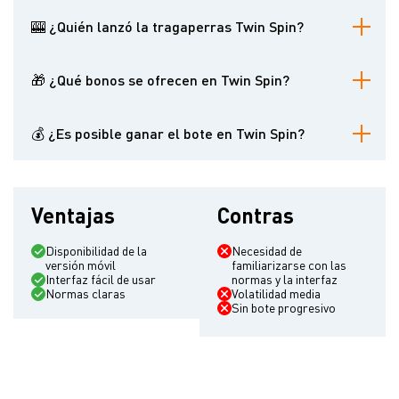
🎰 ¿Quién lanzó la tragaperras Twin Spin?
Este es uno de los modelos más populares de NetEnt Studios.
🎁 ¿Qué bonos se ofrecen en Twin Spin?
La función principal es Twin Reel, que sincroniza las imágenes de
los rodillos adyacentes.
💰 ¿Es posible ganar el bote en Twin Spin?
En este modelo no se juegan importes de acumulación.
Ventajas
Contras
Disponibilidad de la
Necesidad de
versión móvil
familiarizarse con las
Interfaz fácil de usar
normas y la interfaz
Normas claras
Volatilidad media
Sin bote progresivo