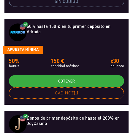
SIN CÓDIGO
50% hasta 150 € en tu primer depósito en
Arkada
APUESTA MÍNIMA
50%
150 €
x30
bonus
cantidad máxima
apuesta
OBTENER
CASINOZ
Bonos de primer depósito de hasta el 200% en
JoyCasino