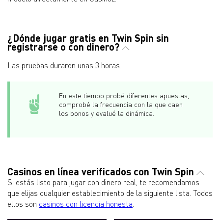
¿Dónde jugar gratis en Twin Spin sin
registrarse o con dinero?
Las pruebas duraron unas 3 horas.
En este tiempo probé diferentes apuestas,
comprobé la frecuencia con la que caen
los bonos y evalué la dinámica.
Casinos en línea verificados con Twin Spin
Si estás listo para jugar con dinero real, te recomendamos
que elijas cualquier establecimiento de la siguiente lista. Todos
ellos son
casinos con licencia honesta
.