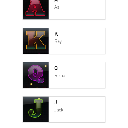
As
K
Rey
Q
Reina
J
Jack