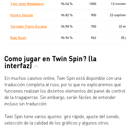
Twin Spin Megaways
96.04 %
1000
12 noviembr
Hook’s Heroes
96.82 %
900
23 septiembr
Tornado: Farm Escape
96.50 %
700
22 ene
Reel Rush
96.96 %
962
25 jul
Como jugar en Twin Spin? (la
interfaz)
En muchos casinos online, Twin Spin está disponible con una
traducción completa al ruso, por lo que no explicaremos qué
funciones realizan los distintos elementos del panel de control
de la tragaperras. Sin embargo, serán fáciles de entender
incluso sin traducción.
Twin Spin tiene varios ajustes: giro rápido, ajuste del sonido,
selección de la calidad de los gráficos y algunos otros.