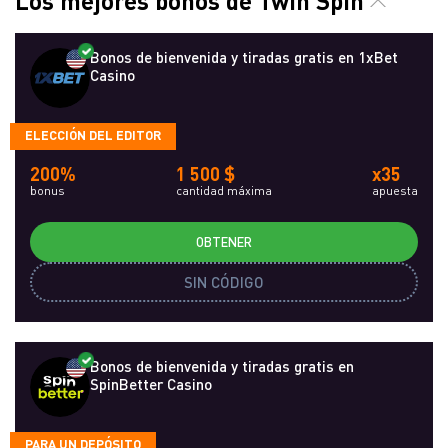
Los mejores bonos de Twin Spin
Bonos de bienvenida y tiradas gratis en 1xBet
Casino
ELECCIÓN DEL EDITOR
200%
1 500 $
x35
bonus
cantidad máxima
apuesta
OBTENER
SIN CÓDIGO
Bonos de bienvenida y tiradas gratis en
SpinBetter Casino
PARA UN DEPÓSITO