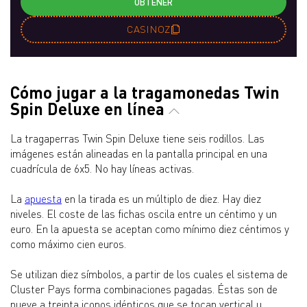
OBTENER
CASINOZ
Cómo jugar a la tragamonedas Twin
Spin Deluxe en línea
La tragaperras Twin Spin Deluxe tiene seis rodillos. Las
imágenes están alineadas en la pantalla principal en una
cuadrícula de 6x5. No hay líneas activas.
La
apuesta
en la tirada es un múltiplo de diez. Hay diez
niveles. El coste de las fichas oscila entre un céntimo y un
euro. En la apuesta se aceptan como mínimo diez céntimos y
como máximo cien euros.
Se utilizan diez símbolos, a partir de los cuales el sistema de
Cluster Pays forma combinaciones pagadas. Éstas son de
nueve a treinta iconos idénticos que se tocan vertical u