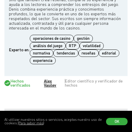
ayuda a los lectores a comprender los entresijos del juego.
Denis combina experiencia práctica y conocimientos
profundos, lo que le convierte en uno de los expertos más
respetados del sector. Sus escritos son siempre información
actualizada, contrastada y útil para cualquier persona
operaciones de casino
gestión
análisis del juego
RTP
volatilidad
Experto en:
normativa
tendencias
reseñas
editorial
experiencia
Hechos
Alex
Editor científico y verificador de
verificados
Vasilev
hechos
Al utilizar nuestros sitios o servicios, aceptas nuestro uso de
OK
Debes iniciar sesión para dejar un comentario:
cookies
(Para saber más)