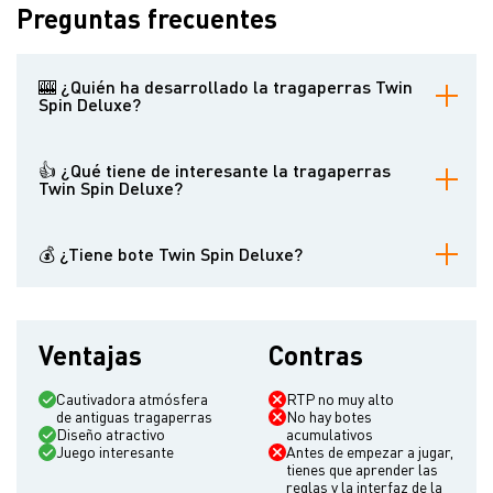
Preguntas frecuentes
🎰 ¿Quién ha desarrollado la tragaperras Twin
Spin Deluxe?
La popular video slot Twin Spin Deluxe de NetEnt Studios,
continuando la primera versión del modelo.
👍 ¿Qué tiene de interesante la tragaperras
Twin Spin Deluxe?
En primer lugar, Twin Spin Deluxe fascina con su función Twin Reel,
que permite ver conjuntos idénticos de iconos en rodillos vecinos.
💰 ¿Tiene bote Twin Spin Deluxe?
Twin Spin Deluxe no es una tragaperras progresiva, pero te
permite luchar por grandes pagos.
Ventajas
Contras
Cautivadora atmósfera
RTP no muy alto
de antiguas tragaperras
No hay botes
Diseño atractivo
acumulativos
Juego interesante
Antes de empezar a jugar,
tienes que aprender las
reglas y la interfaz de la