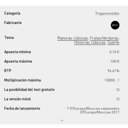
Categoría
Tragamonedas
Fabricante
Tema
Ranuras clásicas
Frutas/Verduras
,
,
Historias clásicas
Suerte
,
Apuesta mínima
0.10 €
Apuesta máxima
100 €
RTP
96.61%
Multiplicación máxima
10000 : 1
La posibilidad del test gratuito
Sí
La versión móvil
Sí
Fecha de lanzamiento
7 07Europe/Moscow septiembre
07Europe/Moscow 2017
Jackpot progresivo
No