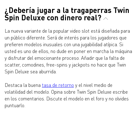
¿Debería jugar a la tragaperras Twin
Spin Deluxe con dinero real?
La nueva variante de la popular video slot está diseñada para
un público diferente. Será de interés para los jugadores que
prefieren modelos inusuales con una jugabilidad atípica. Si
usted es uno de ellos, no dude en poner en marcha la máquina
y disfrutar del emocionante proceso. Añadir que la falta de
scatter, comodines, free-spins y jackpots no hace que Twin
Spin Deluxe sea aburrida.
Destaca la buena
tasa de retorno
y el nivel medio de
volatilidad del modelo. Opina sobre Twin Spin Deluxe escribe
en los comentarios. Discute el modelo en el foro y no olvides
puntuarlo.