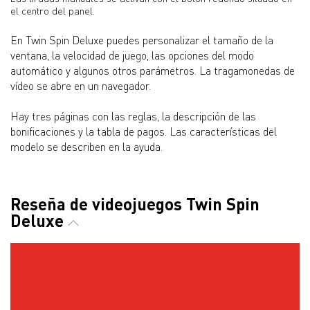
el centro del panel.
En Twin Spin Deluxe puedes personalizar el tamaño de la
ventana, la velocidad de juego, las opciones del modo
automático y algunos otros parámetros. La tragamonedas de
vídeo se abre en un navegador.
Hay tres páginas con las reglas, la descripción de las
bonificaciones y la tabla de pagos. Las características del
modelo se describen en la ayuda.
Reseña de videojuegos Twin Spin
Deluxe