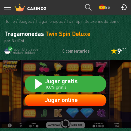
CASINOZ
JUGAR
ES
Home
Juegos
Tragamonedas
Twin Spin Deluxe modo demo
Tragamonedas
Twin Spin Deluxe
por NetEnt
9
Disponible desde
/10
0 comentarios
Estados Unidos
Jugar gratis
100% gratis
Jugar online