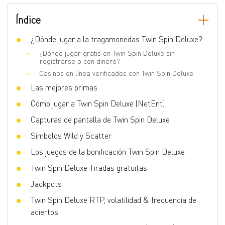
El numero de los tambores
6
Índice
El numero de las líneas
243
Jokers
¿Dónde jugar a la tragamonedas Twin Spin Deluxe?
Sí
¿Dónde jugar gratis en Twin Spin Deluxe sin
Scatter
No
registrarse o con dinero?
Los juegos de bonificación
Expanding Symbols, Twin Reel, RTP range
Casinos en línea verificados con Twin Spin Deluxe
Las mejores primas
La volatilidad
Middle
Cómo jugar a Twin Spin Deluxe (NetEnt)
Slot 3D
No
Capturas de pantalla de Twin Spin Deluxe
Respins
No
Símbolos Wild y Scatter
Free spins
Sí
Los juegos de la bonificación Twin Spin Deluxe
Twin Spin Deluxe Tiradas gratuitas
Jackpots
Twin Spin Deluxe RTP, volatilidad & frecuencia de
aciertos