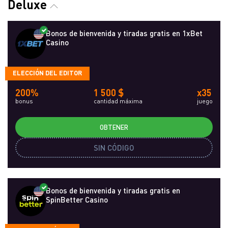
Deluxe
Bonos de bienvenida y tiradas gratis en 1xBet
Casino
ELECCIÓN DEL EDITOR
200%
1 500 $
x35
bonus
cantidad máxima
juego
OBTENER
SIN CÓDIGO
Bonos de bienvenida y tiradas gratis en
SpinBetter Casino