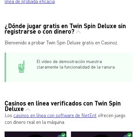
línea de probada eficacia
.
¿Dónde jugar gratis en Twin Spin Deluxe sin
registrarse o con dinero?
Bienvenido a probar Twin Spin Deluxe gratis en Casinoz.
El vídeo de demostración muestra
claramente la funcionalidad de la ranura.
Casinos en línea verificados con Twin Spin
Deluxe
Los
casinos en línea con software de NetEnt
ofrecen juego
con dinero real en la máquina.