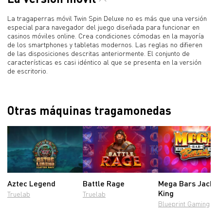
La tragaperras móvil Twin Spin Deluxe no es más que una versión
especial para navegador del juego diseñada para funcionar en
casinos móviles online. Crea condiciones cómodas en la mayoría
de los smartphones y tabletas modernos. Las reglas no difieren
de las disposiciones descritas anteriormente. El conjunto de
características es casi idéntico al que se presenta en la versión
de escritorio.
Otras máquinas tragamonedas
Aztec Legend
Battle Rage
Mega Bars Jackp
King
Truelab
Truelab
Blueprint Gaming