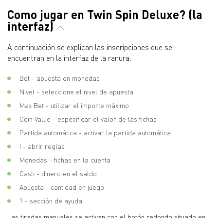
Como jugar en Twin Spin Deluxe? (la
interfaz)
A continuación se explican las inscripciones que se
encuentran en la interfaz de la ranura:
Bet - apuesta en monedas
Nivel - seleccione el nivel de apuesta
Max Bet - utilizar el importe máximo
Coin Value - especificar el valor de las fichas
Partida automática - activar la partida automática
I - abrir reglas
Monedas - fichas en la cuenta
Cash - dinero en el saldo
Apuesta - cantidad en juego
? - sección de ayuda
Las tiradas manuales se activan con el botón redondo situado en