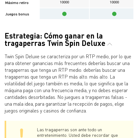
10000
10000
Máximo retiro
Juegos bonus
Estrategia: Cómo ganar en la
tragaperras Twin Spin Deluxe
Twin Spin Deluxe se caracteriza por un RTP medio, por lo que
para obtener ganancias más frecuentes deberías buscar una
tragaperras que tenga un RTP medio. deberías buscar una
tragaperras que tenga un RTP más alto. más alto. La
volatilidad del juego también es media, lo que significa que la
máquina paga con una frecuencia media, y no debes esperar
cantidades desorbitadas. No juegues a tragaperras falsas -
una mala idea, para garantizar la recepción de pagos, elige
juegos originales y casinos de confianza.
Las tragaperras son ante todo un
entretenimiento. Usted debe recordar que