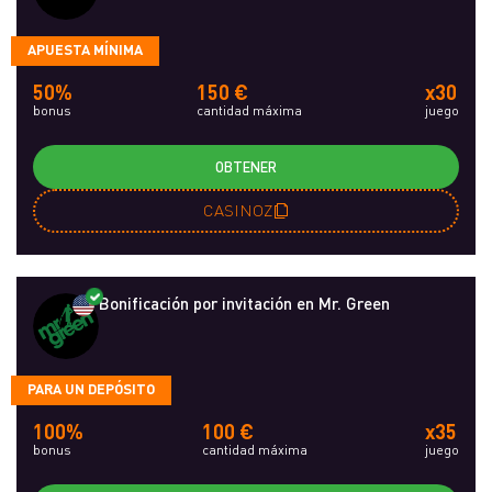
APUESTA MÍNIMA
50%
150 €
x30
bonus
cantidad máxima
juego
OBTENER
CASINOZ
Bonificación por invitación en Mr. Green
PARA UN DEPÓSITO
100%
100 €
x35
bonus
cantidad máxima
juego