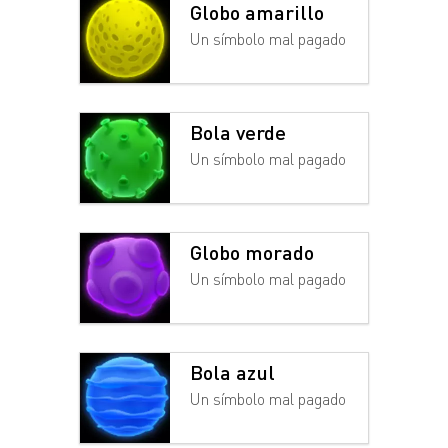
Globo amarillo
Un símbolo mal pagado
Bola verde
Un símbolo mal pagado
Globo morado
Un símbolo mal pagado
Bola azul
Un símbolo mal pagado