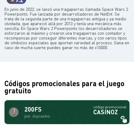
En junio de 2022, se lanzó una tragaperras llamada Space Wars 2
Powerpoints. Fue lanzada por desarrolladores de NetEnt. Se
trata de la segunda parte de una tragaperras antigua y ya medio
olvidada, que apareció allá por 2013 y tenía una mecánica más
sencilla. En Space Wars 2 Powerpoints los desarrolladores se
esforzaron al máximo y crearon una tragaperras con contador y
recompensas por conseguir diferentes marcas, y con varios tipos
de símbolos especiales que aportan variedad al proceso. Gana en
caso de mucha suerte puedes ganar no más de x10000.
Códigos promocionales para el juego
gratuito
código promocional
200FS
CASINOZ
por Joycasino