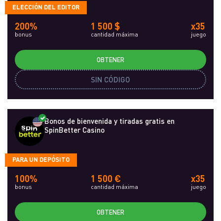
ELECCIÓN DEL EDITOR
200%
1 500 $
x35
bonus
cantidad máxima
juego
OBTENER
SIN CÓDIGO
Bonos de bienvenida y tiradas gratis en
SpinBetter Casino
PARA UN DEPÓSITO
100%
1 500 €
x35
bonus
cantidad máxima
juego
OBTENER