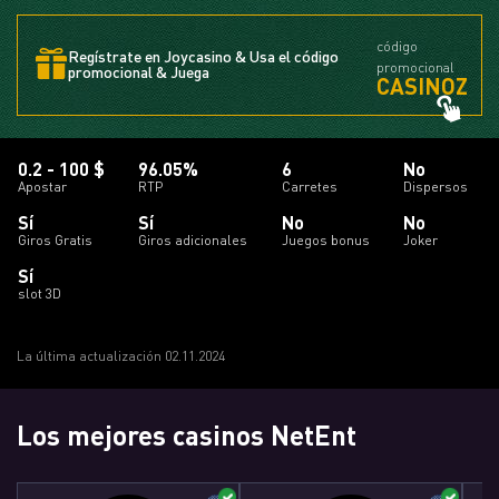
código
Regístrate en Joycasino & Usa el código
promocional
promocional & Juega
CASINOZ
0.2 - 100 $
96.05%
6
No
Apostar
RTP
Carretes
Dispersos
Sí
Sí
No
No
Giros Gratis
Giros adicionales
Juegos bonus
Joker
Sí
slot 3D
La última actualización 02.11.2024
Los mejores casinos NetEnt