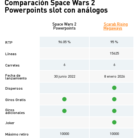
Comparación Space Wars 2
Powerpoints slot con análogos
Space Wars 2
Scarab Rising
Powerpoints
Megaways
96.05 %
95 %
RTP
15625
Líneas
6
6
Carretes
Fecha de
30 junio 2022
8 enero 2026
lanzamiento
Dispersos
Giros Gratis
Giros
adicionales
Joker
10000
10000
Máximo retiro