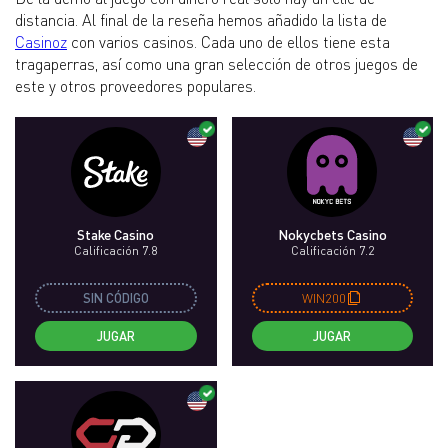
distancia. Al final de la reseña hemos añadido la lista de
Casinoz
con varios casinos. Cada uno de ellos tiene esta
tragaperras, así como una gran selección de otros juegos de
este y otros proveedores populares.
Stake Casino
Nokycbets Casino
Calificación 7.8
Calificación 7.2
SIN CÓDIGO
WIN200
JUGAR
JUGAR