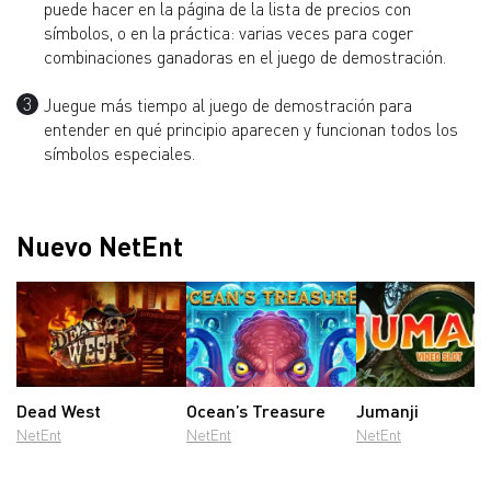
puede hacer en la página de la lista de precios con
símbolos, o en la práctica: varias veces para coger
combinaciones ganadoras en el juego de demostración.
Juegue más tiempo al juego de demostración para
entender en qué principio aparecen y funcionan todos los
símbolos especiales.
Nuevo NetEnt
Dead West
Ocean’s Treasure
Jumanji
NetEnt
NetEnt
NetEnt