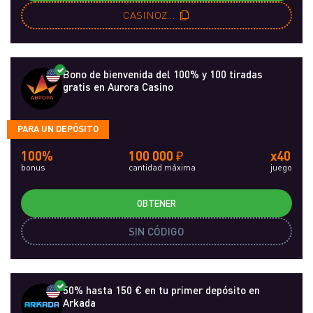
CASINOZRU
Bono de bienvenida del 100% y 100 tiradas
gratis en Aurora Casino
PARA UN DEPÓSITO
100%
100 000 ₽
x40
bonus
cantidad máxima
juego
OBTENER
SIN CÓDIGO
50% hasta 150 € en tu primer depósito en
Arkada