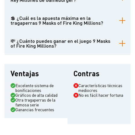
92,5%, que es una cifra muy baja para hoy.
💲 ¿Cuál es la apuesta máxima en la
tragaperras 9 Masks of Fire King Millions?
Son sólo 20 dólares.
💸 ¿Cuánto puedes ganar en el juego 9 Masks
of Fire King Millions?
x2000 de la apuesta elegida por el jugador
Ventajas
Contras
Excelente sistema de
Características técnicas
bonificaciones
mediocres
Gráficos de alta calidad
No es fácil hacer fortuna
Otra tragaperras de la
famosa serie
Ganancias frecuentes