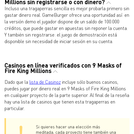
Millions sin registrarse o con dinero?
Incluso una tragaperras sencilla es mejor probarla primero sin
gastar dinero real. GameBurger ofrece una oportunidad así: en
la versión demo el jugador dispone de un saldo de 100.000
créditos, que puede gastar en apuestas sin reponer la cuenta.
Y también sin registrarse: el juego de demostración está
disponible sin necesidad de iniciar sesión en su cuenta.
Casinos en línea verificados con 9 Masks of
Fire King Millions
Dado que la
lista de Casinoz
incluye sólo buenos casinos,
puedes jugar por dinero real en 9 Masks of Fire King Millions
en cualquier proyecto de la parte superior. Al final de la reseña
hay una lista de casinos que tienen esta tragaperras en
particular.
Si quieres hacer una elección más
meditada, cada proyecto tiene también una