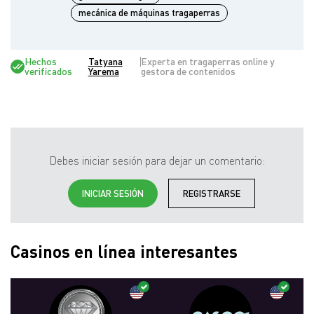
mecánica de máquinas tragaperras
Hechos
Tatyana
Experta en tragaperras online y
verificados
Yarema
gestora de contenidos
Debes iniciar sesión para dejar un comentario:
INICIAR SESIÓN
REGISTRARSE
Casinos en línea interesantes