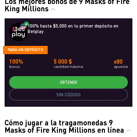
Los mejores bonos de 9 Masks of Fire
King Millions
100% hasta $5,000 en tu primer depósito en
Betplay
PARA UN DEPÓSITO
100%
5 000 $
x80
bonus
cantidad máxima
apuesta
OBTENER
SIN CÓDIGO
Cómo jugar a la tragamonedas 9
Masks of Fire King Millions en línea