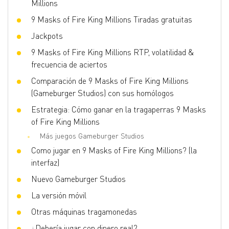
Millions
9 Masks of Fire King Millions Tiradas gratuitas
Jackpots
9 Masks of Fire King Millions RTP, volatilidad &
frecuencia de aciertos
Comparación de 9 Masks of Fire King Millions
(Gameburger Studios) con sus homólogos
Estrategia: Cómo ganar en la tragaperras 9 Masks
of Fire King Millions
Más juegos Gameburger Studios
Como jugar en 9 Masks of Fire King Millions? (la
interfaz)
Nuevo Gameburger Studios
La versión móvil
Otras máquinas tragamonedas
¿Debería jugar con dinero real?