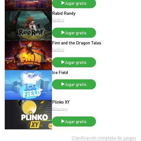
Jugar gratis
Rabid Randy
NetEnt
Jugar gratis
Finn and the Dragon Tales
NetEnt
Jugar gratis
Ice Field
Jugar gratis
Plinko XY
BGaming
Jugar gratis
Clasificación completa de juegos