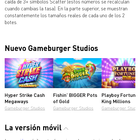
caída de 3+ símbolos Scatter (estos números se recalculan
cuando cambias la tasa). En la parte superior, se muestran
constantemente los tamaños reales de cada uno de los 2
botes.
Nuevo Gameburger Studios
Hyper Strike Cash
Fishin’ BIGGER Pots
Playboy Fortune
Megaways
of Gold
King Millions
Gameburger Studios
Gameburger Studios
Gameburger Studio
La versión móvil