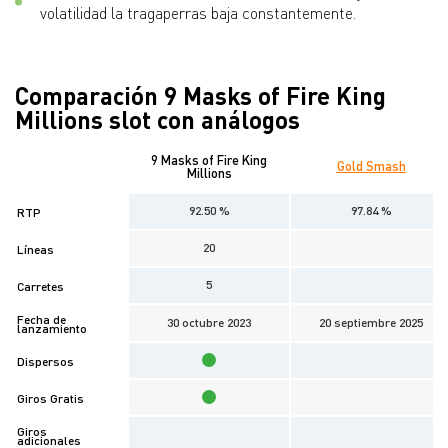
volatilidad la tragaperras baja constantemente.
Comparación 9 Masks of Fire King
Millions slot con análogos
9 Masks of Fire King
Gold Smash
Millions
92.50 %
97.84 %
RTP
20
Líneas
5
Carretes
Fecha de
30 octubre 2023
20 septiembre 2025
lanzamiento
Dispersos
Giros Gratis
Giros
adicionales