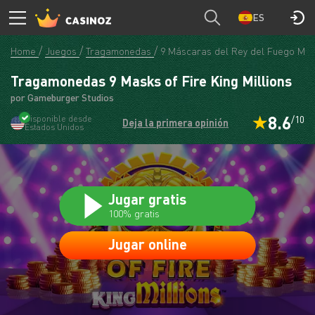
9 Masks of Fire King Millions
JUGAR
ES
Home
Juegos
Tragamonedas
9 Máscaras del Rey del Fuego Mi
Tragamonedas 9 Masks of Fire King Millions
por Gameburger Studios
8.6
Disponible desde
/10
Deja la primera opinión
Estados Unidos
Jugar gratis
100% gratis
Jugar online