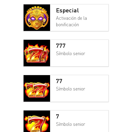
Especial
Activación de la
bonificación
777
Símbolo senior
77
Símbolo senior
7
Símbolo senior