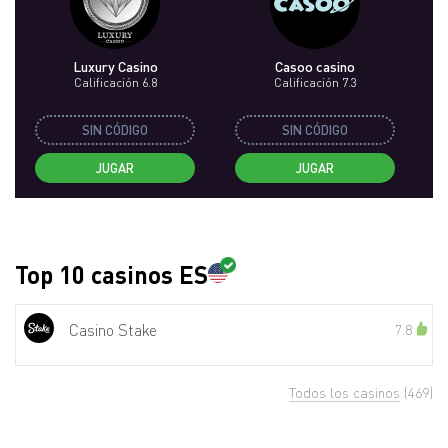
Luxury Casino
Casoo casino
Calificación 6.8
Calificación 7.3
SIN CÓDIGO
SIN CÓDIGO
JUGAR
JUGAR
Top 10 casinos ES
Casino Stake
7.8
Todos los casinos
(469)