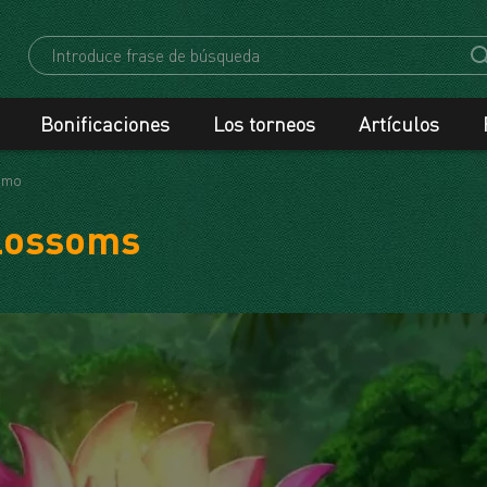
Bonificaciones
Los torneos
Artículos
emo
Blossoms