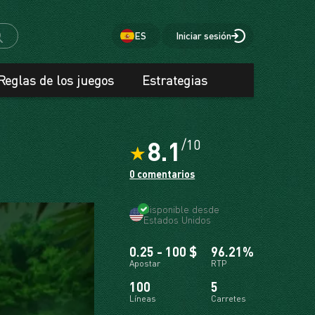
ES
Iniciar sesión
Reglas de los juegos
Estrategias
8.1
/10
0 comentarios
Disponible desde
Estados Unidos
0.25 - 100 $
96.21%
Apostar
RTP
100
5
Líneas
Carretes