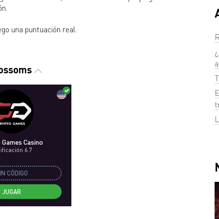
ón.
ego una puntuación real.
R
¿
a
Blossoms
T
E
t
L
o Games Casino
ificación 6.7
IN CÓDIGO
JUGAR