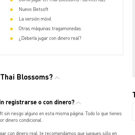
Nuevo Betsoft
La versión móvil
Otras máquinas tragamonedas
¿Debería jugar con dinero real?
s Thai Blossoms?
in registrarse o con dinero?
 sin riesgo alguno en esta misma página. Todo lo que tienes
r dinero condicional.
ugar con dinero real, te recomendamos que juegues sólo en