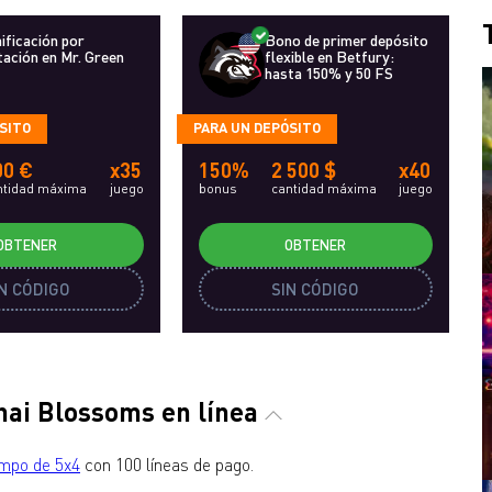
ificación por
Bono de primer depósito
itación en Mr. Green
flexible en Betfury:
hasta 150% y 50 FS
SITO
PARA UN DEPÓSITO
00 €
x35
150%
2 500 $
x40
ntidad máxima
juego
bonus
cantidad máxima
juego
OBTENER
OBTENER
N CÓDIGO
SIN CÓDIGO
hai Blossoms en línea
mpo de 5x4
con 100 líneas de pago.