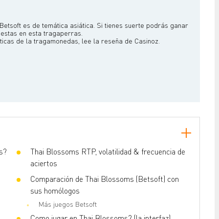
etsoft es de temática asiática. Si tienes suerte podrás ganar
estas en esta tragaperras.
ticas de la tragamonedas, lee la reseña de Casinoz.
s?
Thai Blossoms RTP, volatilidad & frecuencia de
aciertos
Comparación de Thai Blossoms (Betsoft) con
sus homólogos
Más juegos Betsoft
Como jugar en Thai Blossoms? (la interfaz)