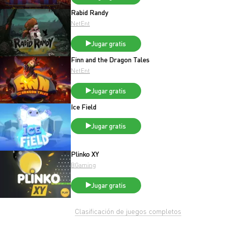
Rabid Randy
NetEnt
Jugar gratis
Finn and the Dragon Tales
NetEnt
Jugar gratis
Ice Field
Jugar gratis
Plinko XY
BGaming
Jugar gratis
Clasificación de juegos completos