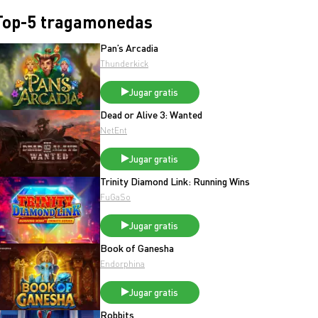
Top-5 tragamonedas
Pan’s Arcadia
Thunderkick
Jugar gratis
Dead or Alive 3: Wanted
NetEnt
Jugar gratis
Trinity Diamond Link: Running Wins
FuGaSo
Jugar gratis
Book of Ganesha
Endorphina
Jugar gratis
Robbits