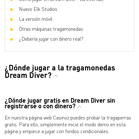
Nuevo Elk Studios
La versión móvil
Otras máquinas tragamonedas
¿Debería jugar con dinero real?
¿Dónde jugar a la tragamonedas
Dream Diver?
¿Dónde jugar gratis en Dream Diver sin
registrarse o con dinero?
En nuestra página web Casinoz puedes probar la tragaperras
gratis. Para ello, simplemente inicie el modo demo en esta
página y empiece a jugar con fondos condicionales.