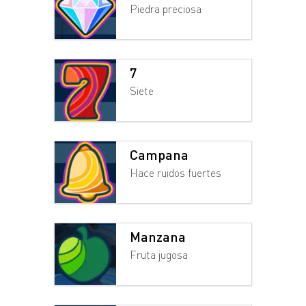
Piedra preciosa
7
Siete
Campana
Hace ruidos fuertes
Manzana
Fruta jugosa