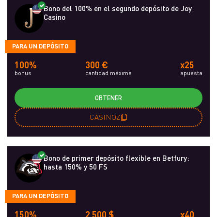
Bono del 100% en el segundo depósito de Joy
Casino
PARA UN DEPÓSITO
100%
300 €
x25
bonus
cantidad máxima
apuesta
OBTENER
CASINOZ
Bono de primer depósito flexible en Betfury:
hasta 150% y 50 FS
PARA UN DEPÓSITO
150%
2 500 $
x40