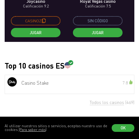
Joycasino
Royal Vegas сasino
Calificación 9.2
Calificación 7.5
CASINOZ
SIN CÓDIGO
JUGAR
JUGAR
Top 10 casinos ES
Casino Stake
7.8
Todos los casinos
(469)
Al utilizar nuestros sitios o servicios, aceptas nuestro uso de
OK
cookies
(Para saber más)
Artículos por tema