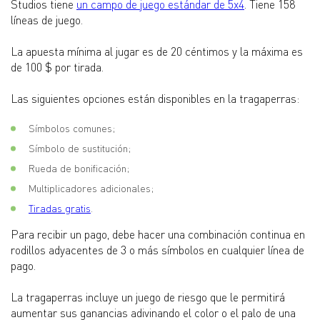
Studios tiene
un campo de juego estándar de 5x4
. Tiene 158
líneas de juego.
La apuesta mínima al jugar es de 20 céntimos y la máxima es
de 100 $ por tirada.
Las siguientes opciones están disponibles en la tragaperras:
Símbolos comunes;
Símbolo de sustitución;
Rueda de bonificación;
Multiplicadores adicionales;
Tiradas gratis
.
Para recibir un pago, debe hacer una combinación continua en
rodillos adyacentes de 3 o más símbolos en cualquier línea de
pago.
La tragaperras incluye un juego de riesgo que le permitirá
aumentar sus ganancias adivinando el color o el palo de una