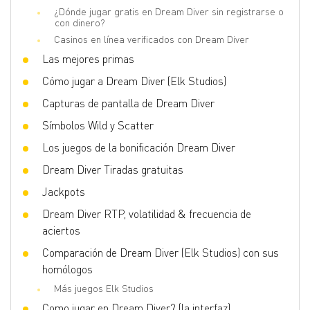
¿Dónde jugar gratis en Dream Diver sin registrarse o
Scatter
Sí
con dinero?
Los juegos de bonificación
Free Spins, Multiplier, Bonus Wheel, Buy
Casinos en línea verificados con Dream Diver
Feature
Las mejores primas
La volatilidad
Middle
Cómo jugar a Dream Diver (Elk Studios)
Slot 3D
No
Capturas de pantalla de Dream Diver
Respins
Sí
Símbolos Wild y Scatter
Free spins
Sí
Los juegos de la bonificación Dream Diver
Dream Diver Tiradas gratuitas
Jackpots
Dream Diver RTP, volatilidad & frecuencia de
aciertos
Comparación de Dream Diver (Elk Studios) con sus
homólogos
Más juegos Elk Studios
Como jugar en Dream Diver? (la interfaz)