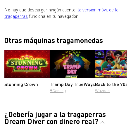
No hay que descargar ningún cliente:
la versión móvil de la
tragaperras
funciona en tu navegador.
Otras máquinas tragamonedas
Stunning Crown
Tramp Day TrueWays
Back to the 70s
BGaming
Wazdan
¿Debería jugar a la tragaperras
Dream Diver con dinero real?