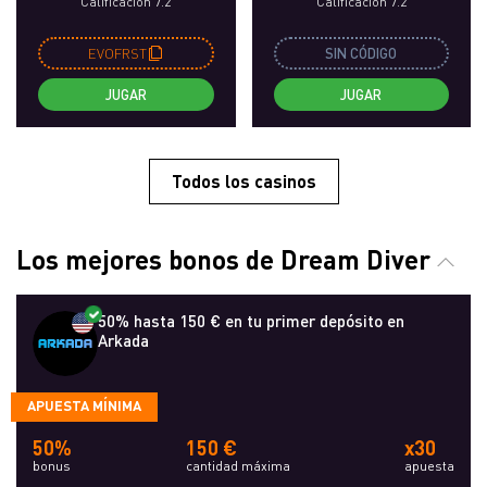
Calificación 7.2
Calificación 7.2
EVOFRST
SIN CÓDIGO
JUGAR
JUGAR
Todos los casinos
Los mejores bonos de Dream Diver
50% hasta 150 € en tu primer depósito en
Arkada
APUESTA MÍNIMA
50%
150 €
x30
bonus
cantidad máxima
apuesta