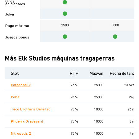
Giros
adicionales
Joker
2500
3000
Pago máximo
Juegos bonus
Más Elk Studios máquinas tragaperras
Slot
RTP
Maxwin
Fecha de lanza
Cathedral 9
94 %
25000
23 octub
Coba
95 %
25000
24 jun
Taco Brothers Derailed
95 %
10000
26 may
Phoenix Graveyard
95 %
10000
3 may
Nitropolis 2
95 %
10000
4 may