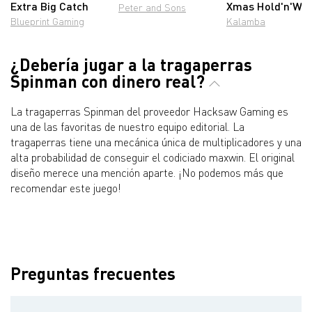
Extra Big Catch
Xmas Hold'n'Win
Peter and Sons
Blueprint Gaming
Kalamba
¿Debería jugar a la tragaperras
Spinman con dinero real?
La tragaperras Spinman del proveedor Hacksaw Gaming es
una de las favoritas de nuestro equipo editorial. La
tragaperras tiene una mecánica única de multiplicadores y una
alta probabilidad de conseguir el codiciado maxwin. El original
diseño merece una mención aparte. ¡No podemos más que
recomendar este juego!
Preguntas frecuentes