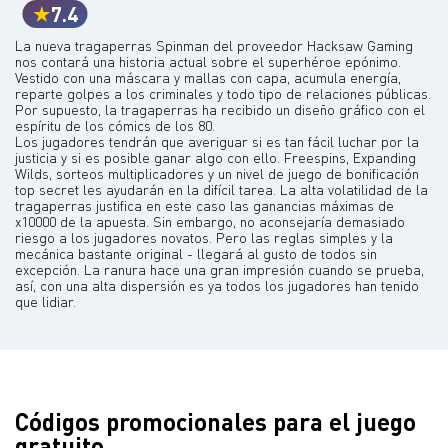
7.4
La nueva tragaperras Spinman del proveedor Hacksaw Gaming
nos contará una historia actual sobre el superhéroe epónimo.
Vestido con una máscara y mallas con capa, acumula energía,
reparte golpes a los criminales y todo tipo de relaciones públicas.
Por supuesto, la tragaperras ha recibido un diseño gráfico con el
espíritu de los cómics de los 80.
Los jugadores tendrán que averiguar si es tan fácil luchar por la
justicia y si es posible ganar algo con ello. Freespins, Expanding
Wilds, sorteos multiplicadores y un nivel de juego de bonificación
top secret les ayudarán en la difícil tarea. La alta volatilidad de la
tragaperras justifica en este caso las ganancias máximas de
x10000 de la apuesta. Sin embargo, no aconsejaría demasiado
riesgo a los jugadores novatos. Pero las reglas simples y la
mecánica bastante original - llegará al gusto de todos sin
excepción. La ranura hace una gran impresión cuando se prueba,
así, con una alta dispersión es ya todos los jugadores han tenido
que lidiar.
Códigos promocionales para el juego
gratuito