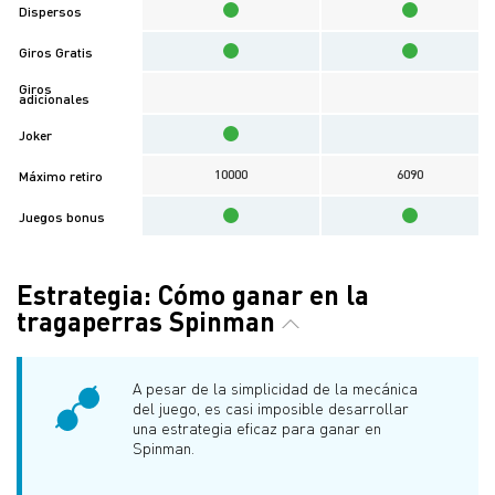
Dispersos
Giros Gratis
Giros
adicionales
Joker
10000
6090
Máximo retiro
Juegos bonus
Estrategia: Cómo ganar en la
tragaperras Spinman
A pesar de la simplicidad de la mecánica
del juego, es casi imposible desarrollar
una estrategia eficaz para ganar en
Spinman.