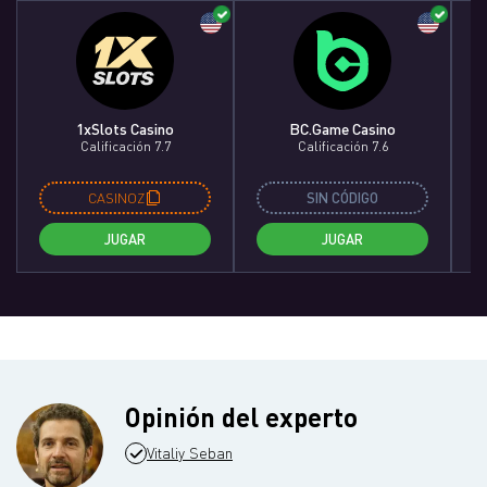
1xSlots Casino
BC.Game Casino
Calificación 7.7
Calificación 7.6
CASINOZ
SIN CÓDIGO
JUGAR
JUGAR
Opinión del experto
Vitaliy Seban