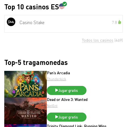
Top 10 casinos ES
Casino Stake
7.8
Todos los casinos
(469)
Top-5 tragamonedas
Pan’s Arcadia
Thunderkick
Jugar gratis
Dead or Alive 3: Wanted
NetEnt
Jugar gratis
Trinity Diamond Link: Running Wins