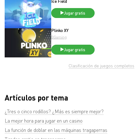
Ice Field
Jugar gratis
Plinko XY
BGaming
Jugar gratis
Clasificación de juegos completos
Artículos por tema
¿Tres o cinco rodillos? ¿Más es siempre mejor?
La mejor hora para jugar en un casino
La función de doblar en las máquinas tragaperras