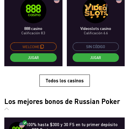
888 casino
Videoslots сasino
Calificación 8.3
Calificación 6.6
WELCOME
SIN CÓDIGO
JUGAR
JUGAR
Todos los casinos
Los mejores bonos de Russian Poker
100% hasta $300 y 30 FS en tu primer depósito