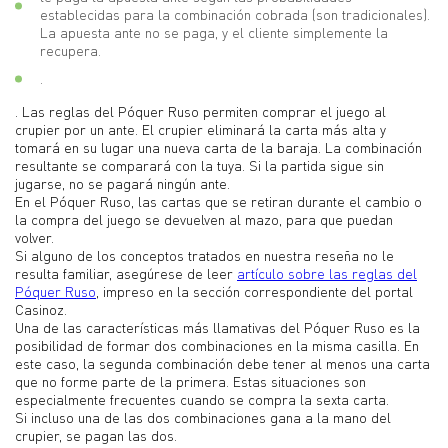
establecidas para la combinación cobrada (son tradicionales).
La apuesta ante no se paga, y el cliente simplemente la
recupera.
.
. Las reglas del Póquer Ruso permiten comprar el juego al
crupier por un ante. El crupier eliminará la carta más alta y
tomará en su lugar una nueva carta de la baraja. La combinación
resultante se comparará con la tuya. Si la partida sigue sin
jugarse, no se pagará ningún ante.
En el Póquer Ruso, las cartas que se retiran durante el cambio o
la compra del juego se devuelven al mazo, para que puedan
volver.
Si alguno de los conceptos tratados en nuestra reseña no le
resulta familiar, asegúrese de leer
artículo sobre las reglas del
Póquer Ruso
, impreso en la sección correspondiente del portal
Casinoz.
Una de las características más llamativas del Póquer Ruso es la
posibilidad de formar dos combinaciones en la misma casilla. En
este caso, la segunda combinación debe tener al menos una carta
que no forme parte de la primera. Estas situaciones son
especialmente frecuentes cuando se compra la sexta carta.
Si incluso una de las dos combinaciones gana a la mano del
crupier, se pagan las dos.