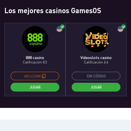
Los mejores casinos GamesOS
888 casino
Videoslots сasino
Calificación 8.3
Calificación 6.6
WELCOME
SIN CÓDIGO
JUGAR
JUGAR