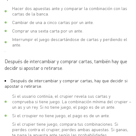
Hacer dos apuestas ante y comparar la combinación con las
cartas de la banca.
Cambiar de una a cinco cartas por un ante.
Comprar una sexta carta por un ante.
Interrumpir el juego descartándose de cartas y perdiendo el
ante.
.
Después de intercambiar y comprar cartas, también hay que
decidir si apostar o retirarse.
Después de intercambiar y comprar cartas, hay que decidir si
apostar o retirarse.
Si el usuario continúa, el crupier revela sus cartas y
comprueba si tiene juego. La combinación mínima del crupier –
un as y un rey. Si no tiene juego, el pago es de un ante.
Si el croupier no tiene juego, el pago es de un ante.
Si el crupier tiene juego, compara tus combinaciones. Si
pierdes contra el crupier, pierdes ambas apuestas. Si ganas,
te paga la apuesta ante según las probabilidades