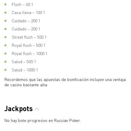
Flush – 60:1
Casa llena – 100:1
Cuidado – 200:1
Cuidado – 200:1
Street flush – 500:1
Royal flush – 500:1
Royal flush – 1000:1
Salud – 500:1
Salud – 1000:1
Recordemos que las apuestas de bonificación incluyen una ventaja
de casino bastante alta.
Jackpots
No hay bote progresivo en Russian Poker.