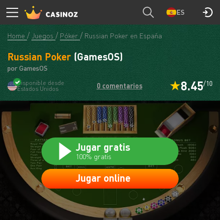
WELCOME
JUGAR
ES
Home
Juegos
Póker
Russian Poker en España
Russian Poker
(GamesOS)
por GamesOS
8.45
Disponible desde
/10
0 comentarios
Estados Unidos
Jugar gratis
100% gratis
Jugar online