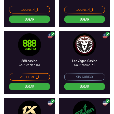
CASINOZ
CASINOZ
JUGAR
JUGAR
888 casino
LeoVegas Casino
Calificación 8.3
Calificación 7.8
WELCOME
SIN CÓDIGO
JUGAR
JUGAR