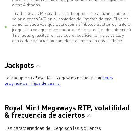
otras 4 tiradas.
Tiradas Gratis Mejoradas Heartstopper - se activan cuando el
valor alcanza "40" en el contador de lingotes de oro. El valor
aumenta cada vez que aparecen 3 símbolos Scatter durante el
juego. Una vez que el contador esté lleno, el jugador obtendrá
12 tiradas gratuitas, en las que el coeficiente inicial es x2, y
con cada combinación ganadora aumenta en dos unidades.
Jackpots
La tragaperras Royal Mint Megaways no juega con
botes
progresivos ni fijos de casino
.
Royal Mint Megaways RTP, volatilidad
& frecuencia de aciertos
Las características del juego son las siguientes: