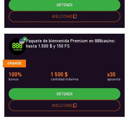
OBTENER
WELCOME
Paquete de bienvenida Premium en 888casino:
hasta 1.500 $ y 150 FS
GRANDE
100%
1 500 $
x30
bonus
cantidad máxima
apuesta
OBTENER
WELCOME