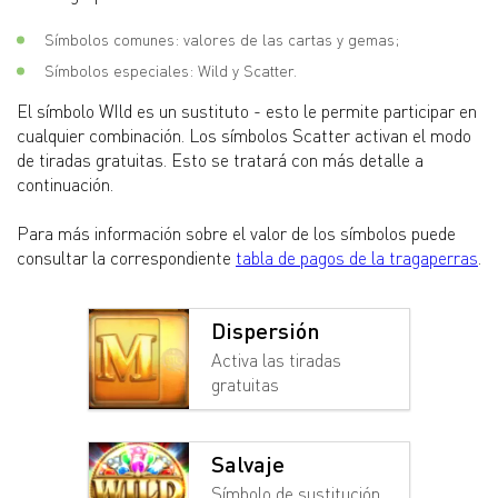
Símbolos comunes: valores de las cartas y gemas;
Símbolos especiales: Wild y Scatter.
El símbolo WIld es un sustituto - esto le permite participar en
cualquier combinación. Los símbolos Scatter activan el modo
de tiradas gratuitas. Esto se tratará con más detalle a
continuación.
Para más información sobre el valor de los símbolos puede
consultar la correspondiente
tabla de pagos de la tragaperras
.
Dispersión
Activa las tiradas
gratuitas
Salvaje
Símbolo de sustitución