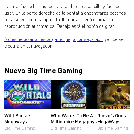
La interfaz de la tragaperras también es sencilla y fácil de
usar. En la parte derecha de la pantalla encontrarás botones
para seleccionar la apuesta, llamar al menú e iniciar la
reproducción automática. Debajo está el botón de girar.
No es necesario descargar el juego por separado
, ya que se
ejecuta en el navegador.
Nuevo Big Time Gaming
Wild Portals
Who Wants To Be A
Gonzo’s Quest
Megaways
Millionaire Megapays
MegaWays
Big Time Gaming
Big Time Gaming
Big Time Gaming