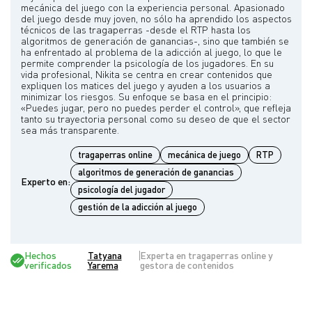
mecánica del juego con la experiencia personal. Apasionado
del juego desde muy joven, no sólo ha aprendido los aspectos
técnicos de las tragaperras -desde el RTP hasta los
algoritmos de generación de ganancias-, sino que también se
ha enfrentado al problema de la adicción al juego, lo que le
permite comprender la psicología de los jugadores. En su
vida profesional, Nikita se centra en crear contenidos que
expliquen los matices del juego y ayuden a los usuarios a
minimizar los riesgos. Su enfoque se basa en el principio:
«Puedes jugar, pero no puedes perder el control», que refleja
tanto su trayectoria personal como su deseo de que el sector
tragaperras online
mecánica de juego
RTP
algoritmos de generación de ganancias
Experto en:
psicología del jugador
gestión de la adicción al juego
Hechos
Tatyana
Experta en tragaperras online y
verificados
Yarema
gestora de contenidos