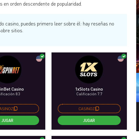
os en orden descendente de popularidad.
ido casino, puedes primero leer sobre él: hay reseñas no
obre sitios.
inBet Casino
1xSlots Casino
ificación 8.3
Calificación 7.7
ASINOZ
CASINOZ
JUGAR
JUGAR