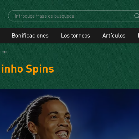
Bonificaciones
Los torneos
Artículos
demo
inho Spins