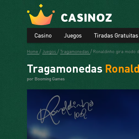
Casino
Juegos
Tiradas Gratuitas
Home
Juegos
Tragamonedas
Ronaldinho gira modo 
Tragamonedas
Ronald
por Booming Games