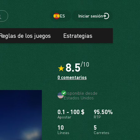
ES
Iniciar sesión
Reglas de los juegos
Estrategias
8.5
/10
0 comentarios
Disponible desde
Estados Unidos
0.1 - 100 $
95.50%
Apostar
RTP
10
5
Líneas
Carretes