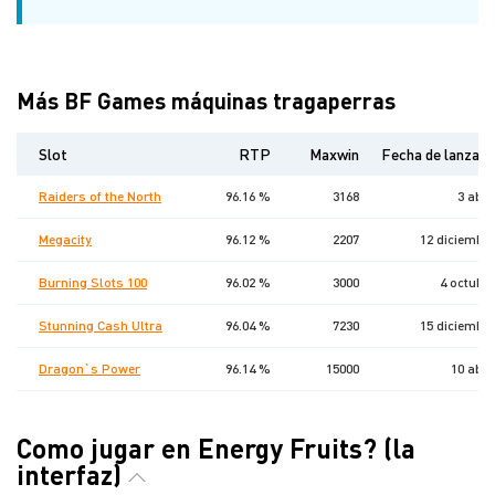
Más BF Games máquinas tragaperras
Slot
RTP
Maxwin
Fecha de lanzam
Raiders of the North
96.16 %
3168
3 abri
Megacity
96.12 %
2207
12 diciembre
Burning Slots 100
96.02 %
3000
4 octubr
Stunning Cash Ultra
96.04 %
7230
15 diciembre
Dragon`s Power
96.14 %
15000
10 abri
Como jugar en Energy Fruits? (la
interfaz)