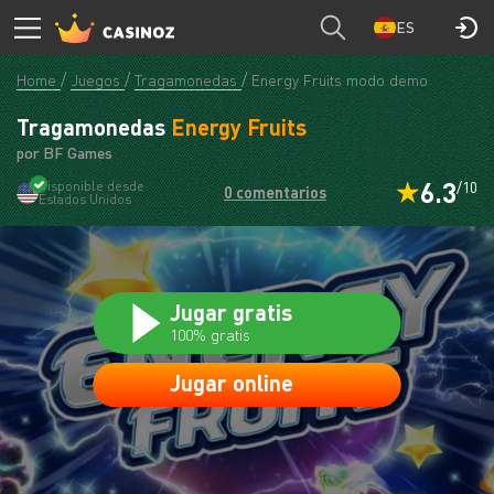
CASINOZ
JUGAR
ES
Home
Juegos
Tragamonedas
Energy Fruits modo demo
Tragamonedas
Energy Fruits
por BF Games
6.3
Disponible desde
/10
0 comentarios
Estados Unidos
Jugar gratis
100% gratis
Jugar online