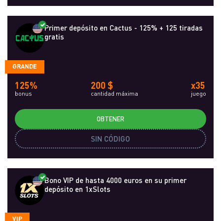
Primer depósito en Cactus - 125% + 125 tiradas
gratis
GRANDE
125%
200 $
x35
bonus
cantidad máxima
juego
OBTENER
SIN CÓDIGO
Bono VIP de hasta 4000 euros en su primer
depósito en 1xSlots
VIP