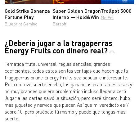
Gold Strike Bonanza
Super Golden Dragon
Trollpot 5000
Fortune Play
Inferno — Hold&Win
NetEnt
Blueprint Gaming
Betsoft
¿Debería jugar a la tragaperras
Energy Fruits con dinero real?
Temática frutal universal, reglas sencillas, grandes
coeficientes: todas estas son las ventajas que hacen que la
tragaperras online Energy Fruits sea popular e interesante.
Pero no tuve suerte en ella, las ganancias eran tan escasas y
no muy grandes que era problemático incluso llegar a cero.
Jugar a las cartas salvó la situación, pero seré sincero: hubo
más jugueteo y nervios que placer. Así que mi veredicto es 7
sobre 10, pero pruébalo tú mismo y puede que tengas más
suerte.