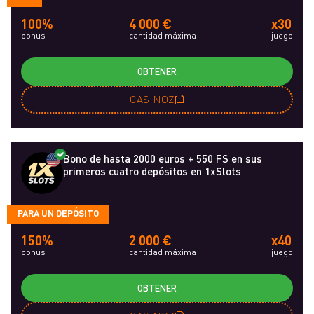
100%
4 000 €
x30
bonus
cantidad máxima
juego
OBTENER
CASINOZ
Bono de hasta 2000 euros + 550 FS en sus
primeros cuatro depósitos en 1xSlots
PARA UN DEPÓSITO
150%
2 000 €
x40
bonus
cantidad máxima
juego
OBTENER