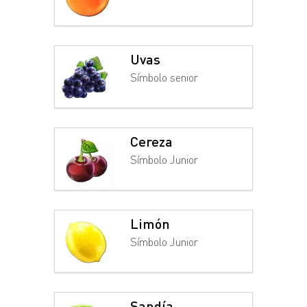
Uvas
Símbolo senior
Cereza
Símbolo Junior
Limón
Símbolo Junior
Sandía