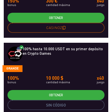
150%
300 €
x40
bonus
cantidad máxima
juego
OBTENER
CASINOZ
100% hasta 10.000 USDT en su primer depósito
en Crypto Games
GRANDE
100%
10 000 $
x40
bonus
cantidad máxima
juego
OBTENER
SIN CÓDIGO