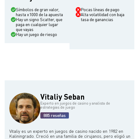
Símbolos de gran valor,
Pocas líneas de pago
hasta x1000 de la apuesta
Alta volatilidad con baja
Hay un signo Scatter, que
tasa de ganancias
paga en cualquier lugar
que vayas
Hay un juego de riesgo
Vitaliy Seban
Experto en juegos de casino y analista de
estrategias de juego
885 reseñas
Vitaliy es un experto en juegos de casino nacido en 1982 en
Kaliningrado. Creció en una familia de cirujanos, pero eligió un