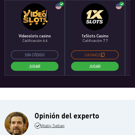
Videoslots сasino
1xSlots Casino
Calificación 6.6
Calificación 7.7
SIN CÓDIGO
CASINOZ
JUGAR
JUGAR
Opinión del experto
Vitaliy Seban