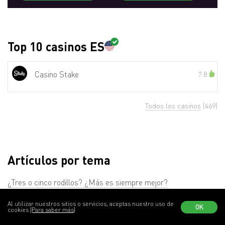
Top 10 casinos ES
Casino Stake
7.8
Todos los casinos
(469)
Artículos por tema
¿Tres o cinco rodillos? ¿Más es siempre mejor?
Bono Comprar Video Tragaperras en Casinos Online
Al utilizar nuestros sitios o servicios, aceptas nuestro uso de
OK
cookies
(Para saber más)
¿Qué es la volatilidad de las máquinas tragaperras?