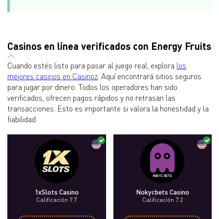
Casinos en línea verificados con Energy Fruits
Cuando estés listo para pasar al juego real, explora
los
mejores casinos en Casinoz
. Aquí encontrará sitios seguros
para jugar por dinero. Todos los operadores han sido
verificados, ofrecen pagos rápidos y no retrasan las
transacciones. Esto es importante si valora la honestidad y la
fiabilidad.
1xSlots Casino
Nokycbets Casino
Calificación 7.7
Calificación 7.2