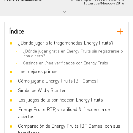
15Europe/Moscow 2016
Jackpot progresivo
No
El numero de los tambores
5
Índice
El numero de las líneas
5
Jokers
¿Dónde jugar a la tragamonedas Energy Fruits?
No
¿Dónde jugar gratis en Energy Fruits sin registrarse o
Scatter
Sí
con dinero?
Los juegos de bonificación
Big Win, Feature Gamble, Scattered Pays,
Casinos en línea verificados con Energy Fruits
Risk game
Las mejores primas
La volatilidad
High
Cómo jugar a Energy Fruits (BF Games)
Slot 3D
No
Símbolos Wild y Scatter
Respins
No
Los juegos de la bonificación Energy Fruits
Free spins
No
Energy Fruits RTP, volatilidad & frecuencia de
aciertos
Comparación de Energy Fruits (BF Games) con sus
homólogos