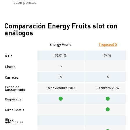
recompensas.
Comparación Energy Fruits slot con
análogos
Energy Fruits
Tropicool 5
96.01 %
94 %
RTP
5
Líneas
5
6
Carretes
Fecha de
15 noviembre 2016
3 febrero 2026
lanzamiento
Dispersos
Giros Gratis
Giros
adicionales