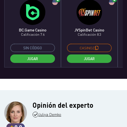
BC.Game Casino
JVSpinBet Casino
Calificación 7.6
Calificación 8.3
SIN CÓDIGO
CASINOZ
JUGAR
JUGAR
Opinión del experto
Juliya Demko