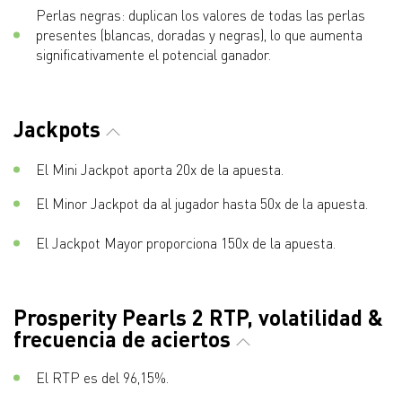
Perlas negras: duplican los valores de todas las perlas
presentes (blancas, doradas y negras), lo que aumenta
significativamente el potencial ganador.
Jackpots
El Mini Jackpot aporta 20x de la apuesta.
El Minor Jackpot da al jugador hasta 50x de la apuesta.
El Jackpot Mayor proporciona 150x de la apuesta.
Prosperity Pearls 2 RTP, volatilidad &
frecuencia de aciertos
El RTP es del 96,15%.