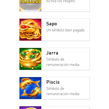
Activa los respins
Sapo
Un símbolo bien pagado
Jarra
Símbolo de
remuneración media
Piscis
Símbolo de
remuneración media