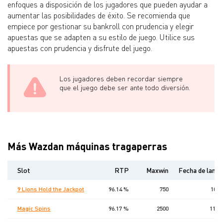
enfoques a disposición de los jugadores que pueden ayudar a
aumentar las posibilidades de éxito. Se recomienda que
empiece por gestionar su bankroll con prudencia y elegir
apuestas que se adapten a su estilo de juego. Utilice sus
apuestas con prudencia y disfrute del juego.
Los jugadores deben recordar siempre
que el juego debe ser ante todo diversión.
Más Wazdan máquinas tragaperras
Slot
RTP
Maxwin
Fecha de lanz
9 Lions Hold the Jackpot
96.14 %
750
10 j
Magic Spins
96.17 %
2500
11 a