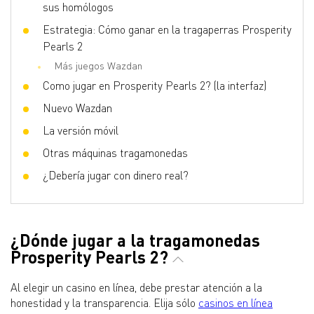
sus homólogos
Estrategia: Cómo ganar en la tragaperras Prosperity
Pearls 2
Más juegos Wazdan
Como jugar en Prosperity Pearls 2? (la interfaz)
Nuevo Wazdan
La versión móvil
Otras máquinas tragamonedas
¿Debería jugar con dinero real?
¿Dónde jugar a la tragamonedas
Prosperity Pearls 2?
Al elegir un casino en línea, debe prestar atención a la
honestidad y la transparencia. Elija sólo
casinos en línea