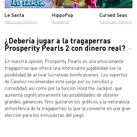
Le Santa
HippoPop
Cursed Seas
Hacksaw Gaming
AvatarUX
Hacksaw Gaming
¿Debería jugar a la tragaperras
Prosperity Pearls 2 con dinero real?
En nuestra opinión, Prosperity Pearls es una emocionante
tragaperras que ofrece una interesante jugabilidad con la
posibilidad de activar lucrativas bonificaciones. Los expertos
de Casinoz recomiendan este juego por su sencillez y
comodidad, así como por la función Hold the Jackpot, que
aumenta significativamente las posibilidades de obtener
grandes ganancias. Nos gustaron los gráficos y la naturaleza
atmosférica de la tragaperras, lo que la convierte en una gran
elección para los entusiastas del juego.