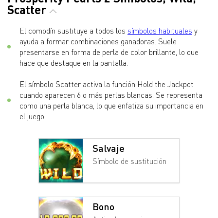
Scatter
El comodín sustituye a todos los
símbolos habituales
y
ayuda a formar combinaciones ganadoras. Suele
presentarse en forma de perla de color brillante, lo que
hace que destaque en la pantalla.
El símbolo Scatter activa la función Hold the Jackpot
cuando aparecen 6 o más perlas blancas. Se representa
como una perla blanca, lo que enfatiza su importancia en
el juego.
Salvaje
Símbolo de sustitución
Bono