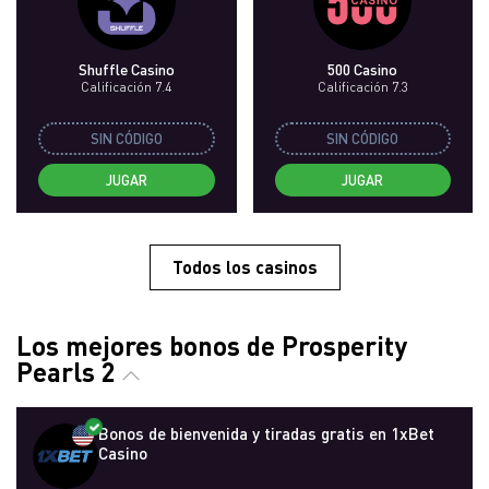
Shuffle Casino
500 Casino
Calificación 7.4
Calificación 7.3
SIN CÓDIGO
SIN CÓDIGO
JUGAR
JUGAR
Todos los casinos
Los mejores bonos de Prosperity
Pearls 2
Bonos de bienvenida y tiradas gratis en 1xBet
Casino