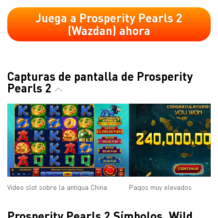
Juega a Prosperity Pearls 2
(Wazdan) ahora
Capturas de pantalla de Prosperity
Pearls 2
Video slot sobre la antigua China
Pagos muy elevados
Prosperity Pearls 2 Símbolos, Wild,