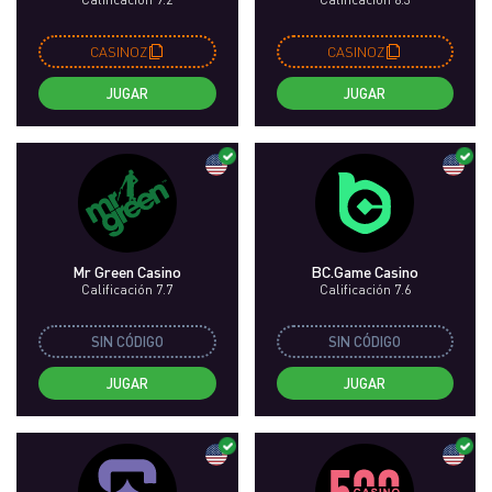
CASINOZ
CASINOZ
JUGAR
JUGAR
Mr Green Casino
BC.Game Casino
Calificación 7.7
Calificación 7.6
SIN CÓDIGO
SIN CÓDIGO
JUGAR
JUGAR