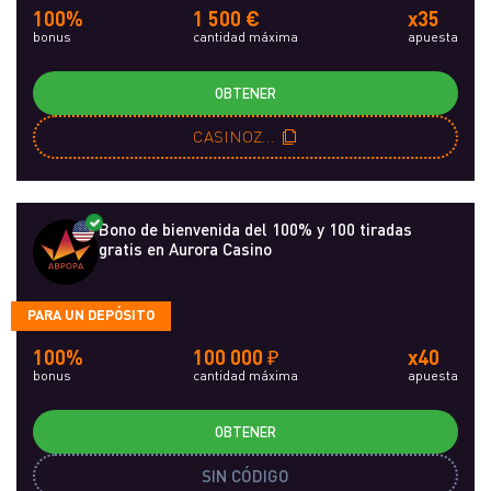
100%
1 500 €
x35
bonus
cantidad máxima
apuesta
OBTENER
CASINOZRU
Bono de bienvenida del 100% y 100 tiradas
gratis en Aurora Casino
PARA UN DEPÓSITO
100%
100 000 ₽
x40
bonus
cantidad máxima
apuesta
OBTENER
SIN CÓDIGO