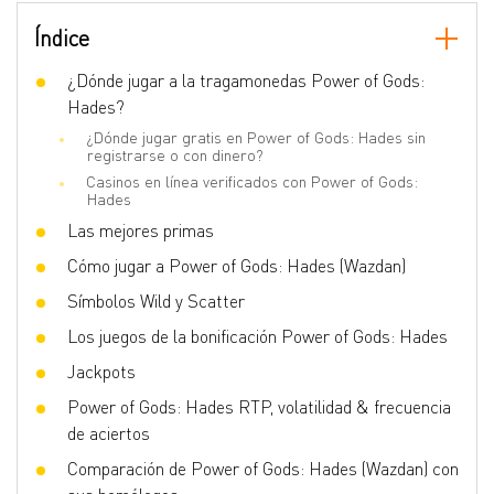
El numero de los tambores
5
Índice
El numero de las líneas
243
Jokers
¿Dónde jugar a la tragamonedas Power of Gods:
No
Hades?
Scatter
No
¿Dónde jugar gratis en Power of Gods: Hades sin
La volatilidad
High
registrarse o con dinero?
Casinos en línea verificados con Power of Gods:
Slot 3D
Sí
Hades
Respins
No
Las mejores primas
Free spins
No
Cómo jugar a Power of Gods: Hades (Wazdan)
Símbolos Wild y Scatter
Los juegos de la bonificación Power of Gods: Hades
Jackpots
Power of Gods: Hades RTP, volatilidad & frecuencia
de aciertos
Comparación de Power of Gods: Hades (Wazdan) con