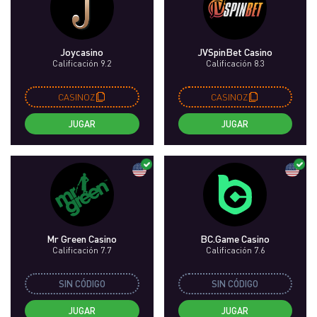
Joycasino
JVSpinBet Casino
Calificación 9.2
Calificación 8.3
CASINOZ
CASINOZ
JUGAR
JUGAR
Mr Green Casino
BC.Game Casino
Calificación 7.7
Calificación 7.6
SIN CÓDIGO
SIN CÓDIGO
JUGAR
JUGAR