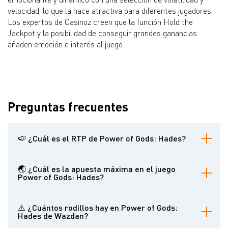
velocidad, lo que la hace atractiva para diferentes jugadores.
Los expertos de Casinoz creen que la función Hold the
Jackpot y la posibilidad de conseguir grandes ganancias
añaden emoción e interés al juego.
Preguntas frecuentes
🍉 ¿Cuál es el RTP de Power of Gods: Hades?
El RTP de Power of Gods: Hades es del 96,14%.
🌏 ¿Cuál es la apuesta máxima en el juego
Power of Gods: Hades?
La apuesta máxima en Power of Gods: Hades es de 10.000
monedas.
⚠️ ¿Cuántos rodillos hay en Power of Gods:
Hades de Wazdan?