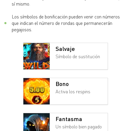
sí mismo.
Los símbolos de bonificación pueden venir con números
que indican el número de rondas que permanecerán
pegajosos.
Salvaje
Símbolo de sustitución
Bono
Activa los respins
Fantasma
Un símbolo bien pagado