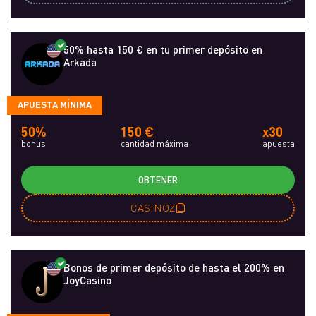
50% hasta 150 € en tu primer depósito en
Arkada
APUESTA MÍNIMA
50%
150 €
x30
bonus
cantidad máxima
apuesta
OBTENER
CASINOZ
Bonos de primer depósito de hasta el 200% en
JoyCasino