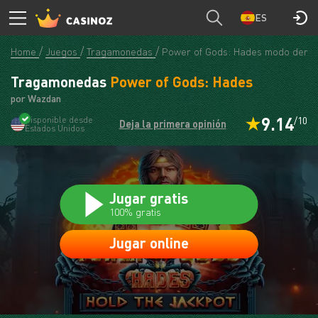
CASINOZ
JUGAR
ES
Home
Juegos
Tragamonedas
Power of Gods: Hades modo demo
Tragamonedas
Power of Gods: Hades
por Wazdan
9.14
Disponible desde
/10
Deja la primera opinión
Estados Unidos
Jugar gratis
100% gratis
Jugar online