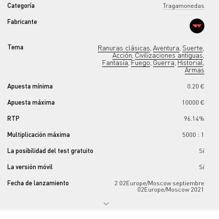
Categoría
Tragamonedas
Fabricante
Tema
Ranuras clásicas
Aventura
Suerte
,
,
,
Acción
Civilizaciones antiguas
,
,
Fantasía
Fuego
Guerra
Historial
,
,
,
,
Armas
Apuesta mínima
0.20 €
Apuesta máxima
10000 €
RTP
96.14%
Multiplicación máxima
5000 : 1
La posibilidad del test gratuito
Sí
La versión móvil
Sí
Fecha de lanzamiento
2 02Europe/Moscow septiembre
02Europe/Moscow 2021
Jackpot progresivo
Sí