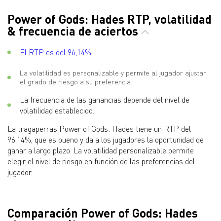
Power of Gods: Hades RTP, volatilidad
& frecuencia de aciertos
El RTP es del 96,14%
.
La volatilidad es personalizable y permite al jugador ajustar
el grado de riesgo a su preferencia.
La frecuencia de las ganancias depende del nivel de
volatilidad establecido.
La tragaperras Power of Gods: Hades tiene un RTP del
96,14%, que es bueno y da a los jugadores la oportunidad de
ganar a largo plazo. La volatilidad personalizable permite
elegir el nivel de riesgo en función de las preferencias del
jugador.
Comparación Power of Gods: Hades