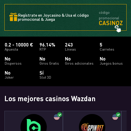
código
Regístrate en Joycasino & Usa el código
promocional
promocional & Juega
CASINOZ
0.2 - 10000 €
96.14%
243
5
Apuesta
RTP
Líneas
Carretes
No
No
No
No
Dispersos
Giros Gratis
Giros adicionales
Juegos bonus
No
Sí
Joker
Slot 3D
Los mejores casinos Wazdan