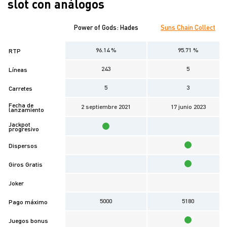
slot con análogos
Power of Gods: Hades
Suns Chain Collect
96.14 %
95.71 %
RTP
243
5
Líneas
5
3
Carretes
Fecha de
2 septiembre 2021
17 junio 2023
lanzamiento
Jackpot
progresivo
Dispersos
Giros Gratis
Joker
5000
5180
Pago máximo
Juegos bonus