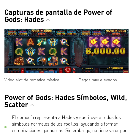
Capturas de pantalla de Power of
Gods: Hades
Video slot de temática mística
Pagos muy elevados
Power of Gods: Hades Símbolos, Wild,
Scatter
El comodín representa a Hades y sustituye a todos los
símbolos normales de los rodillos, ayudando a formar
combinaciones ganadoras. Sin embargo, no tiene valor por