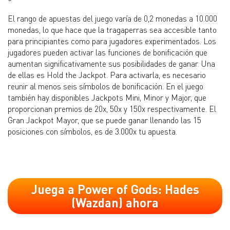
El rango de apuestas del juego varía de 0,2 monedas a 10.000
monedas, lo que hace que la tragaperras sea accesible tanto
para principiantes como para jugadores experimentados. Los
jugadores pueden activar las funciones de bonificación que
aumentan significativamente sus posibilidades de ganar. Una
de ellas es Hold the Jackpot. Para activarla, es necesario
reunir al menos seis símbolos de bonificación. En el juego
también hay disponibles Jackpots Mini, Minor y Major, que
proporcionan premios de 20x, 50x y 150x respectivamente. El
Gran Jackpot Mayor, que se puede ganar llenando las 15
posiciones con símbolos, es de 3.000x tu apuesta.
Juega a Power of Gods: Hades
(Wazdan) ahora