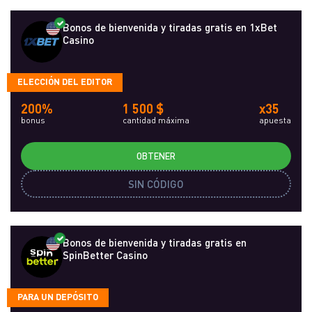
Bonos de bienvenida y tiradas gratis en 1xBet
Casino
ELECCIÓN DEL EDITOR
200%
1 500 $
x35
bonus
cantidad máxima
apuesta
OBTENER
SIN CÓDIGO
Bonos de bienvenida y tiradas gratis en
SpinBetter Casino
PARA UN DEPÓSITO