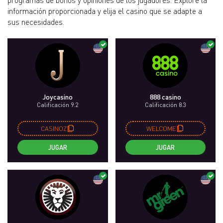
información proporcionada y elija el casino que se adapte a
sus necesidades.
Joycasino
888 casino
Calificación 9.2
Calificación 8.3
CASINOZ
WELCOME
JUGAR
JUGAR