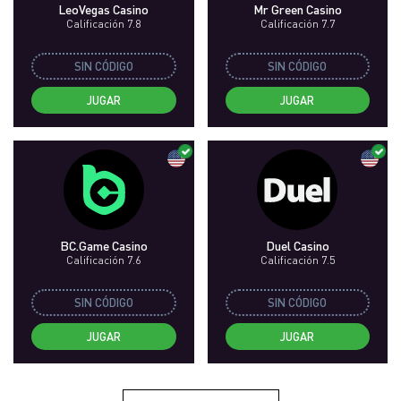
LeoVegas Casino
Mr Green Casino
Calificación 7.8
Calificación 7.7
SIN CÓDIGO
SIN CÓDIGO
JUGAR
JUGAR
BC.Game Casino
Duel Casino
Calificación 7.6
Calificación 7.5
SIN CÓDIGO
SIN CÓDIGO
JUGAR
JUGAR