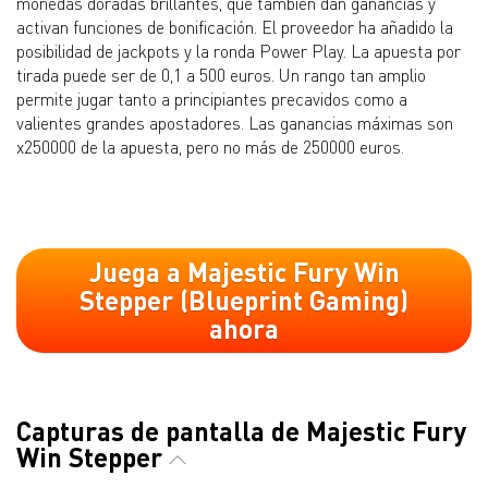
monedas doradas brillantes, que también dan ganancias y
activan funciones de bonificación. El proveedor ha añadido la
posibilidad de jackpots y la ronda Power Play. La apuesta por
tirada puede ser de 0,1 a 500 euros. Un rango tan amplio
permite jugar tanto a principiantes precavidos como a
valientes grandes apostadores. Las ganancias máximas son
x250000 de la apuesta, pero no más de 250000 euros.
Juega a Majestic Fury Win
Stepper (Blueprint Gaming)
ahora
Capturas de pantalla de Majestic Fury
Win Stepper