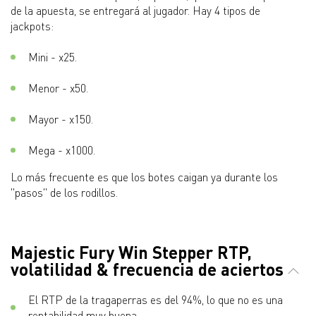
de la apuesta, se entregará al jugador. Hay 4 tipos de
jackpots:
Mini - x25.
Menor - x50.
Mayor - x150.
Mega - x1000.
Lo más frecuente es que los botes caigan ya durante los
"pasos" de los rodillos.
Majestic Fury Win Stepper RTP,
volatilidad & frecuencia de aciertos
El RTP de la tragaperras es del 94%, lo que no es una
rentabilidad muy buena.