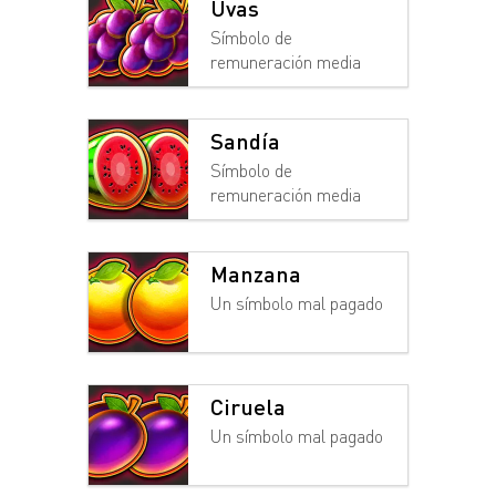
Uvas
Símbolo de
remuneración media
Sandía
Símbolo de
remuneración media
Manzana
Un símbolo mal pagado
Ciruela
Un símbolo mal pagado