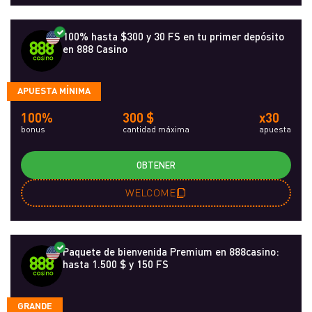
100% hasta $300 y 30 FS en tu primer depósito
en 888 Casino
APUESTA MÍNIMA
100%
300 $
x30
bonus
cantidad máxima
apuesta
OBTENER
WELCOME
Paquete de bienvenida Premium en 888casino:
hasta 1.500 $ y 150 FS
GRANDE