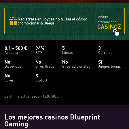
código
Regístrate en Joycasino & Usa el código
promocional
promocional & Juega
CASINOZ
0.1 - 500 €
94%
5
3
Apuesta
RTP
Líneas
Carretes
No
No
No
Sí
Dispersos
Giros Gratis
Giros adicionales
Juegos bonus
No
Sí
Joker
Slot 3D
La última actualización 18.07.2025
Los mejores casinos Blueprint
Gaming