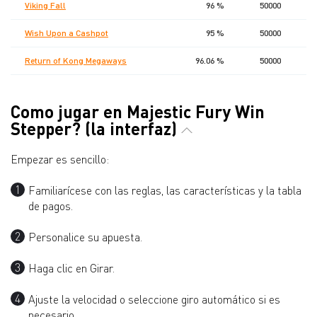
Viking Fall
96 %
50000
Wish Upon a Cashpot
95 %
50000
Return of Kong Megaways
96.06 %
50000
Como jugar en Majestic Fury Win
Stepper? (la interfaz)
Empezar es sencillo:
Familiarícese con las reglas, las características y la tabla
de pagos.
Personalice su apuesta.
Haga clic en Girar.
Ajuste la velocidad o seleccione giro automático si es
necesario.