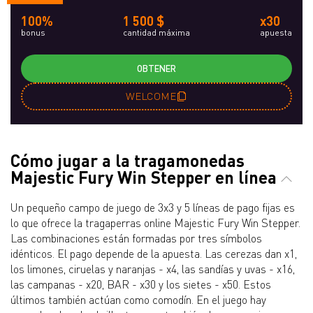
100%
1 500 $
x30
bonus
cantidad máxima
apuesta
OBTENER
WELCOME
Cómo jugar a la tragamonedas
Majestic Fury Win Stepper en línea
Un pequeño campo de juego de 3x3 y 5 líneas de pago fijas es
lo que ofrece la tragaperras online Majestic Fury Win Stepper.
Las combinaciones están formadas por tres símbolos
idénticos. El pago depende de la apuesta. Las cerezas dan x1,
los limones, ciruelas y naranjas - x4, las sandías y uvas - x16,
las campanas - x20, BAR - x30 y los sietes - x50. Estos
últimos también actúan como comodín. En el juego hay