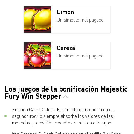
Limón
Un símbolo mal pagado
Cereza
Un símbolo mal pagado
Los juegos de la bonificación Majestic
Fury Win Stepper
Función Cash Collect. El símbolo de recogida en el
segundo rodillo siempre absorbe los valores de las
monedas que están presentes con él en el campo.
Win Stepper. Si Cash Collect cae en el rodillo 2, y Cash