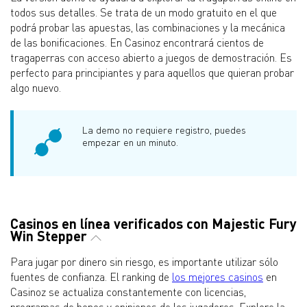
todos sus detalles. Se trata de un modo gratuito en el que
podrá probar las apuestas, las combinaciones y la mecánica
de las bonificaciones. En Casinoz encontrará cientos de
tragaperras con acceso abierto a juegos de demostración. Es
perfecto para principiantes y para aquellos que quieran probar
algo nuevo.
La demo no requiere registro, puedes
empezar en un minuto.
Casinos en línea verificados con Majestic Fury
Win Stepper
Para jugar por dinero sin riesgo, es importante utilizar sólo
fuentes de confianza. El ranking de
los mejores casinos
en
Casinoz se actualiza constantemente con licencias,
programas de bonos y opiniones de los jugadores. Explore la