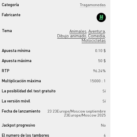
Categoría
Tragamonedas
Fabricante
Tema
Animales
Aventura
,
,
Dibujo animado
Comedia
,
,
Motocicletas
Apuesta mínima
0.10 $
Apuesta máxima
50 $
RTP
96.24%
Multiplicación máxima
15000 : 1
La posibilidad del test gratuito
Sí
La versión móvil
Sí
Fecha de lanzamiento
23 23Europe/Moscow septiembre
23Europe/Moscow 2025
Jackpot progresivo
No
El numero de los tambores
6