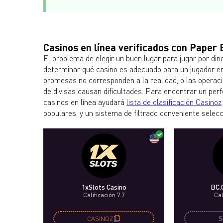
Casinos en línea verificados con Paper 
El problema de elegir un buen lugar para jugar por dine
determinar qué casino es adecuado para un jugador en
promesas no corresponden a la realidad, o las operaci
de divisas causan dificultades. Para encontrar un per
casinos en línea ayudará
lista de clasificación Casinoz
populares, y un sistema de filtrado conveniente selec
1xSlots Casino
BC.
Calificación 7.7
Cal
CASINOZ
S