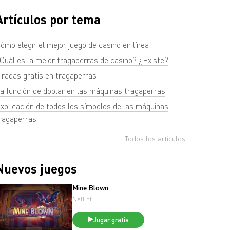
Artículos por tema
ómo elegir el mejor juego de casino en línea
Cuál es la mejor tragaperras de casino? ¿Existe?
iradas gratis en tragaperras
a función de doblar en las máquinas tragaperras
xplicación de todos los símbolos de las máquinas
ragaperras
Todos los artículos
Nuevos juegos
Mine Blown
NetEnt
Jugar gratis