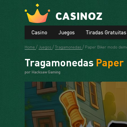
Casino
Juegos
Tiradas Gratuitas
Home
Juegos
Tragamonedas
Paper Biker modo dem
Tragamonedas
Paper 
por Hacksaw Gaming