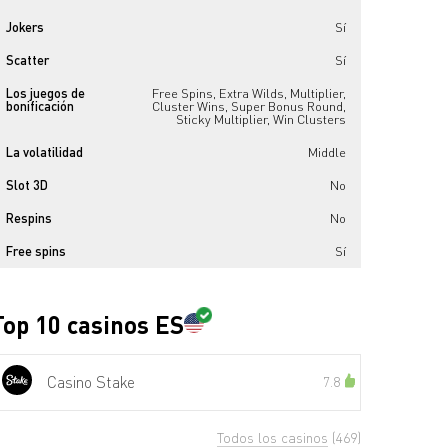
Jokers
Sí
Scatter
Sí
Los juegos de
Free Spins, Extra Wilds, Multiplier,
bonificación
Cluster Wins, Super Bonus Round,
Sticky Multiplier, Win Clusters
La volatilidad
Middle
Slot 3D
No
Respins
No
Free spins
Sí
Top 10 casinos ES
Casino Stake
7.8
Todos los casinos
(469)