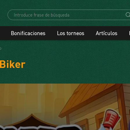
Bonificaciones
Los torneos
Artículos
o
Biker