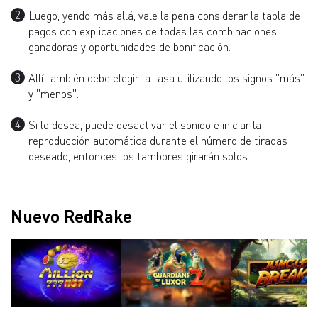
Luego, yendo más allá, vale la pena considerar la tabla de
pagos con explicaciones de todas las combinaciones
ganadoras y oportunidades de bonificación.
Allí también debe elegir la tasa utilizando los signos "más"
y "menos".
Si lo desea, puede desactivar el sonido e iniciar la
reproducción automática durante el número de tiradas
deseado, entonces los tambores girarán solos.
Nuevo RedRake