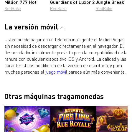
Million 777 Hot
Guardians of Luxor 2
Jungle Break
RedRake
RedRake
RedRake
La versión móvil
Usted puede pagar en un teléfono inteligente el Million Vegas
sin necesidad de descargar directamente en el navegador. El
desarrollador inicialmente previsto para la compatibilidad de la
ranura con cualquier dispositivo iOS y Android. La calidad y las
características no difieren de la versión de escritorio, y para
muchas personas el
juego móvil
parece aún más conveniente.
Otras máquinas tragamonedas