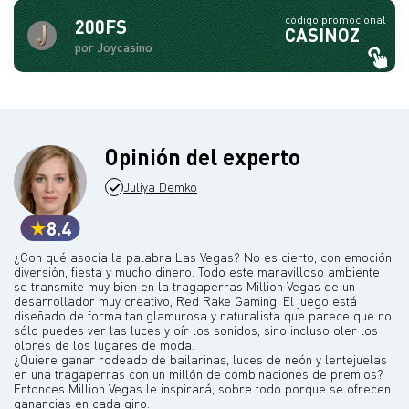
código promocional
200FS
CASINOZ
por Joycasino
Opinión del experto
Juliya Demko
8.4
¿Con qué asocia la palabra Las Vegas? No es cierto, con emoción,
diversión, fiesta y mucho dinero. Todo este maravilloso ambiente
se transmite muy bien en la tragaperras Million Vegas de un
desarrollador muy creativo, Red Rake Gaming. El juego está
diseñado de forma tan glamurosa y naturalista que parece que no
sólo puedes ver las luces y oír los sonidos, sino incluso oler los
olores de los lugares de moda.
¿Quiere ganar rodeado de bailarinas, luces de neón y lentejuelas
en una tragaperras con un millón de combinaciones de premios?
Entonces Million Vegas le inspirará, sobre todo porque se ofrecen
ganancias en cada giro.