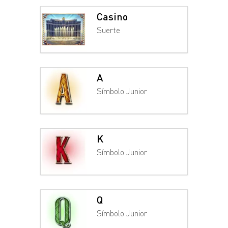
Casino
Suerte
A
Símbolo Junior
K
Símbolo Junior
Q
Símbolo Junior