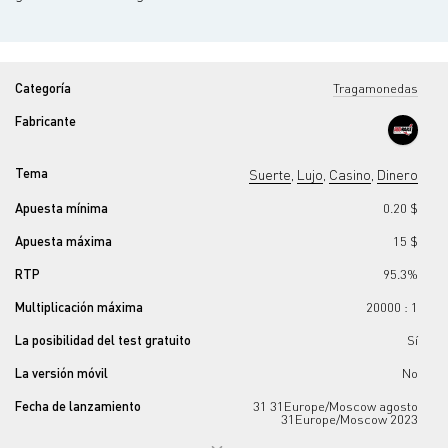
Categoría
Tragamonedas
Fabricante
Tema
Suerte
Lujo
Casino
Dinero
,
,
,
Apuesta mínima
0.20 $
Apuesta máxima
15 $
RTP
95.3%
Multiplicación máxima
20000 : 1
La posibilidad del test gratuito
Sí
La versión móvil
No
Fecha de lanzamiento
31 31Europe/Moscow agosto
31Europe/Moscow 2023