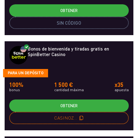
OBTENER
SIN CÓDIGO
Bonos de bienvenida y tiradas gratis en
SpinBetter Casino
PARA UN DEPÓSITO
100%
1 500 €
x35
bonus
cantidad máxima
apuesta
OBTENER
CASINOZRU