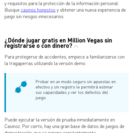
y requisitos para la protección de la información personal.
Busque
casinos honestos
y obtener una nueva experiencia de
juego sin riesgos innecesarios.
¿Dónde jugar gratis en Million Vegas sin
registrarse o con dinero?
Para protegerse de accidentes, empiece a familiarizarse con
la tragaperras utilizando la versión demo.
Probar en un modo seguro sin apuestas en
efectivo y sin registro le permitirá estimar
sus capacidades y ver los defectos del
juego.
Puede ejecutar la versión de prueba inmediatamente en
Casinoz. Por cierto, hay una gran base de datos de juegos de
demostración, que se repone constantemente.