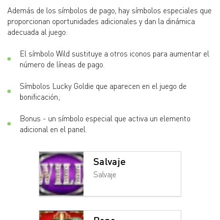
Además de los símbolos de pago, hay símbolos especiales que
proporcionan oportunidades adicionales y dan la dinámica
adecuada al juego:
El símbolo Wild sustituye a otros iconos para aumentar el
número de líneas de pago.
Símbolos Lucky Goldie que aparecen en el juego de
bonificación;
Bonus - un símbolo especial que activa un elemento
adicional en el panel.
Salvaje
Salvaje
Bono