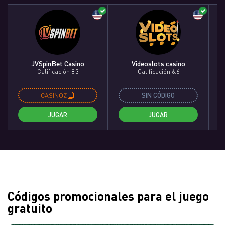
JVSpinBet Casino
Videoslots сasino
Calificación 8.3
Calificación 6.6
CASINOZ
SIN CÓDIGO
JUGAR
JUGAR
Códigos promocionales para el juego
gratuito