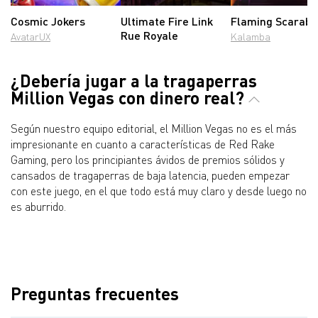
Cosmic Jokers
Ultimate Fire Link
Flaming Scarabs
Rue Royale
AvatarUX
Kalamba
¿Debería jugar a la tragaperras
Million Vegas con dinero real?
Según nuestro equipo editorial, el Million Vegas no es el más
impresionante en cuanto a características de Red Rake
Gaming, pero los principiantes ávidos de premios sólidos y
cansados de tragaperras de baja latencia, pueden empezar
con este juego, en el que todo está muy claro y desde luego no
es aburrido.
Preguntas frecuentes