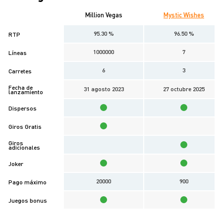
Million Vegas
Mystic Wishes
95.30 %
96.50 %
RTP
1000000
7
Líneas
6
3
Carretes
Fecha de
31 agosto 2023
27 octubre 2025
lanzamiento
Dispersos
Giros Gratis
Giros
adicionales
Joker
20000
900
Pago máximo
Juegos bonus