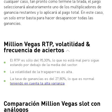
cualquier caso, tan pronto como termine la tirada, el juego
seleccionará aleatoriamente uno de los multiplicadores de
ganancia restantes y lo aplicará al pago total. En este caso,
un solo error basta para hacer desaparecer todas las
ganancias.
Million Vegas RTP, volatilidad &
frecuencia de aciertos
El RTP es sólo del 95,30%, lo que no está mal pero sigue
estando por debajo de la media del sector.
La volatilidad de la tragaperras es alta.
La tasa de ganancias es del 27,80%, lo que es normal
teniendo en cuenta la alta varianza
.
Comparación Million Vegas slot con
análogos