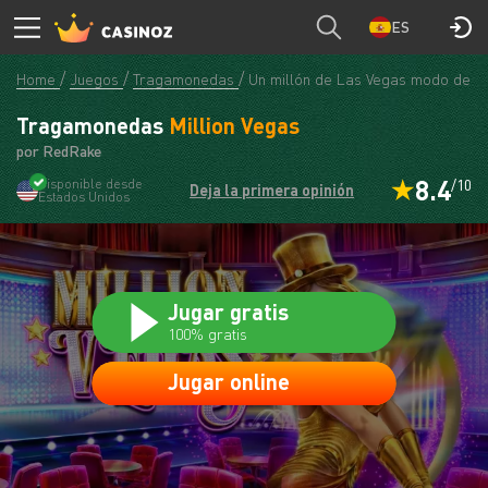
CASINOZ
JUGAR
ES
Home
Juegos
Tragamonedas
Un millón de Las Vegas modo dem
Tragamonedas
Million Vegas
por RedRake
8.4
Disponible desde
/10
Deja la primera opinión
Estados Unidos
Jugar gratis
100% gratis
Jugar online