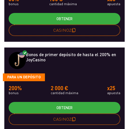
bonus
cantidad máxima
apuesta
OBTENER
CASINOZ
Bonos de primer depósito de hasta el 200% en
JoyCasino
PARA UN DEPÓSITO
200%
2 000 €
x25
bonus
cantidad máxima
apuesta
OBTENER
CASINOZ