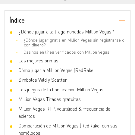
Jackpot progresivo
No
El numero de los tambores
6
Índice
El numero de las líneas
1000000
Jokers
¿Dónde jugar a la tragamonedas Million Vegas?
Sí
¿Dónde jugar gratis en Million Vegas sin registrarse o
Scatter
Sí
con dinero?
Los juegos de bonificación
Free Spins, Bonus Game, Multiplier,
Casinos en línea verificados con Million Vegas
Avalanche, Symbols collection
Las mejores primas
La volatilidad
High
Cómo jugar a Million Vegas (RedRake)
Slot 3D
No
Símbolos Wild y Scatter
Respins
No
Los juegos de la bonificación Million Vegas
Free spins
Sí
Million Vegas Tiradas gratuitas
Million Vegas RTP, volatilidad & frecuencia de
aciertos
Comparación de Million Vegas (RedRake) con sus
homólogos