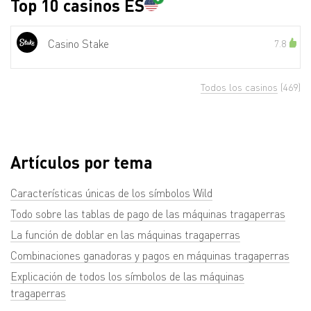
Top 10 casinos ES
Casino Stake
7.8
Todos los casinos
(469)
Artículos por tema
Características únicas de los símbolos Wild
Todo sobre las tablas de pago de las máquinas tragaperras
La función de doblar en las máquinas tragaperras
Combinaciones ganadoras y pagos en máquinas tragaperras
Explicación de todos los símbolos de las máquinas
tragaperras