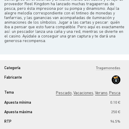
proveedor Reel Kingdom ha lanzado muchas tragaperras de
pesca, pero ésta impresiona por su pompa y dinamismo. Aquí la
alegre melodía correspondiente con el tintineo de monedas y
fanfarrias, y las ganancias van acompañadas de iluminación y
animaciones de los símbolos. Jugar a las cartas y pescar: quién
iba a pensar que esto fuera compatible. Pero aquí es exactamente
así: un pescador lanza una caña y una red, mientras se divierte en
el casino. Ayúdale a conseguir una gran captura y te dará una
generosa recompensa.
Categoría
Tragamonedas
Fabricante
Tema
Pescado
Vacaciones
Verano
Pesca
,
,
,
Apuesta mínima
0.10 €
Apuesta máxima
250 €
RTP
96.5%