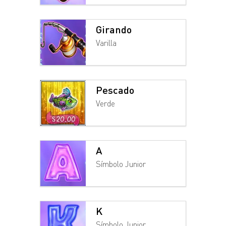
Girando
Varilla
Pescado
Verde
A
Símbolo Junior
K
Símbolo Junior