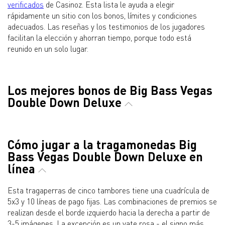
verificados
de Casinoz. Esta lista le ayuda a elegir
rápidamente un sitio con los bonos, límites y condiciones
adecuados. Las reseñas y los testimonios de los jugadores
facilitan la elección y ahorran tiempo, porque todo está
reunido en un solo lugar.
Los mejores bonos de Big Bass Vegas
Double Down Deluxe
Cómo jugar a la tragamonedas Big
Bass Vegas Double Down Deluxe en
línea
Esta tragaperras de cinco tambores tiene una cuadrícula de
5x3 y 10 líneas de pago fijas. Las combinaciones de premios se
realizan desde el borde izquierdo hacia la derecha a partir de
3-5 imágenes. La excepción es un yate rosa - el signo más