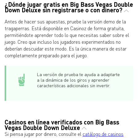
¿Dónde jugar gratis en Big Bass Vegas Double
Down Deluxe sin registrarse o con dinero?
Antes de hacer sus apuestas, pruebe la versión demo de la
tragaperras. Está disponible en Casinoz de forma gratuita,
permitiéndote aprender todo lo que necesitas saber sobre el
juego. Creo que incluso los jugadores experimentados no
deberían descuidar este modo. Es la única manera de estar
completamente preparado para el juego.
La versión de prueba te ayuda a adaptarte
a la dinámica de los giros y aprender
características adicionales sin invertir.
Casinos en línea verificados con Big Bass
Vegas Double Down Deluxe
Si piensa jugar por dinero, consulte el
catálogo de casinos