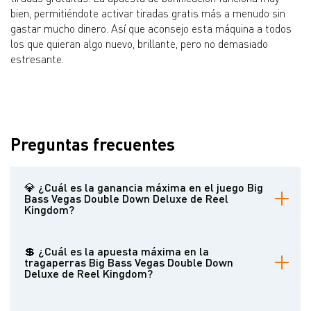
bien, permitiéndote activar tiradas gratis más a menudo sin
gastar mucho dinero. Así que aconsejo esta máquina a todos
los que quieran algo nuevo, brillante, pero no demasiado
estresante.
Preguntas frecuentes
💎 ¿Cuál es la ganancia máxima en el juego Big
Bass Vegas Double Down Deluxe de Reel
Kingdom?
х5000
💲 ¿Cuál es la apuesta máxima en la
tragaperras Big Bass Vegas Double Down
Deluxe de Reel Kingdom?
250