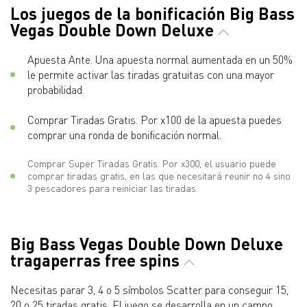
Los juegos de la bonificación Big Bass
Vegas Double Down Deluxe
Apuesta Ante. Una apuesta normal aumentada en un 50%
le permite activar las tiradas gratuitas con una mayor
probabilidad.
Comprar Tiradas Gratis. Por x100 de la apuesta puedes
comprar una ronda de bonificación normal.
Comprar Super Tiradas Gratis. Por x300, el usuario puede
comprar tiradas gratis, en las que necesitará reunir no 4 sino
3 pescadores para reiniciar las tiradas.
Big Bass Vegas Double Down Deluxe
tragaperras free spins
Necesitas parar 3, 4 o 5 símbolos Scatter para conseguir 15,
20 o 25 tiradas gratis. El juego se desarrolla en un campo