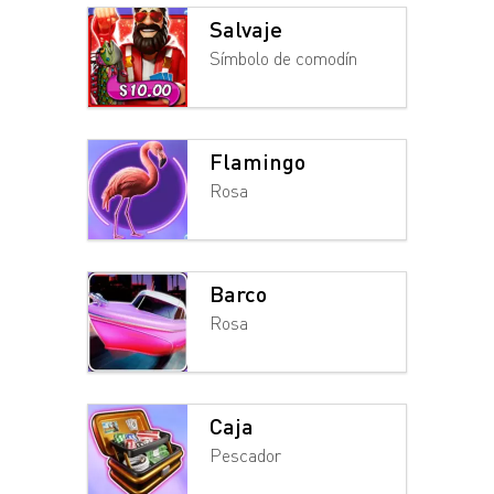
Salvaje
Símbolo de comodín
Flamingo
Rosa
Barco
Rosa
Caja
Pescador