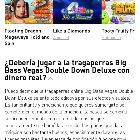
Floating Dragon
Like a Diamonds
Tooty Fruity Frui
Megaways Hold and
Amusnet
Habanero
Spin
¿Debería jugar a la tragaperras Big
Bass Vegas Double Down Deluxe con
dinero real?
Puedo decir que la tragaperras online Big Bass Vegas Double
Down Deluxe es ante todo adictiva por sus efectos visuales.
Es tan brillante y emocionante que quieres sumergirte por
completo en el mundo de la emoción. La pesca se combina
sorprendentemente con el tema del casino, que
honestamente me llamó la atención. Los pagos que da la
máquina son bastante buenos, especialmente durante las
tiradas gratuitas. La apuesta de bonificación funciona muy