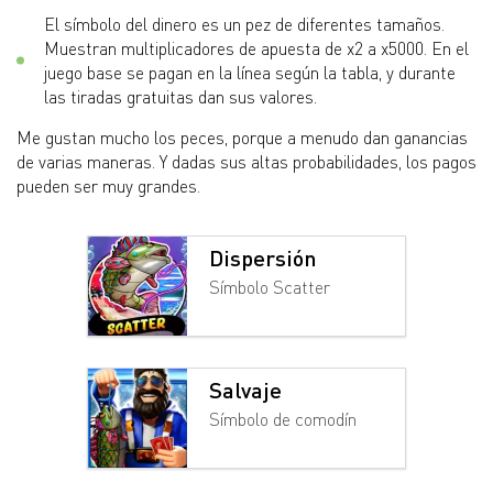
El símbolo del dinero es un pez de diferentes tamaños.
Muestran multiplicadores de apuesta de x2 a x5000. En el
juego base se pagan en la línea según la tabla, y durante
las tiradas gratuitas dan sus valores.
Me gustan mucho los peces, porque a menudo dan ganancias
de varias maneras. Y dadas sus altas probabilidades, los pagos
pueden ser muy grandes.
Dispersión
Símbolo Scatter
Salvaje
Símbolo de comodín