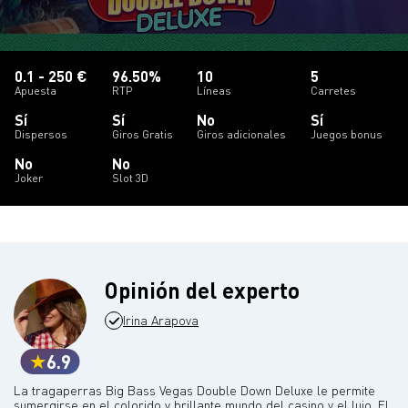
0.1 - 250 €
96.50%
10
5
Apuesta
RTP
Líneas
Carretes
Sí
Sí
No
Sí
Dispersos
Giros Gratis
Giros adicionales
Juegos bonus
No
No
Joker
Slot 3D
Opinión del experto
Irina Arapova
6.9
La tragaperras Big Bass Vegas Double Down Deluxe le permite
sumergirse en el colorido y brillante mundo del casino y el lujo. El