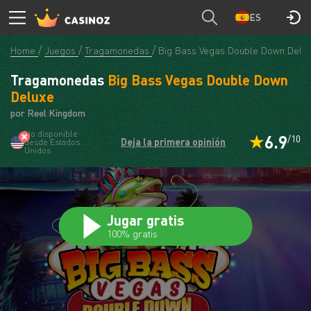
Big Bass Vegas Double Down Deluxe
JUGAR
ES
Home
Juegos
Tragamonedas
Big Bass Vegas Double Down Del
Tragamonedas
Big Bass Vegas Double Down
Deluxe
por Reel Kingdom
No disponible
6.9
/10
Deja la primera opinión
desde Estados
Unidos
Jugar gratis
100% gratis