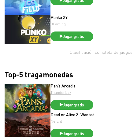
Jugar gratis
Plinko XY
BGaming
Jugar gratis
Clasificación completa de juegos
Top-5 tragamonedas
Pan’s Arcadia
Thunderkick
Jugar gratis
Dead or Alive 3: Wanted
NetEnt
Jugar gratis