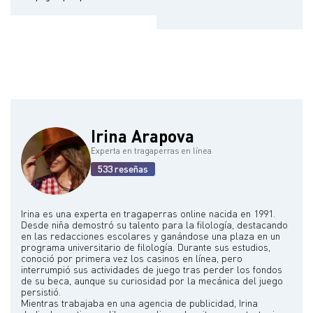
Irina Arapova
Experta en tragaperras en línea
533 reseñas
Irina es una experta en tragaperras online nacida en 1991.
Desde niña demostró su talento para la filología, destacando
en las redacciones escolares y ganándose una plaza en un
programa universitario de filología. Durante sus estudios,
conoció por primera vez los casinos en línea, pero
interrumpió sus actividades de juego tras perder los fondos
de su beca, aunque su curiosidad por la mecánica del juego
persistió.
Mientras trabajaba en una agencia de publicidad, Irina