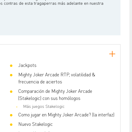
os contras de esta tragaperras más adelante en nuestra
Jackpots
Mighty Joker Arcade RTP, volatilidad &
frecuencia de aciertos
Comparación de Mighty Joker Arcade
(Stakelogic) con sus homólogos
Más juegos Stakelogic
Como jugar en Mighty Joker Arcade? (la interfaz)
Nuevo Stakelogic