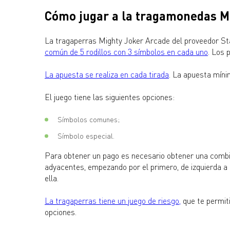
Cómo jugar a la tragamonedas M
La tragaperras Mighty Joker Arcade del proveedor St
común de 5 rodillos con 3 símbolos en cada uno
. Los 
La apuesta se realiza en cada tirada
. La apuesta míni
El juego tiene las siguientes opciones:
Símbolos comunes;
Símbolo especial.
Para obtener un pago es necesario obtener una combin
adyacentes, empezando por el primero, de izquierda a 
ella.
La tragaperras tiene un juego de riesgo,
que te permit
opciones.