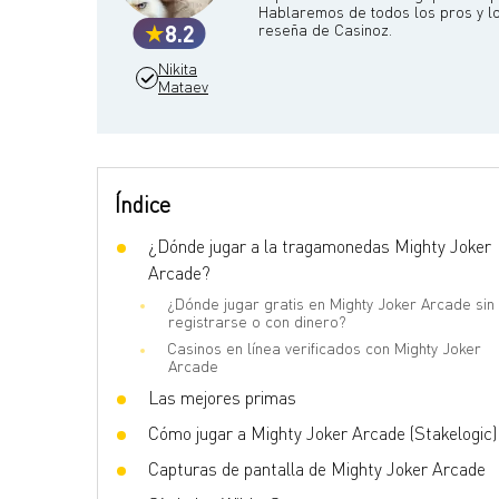
Hablaremos de todos los pros y l
8.2
reseña de Casinoz.
Nikita
Mataev
Índice
¿Dónde jugar a la tragamonedas Mighty Joker
Arcade?
¿Dónde jugar gratis en Mighty Joker Arcade sin
registrarse o con dinero?
Casinos en línea verificados con Mighty Joker
Arcade
Las mejores primas
Cómo jugar a Mighty Joker Arcade (Stakelogic)
Capturas de pantalla de Mighty Joker Arcade