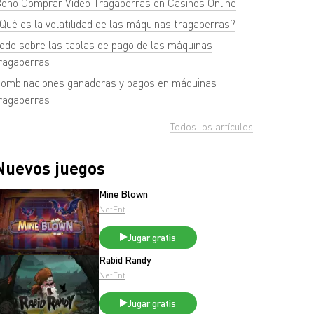
ono Comprar Video Tragaperras en Casinos Online
Qué es la volatilidad de las máquinas tragaperras?
odo sobre las tablas de pago de las máquinas
ragaperras
ombinaciones ganadoras y pagos en máquinas
ragaperras
Todos los artículos
Nuevos juegos
Mine Blown
NetEnt
Jugar gratis
Rabid Randy
NetEnt
Jugar gratis