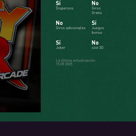
Sí
No
Dispersos
Giros
Gratis
No
Sí
Giros adicionales
Juegos
bonus
Sí
No
Joker
slot 3D
La última actualización
15.09.2025