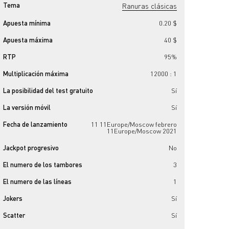
Tema
Ranuras clásicas
Apuesta mínima
0.20 $
Apuesta máxima
40 $
RTP
95%
Multiplicación máxima
12000 : 1
La posibilidad del test gratuito
Sí
La versión móvil
Sí
Fecha de lanzamiento
11 11Europe/Moscow febrero
11Europe/Moscow 2021
Jackpot progresivo
No
El numero de los tambores
3
El numero de las líneas
1
Jokers
Sí
Scatter
Sí