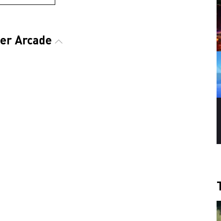
ker Arcade