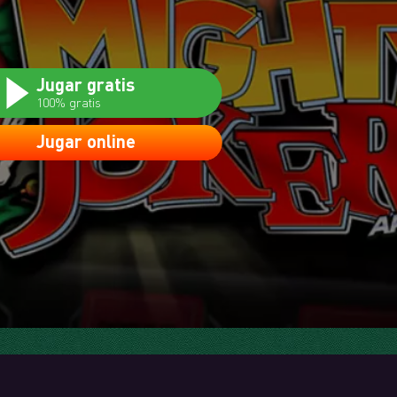
Jugar gratis
100% gratis
Jugar online