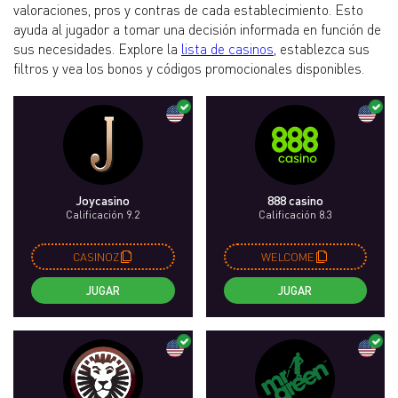
valoraciones, pros y contras de cada establecimiento. Esto
ayuda al jugador a tomar una decisión informada en función de
sus necesidades. Explore la
lista de casinos
, establezca sus
filtros y vea los bonos y códigos promocionales disponibles.
Joycasino
888 casino
Calificación 9.2
Calificación 8.3
CASINOZ
WELCOME
JUGAR
JUGAR