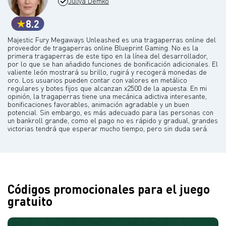
Juliya Demko
8.2
Majestic Fury Megaways Unleashed es una tragaperras online del
proveedor de tragaperras online Blueprint Gaming. No es la
primera tragaperras de este tipo en la línea del desarrollador,
por lo que se han añadido funciones de bonificación adicionales. El
valiente león mostrará su brillo, rugirá y recogerá monedas de
oro. Los usuarios pueden contar con valores en metálico
regulares y botes fijos que alcanzan x2500 de la apuesta. En mi
opinión, la tragaperras tiene una mecánica adictiva interesante,
bonificaciones favorables, animación agradable y un buen
potencial. Sin embargo, es más adecuado para las personas con
un bankroll grande, como el pago no es rápido y gradual, grandes
victorias tendrá que esperar mucho tiempo, pero sin duda será.
Códigos promocionales para el juego
gratuito