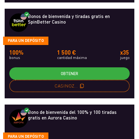
Bonos de bienvenida y tiradas gratis en
SpinBetter Casino
PARA UN DEPÓSITO
100%
1 500 €
x35
bonus
cantidad máxima
juego
OBTENER
CASINOZRU
Bono de bienvenida del 100% y 100 tiradas
gratis en Aurora Casino
PARA UN DEPÓSITO