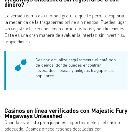
dinero?
La versión demo es un modo gratuito que te permite explorar
la mecánica de la tragaperras online sin riesgos. Puedes jugar
sin registrarte, reconociendo características y bonificaciones.
Esta es una gran manera de evaluar la interfaz, sin invertir su
propio dinero.
Casinoz actualiza regularmente el catálogo
de demos, donde puedes encontrar
novedades frescas y antiguas tragaperras
populares.
Casinos en línea verificados con Majestic Fury
Megaways Unleashed
Cuando esté listo para jugar, es importante elegir el casino
adecuado. Casinoz ofrece reseñas detalladas con