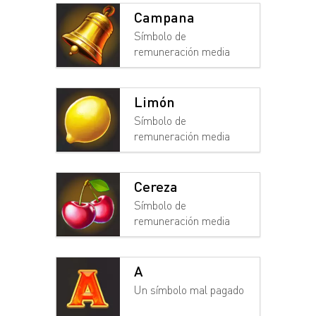
Campana
Símbolo de
remuneración media
Limón
Símbolo de
remuneración media
Cereza
Símbolo de
remuneración media
A
Un símbolo mal pagado