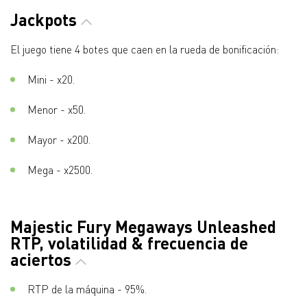
Jackpots
El juego tiene 4 botes que caen en la rueda de bonificación:
Mini - x20.
Menor - x50.
Mayor - x200.
Mega - x2500.
Majestic Fury Megaways Unleashed
RTP, volatilidad & frecuencia de
aciertos
RTP de la máquina - 95%.