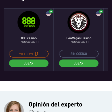
888 casino
LeoVegas Casino
Calificación 8.3
Calificación 7.8
WELCOME
SIN CÓDIGO
JUGAR
JUGAR
Opinión del experto