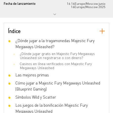
Fecha de lanzamiento
16 16Europe/Moscow junio
16Europe/Moscow 2025
Jackpot progresivo
Sí
El numero de los tambores
6
Índice
El numero de las líneas
15625
Jokers
¿Dónde jugar a la tragamonedas Majestic Fury
No
Megaways Unleashed?
Scatter
Sí
¿Dónde jugar gratis en Majestic Fury Megaways
Los juegos de bonificación
Bonus Game, Respin, Jackpots, Cash
Unleashed sin registrarse o con dinero?
Collector
Casinos en línea verificados con Majestic Fury
Megaways Unleashed
La volatilidad
Middle
Las mejores primas
Slot 3D
Sí
Cómo jugar a Majestic Fury Megaways Unleashed
Respins
Sí
(Blueprint Gaming)
Free spins
No
Símbolos Wild y Scatter
Los juegos de la bonificación Majestic Fury
Megaways Unleashed