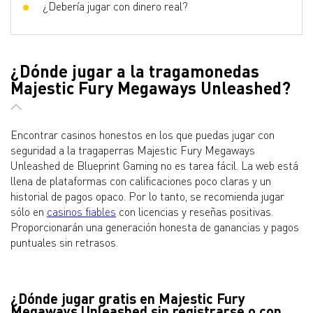
¿Debería jugar con dinero real?
¿Dónde jugar a la tragamonedas
Majestic Fury Megaways Unleashed?
Encontrar casinos honestos en los que puedas jugar con
seguridad a la tragaperras Majestic Fury Megaways
Unleashed de Blueprint Gaming no es tarea fácil. La web está
llena de plataformas con calificaciones poco claras y un
historial de pagos opaco. Por lo tanto, se recomienda jugar
sólo en
casinos fiables
con licencias y reseñas positivas.
Proporcionarán una generación honesta de ganancias y pagos
puntuales sin retrasos.
¿Dónde jugar gratis en Majestic Fury
Megaways Unleashed sin registrarse o con