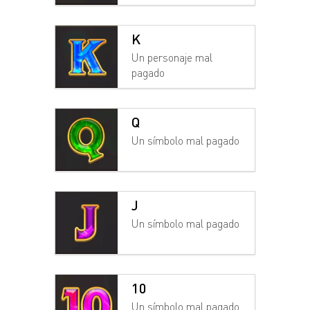
K
Un personaje mal
pagado
Q
Un símbolo mal pagado
J
Un símbolo mal pagado
10
Un símbolo mal pagado