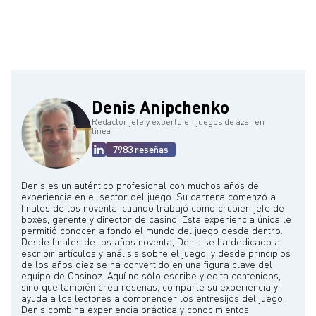
Denis Anipchenko
Redactor jefe y experto en juegos de azar en
línea
7983 reseñas
Denis es un auténtico profesional con muchos años de
experiencia en el sector del juego. Su carrera comenzó a
finales de los noventa, cuando trabajó como crupier, jefe de
boxes, gerente y director de casino. Esta experiencia única le
permitió conocer a fondo el mundo del juego desde dentro.
Desde finales de los años noventa, Denis se ha dedicado a
escribir artículos y análisis sobre el juego, y desde principios
de los años diez se ha convertido en una figura clave del
equipo de Casinoz. Aquí no sólo escribe y edita contenidos,
sino que también crea reseñas, comparte su experiencia y
ayuda a los lectores a comprender los entresijos del juego.
Denis combina experiencia práctica y conocimientos