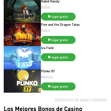
Rabid Randy
NetEnt
Jugar gratis
Finn and the Dragon Tales
NetEnt
Jugar gratis
Ice Field
Jugar gratis
Plinko XY
BGaming
Jugar gratis
Clasificación de juegos completos
Los Mejores Bonos de Casino