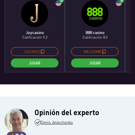
Joycasino
888 casino
Calificación 9.2
Calificación 8.3
CASINOZ
WELCOME
JUGAR
JUGAR
Opinión del experto
Denis Anipchenko