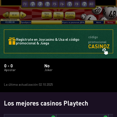
código
Regístrate en Joycasino & Usa el código
promocional
promocional & Juega
CASINOZ
0 - 0
No
Apostar
Joker
La última actualización 02.10.2025
Los mejores casinos Playtech