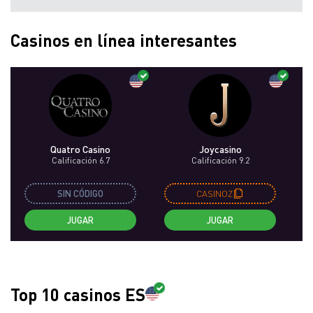
Casinos en línea interesantes
Quatro Casino
Joycasino
Bl
Calificación 6.7
Calificación 9.2
SIN CÓDIGO
CASINOZ
JUGAR
JUGAR
Top 10 casinos ES