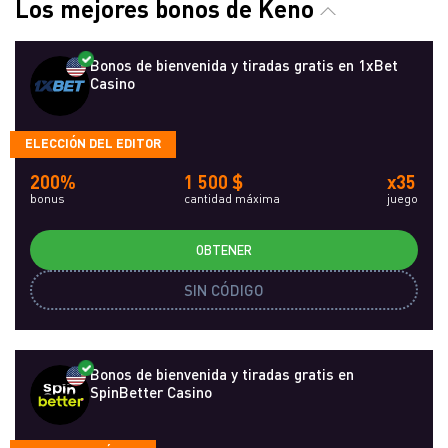
Los mejores bonos de Keno
Bonos de bienvenida y tiradas gratis en 1xBet
Casino
ELECCIÓN DEL EDITOR
200%
1 500 $
x35
bonus
cantidad máxima
juego
OBTENER
SIN CÓDIGO
Bonos de bienvenida y tiradas gratis en
SpinBetter Casino