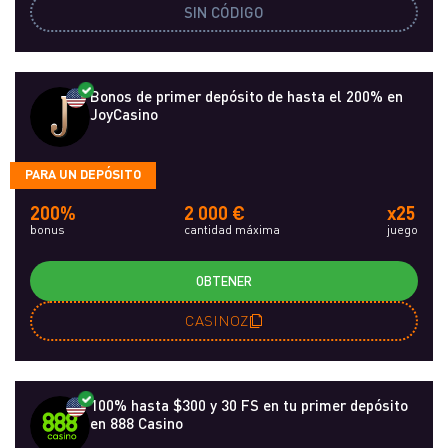
SIN CÓDIGO
Bonos de primer depósito de hasta el 200% en
JoyCasino
PARA UN DEPÓSITO
200%
2 000 €
x25
bonus
cantidad máxima
juego
OBTENER
CASINOZ
100% hasta $300 y 30 FS en tu primer depósito
en 888 Casino