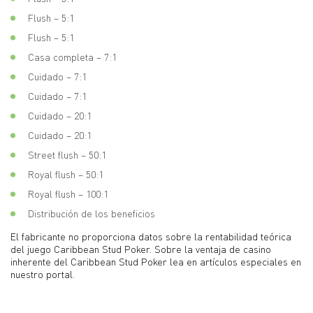
Flush – 5:1
Flush – 5:1
Casa completa – 7:1
Cuidado – 7:1
Cuidado – 7:1
Cuidado – 20:1
Cuidado – 20:1
Street flush – 50:1
Royal flush – 50:1
Royal flush – 100:1
Distribución de los beneficios
El fabricante no proporciona datos sobre la rentabilidad teórica
del juego Caribbean Stud Poker. Sobre la ventaja de casino
inherente del Caribbean Stud Poker lea en artículos especiales en
nuestro portal.