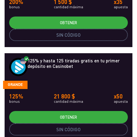
200%
1 500 $
x35
bonus
cantidad máxima
apuesta
OBTENER
SIN CÓDIGO
125% y hasta 125 tiradas gratis en tu primer
depósito en Casinobet
GRANDE
125%
21 800 $
x50
bonus
cantidad máxima
apuesta
OBTENER
SIN CÓDIGO