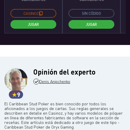
CASINOZ
SIN CÓDIGO
JUGAR
JUGAR
Opinión del experto
Denis Anipchenko
9
El Caribbean Stud Poker es bien conocido por todos los
aficionados a los juegos de cartas. Sus reglas generales se
describen en detalle en Casinoz, y hay varios modelos de póquer
en línea de diferentes fabricantes de software en la sección de
reseñas. Este artículo está dedicado a otro juego de este tipo -
Caribbean Stud Poker de Oryx Gaming.