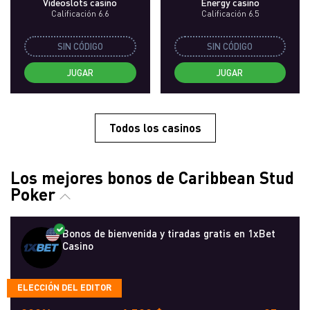
Videoslots сasino
Energy casino
Calificación 6.6
Calificación 6.5
SIN CÓDIGO
SIN CÓDIGO
JUGAR
JUGAR
Todos los casinos
Los mejores bonos de Caribbean Stud
Poker
Bonos de bienvenida y tiradas gratis en 1xBet
Casino
ELECCIÓN DEL EDITOR