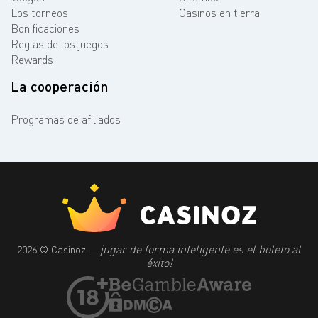
Los torneos
Casinos en tierra
Bonificaciones
Reglas de los juegos
Rewards
La cooperación
Programas de afiliados
jugar de forma inteligente es el boleto al
2026 © Casinoz —
éxito!