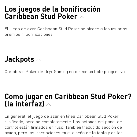
Los juegos de la bonificación
Caribbean Stud Poker
El juego de azar Caribbean Stud Poker no ofrece a los usuarios
premios ni bonificaciones.
Jackpots
Caribbean Poker de Oryx Gaming no ofrece un bote progresivo.
Como jugar en Caribbean Stud Poker?
(la interfaz)
En general, el juego de azar en línea Caribbean Stud Poker
rusificado, pero no completamente. Los botones del panel de
control están firmados en ruso. También traducido sección de
ayuda, pero las inscripciones en el diseño de la tabla y en las