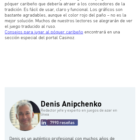
póquer caribeño que debería atraer a los conocedores de la
tradición. Es fácil de usar, claro y funcional. Los gráficos son
bastante agradables, aunque el color rojo del paño – no es la
mejor solución. Muchos de nuestros lectores se alegrarán de ver
el juego traducido al ruso.
Consejos para jugar al póquer caribeño
encontrará en una
sección especial del portal Casinoz.
Denis Anipchenko
Redactor jefe y experto en juegos de azar en
línea
7990 reseñas
Denis es un auténtico profesional con muchos años de