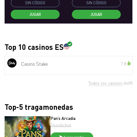
SIN CÓDIGO
SIN CÓDIGO
JUGAR
JUGAR
Top 10 casinos ES
Casino Stake
7.8
Todos los casinos
(469)
Top-5 tragamonedas
Pan’s Arcadia
Thunderkick