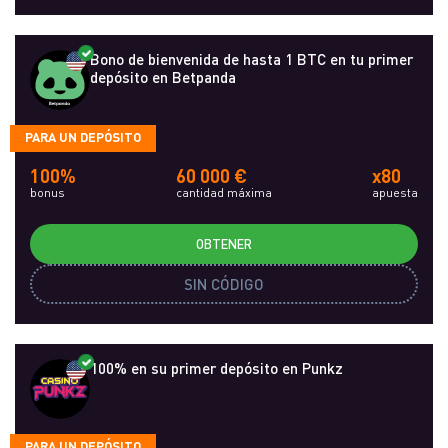
Bono de bienvenida de hasta 1 BTC en tu primer
depósito en Betpanda
PARA UN DEPÓSITO
100%
60 000 €
x80
bonus
cantidad máxima
apuesta
OBTENER
SIN CÓDIGO
100% en su primer depósito en Punkz
PARA UN DEPÓSITO