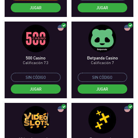
JUGAR
JUGAR
500 Casino
Betpanda Casino
Calificación 7.3
Calificación 7
SIN CÓDIGO
SIN CÓDIGO
JUGAR
JUGAR