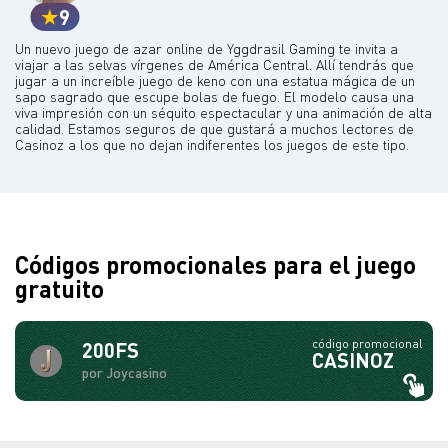
9
Un nuevo juego de azar online de Yggdrasil Gaming te invita a
viajar a las selvas vírgenes de América Central. Allí tendrás que
jugar a un increíble juego de keno con una estatua mágica de un
sapo sagrado que escupe bolas de fuego. El modelo causa una
viva impresión con un séquito espectacular y una animación de alta
calidad. Estamos seguros de que gustará a muchos lectores de
Casinoz a los que no dejan indiferentes los juegos de este tipo.
Códigos promocionales para el juego
gratuito
código promocional
200FS
CASINOZ
por Joycasino