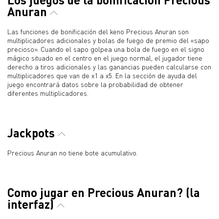
Anuran
Las funciones de bonificación del keno Precious Anuran son
multiplicadores adicionales y bolas de fuego de premio del «sapo
precioso». Cuando el sapo golpea una bola de fuego en el signo
mágico situado en el centro en el juego normal, el jugador tiene
derecho a tiros adicionales y las ganancias pueden calcularse con
multiplicadores que van de x1 a x5. En la sección de ayuda del
juego encontrará datos sobre la probabilidad de obtener
diferentes multiplicadores.
Jackpots
Precious Anuran no tiene bote acumulativo.
Como jugar en Precious Anuran? (la
interfaz)