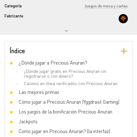
Categoría
Juegos de mesa y cartas
Fabricante
Índice
¿Dónde jugar a Precious Anuran?
¿Dónde jugar gratis en Precious Anuran sin
registrarse o con dinero?
Casinos en línea verificados con Precious Anuran
Las mejores primas
Cómo jugar a Precious Anuran (Yggdrasil Gaming)
Los juegos de la bonificación Precious Anuran
Jackpots
Como jugar en Precious Anuran? (la interfaz)