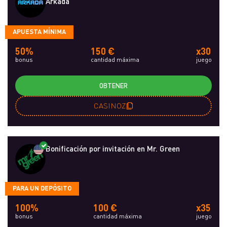
Arkada
APUESTA MÍNIMA
50%
150 €
x30
bonus
cantidad máxima
juego
OBTENER
CASINOZ
Bonificación por invitación en Mr. Green
PARA UN DEPÓSITO
100%
100 €
x35
bonus
cantidad máxima
juego