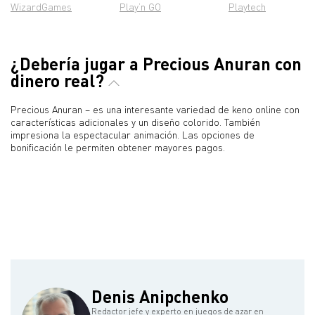
WizardGames
Play’n GO
Playtech
¿Debería jugar a Precious Anuran con
dinero real?
Precious Anuran – es una interesante variedad de keno online con
características adicionales y un diseño colorido. También
impresiona la espectacular animación. Las opciones de
bonificación le permiten obtener mayores pagos.
Denis Anipchenko
Redactor jefe y experto en juegos de azar en