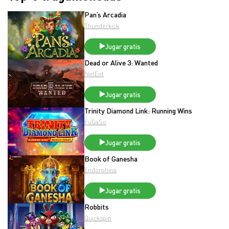
Pan’s Arcadia
Thunderkick
Jugar gratis
Dead or Alive 3: Wanted
NetEnt
Jugar gratis
Trinity Diamond Link: Running Wins
FuGaSo
Jugar gratis
Book of Ganesha
Endorphina
Jugar gratis
Robbits
Quickspin