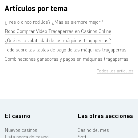
Artículos por tema
¿Tres o cinco rodillos? ¿Más es siempre mejor?
Bono Comprar Video Tragaperras en Casinos Online
¿Qué es la volatilidad de las máquinas tragaperras?
Todo sobre las tablas de pago de las máquinas tragaperras
Combinaciones ganadoras y pagos en máquinas tragaperras
Todos los artículos
El casino
Las otras secciones
Nuevos casinos
Casino del mes
Lista negra de casino
Soft