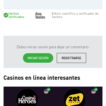
Hechos
Alex
Editor científico y verificador de
verificados
Vasilev
hechos
Debes iniciar sesión para dejar un comentario:
INICIAR SESIÓN
REGISTRARSE
Casinos en línea interesantes