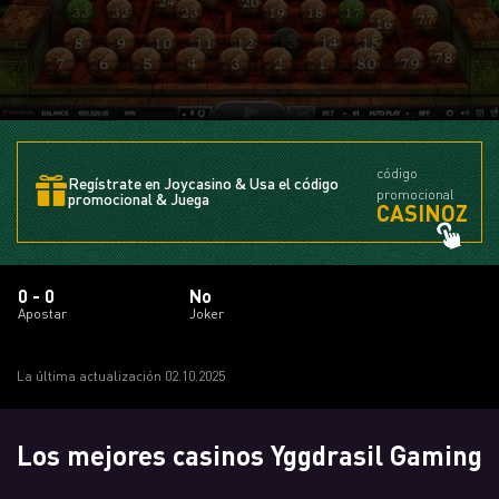
código
Regístrate en Joycasino & Usa el código
promocional
promocional & Juega
CASINOZ
0 - 0
No
Apostar
Joker
La última actualización 02.10.2025
Los mejores casinos Yggdrasil Gaming