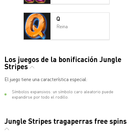
Q
Reina
Los juegos de la bonificación Jungle
Stripes
El juego tiene una característica especial:
Símbolos expansivos: un símbolo caro aleatorio puede
expandirse por todo el rodillo.
Jungle Stripes tragaperras free spins