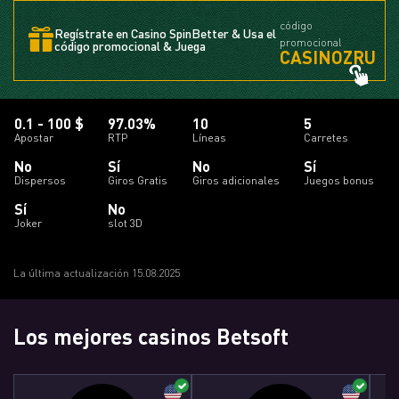
código
Regístrate en Casino SpinBetter & Usa el
promocional
código promocional & Juega
CASINOZRU
0.1 - 100 $
97.03%
10
5
Apostar
RTP
Líneas
Carretes
No
Sí
No
Sí
Dispersos
Giros Gratis
Giros adicionales
Juegos bonus
Sí
No
Joker
slot 3D
La última actualización 15.08.2025
Los mejores casinos Betsoft