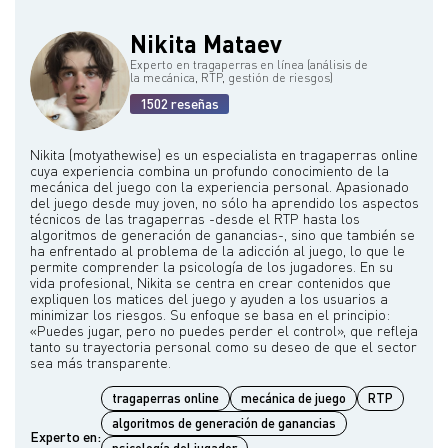
Nikita Mataev
Experto en tragaperras en línea (análisis de
la mecánica, RTP, gestión de riesgos)
1502 reseñas
Nikita (motyathewise) es un especialista en tragaperras online
cuya experiencia combina un profundo conocimiento de la
mecánica del juego con la experiencia personal. Apasionado
del juego desde muy joven, no sólo ha aprendido los aspectos
técnicos de las tragaperras -desde el RTP hasta los
algoritmos de generación de ganancias-, sino que también se
ha enfrentado al problema de la adicción al juego, lo que le
permite comprender la psicología de los jugadores. En su
vida profesional, Nikita se centra en crear contenidos que
expliquen los matices del juego y ayuden a los usuarios a
minimizar los riesgos. Su enfoque se basa en el principio:
«Puedes jugar, pero no puedes perder el control», que refleja
tanto su trayectoria personal como su deseo de que el sector
tragaperras online
mecánica de juego
RTP
algoritmos de generación de ganancias
Experto en: