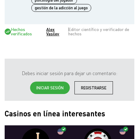
psicología del jugador
gestión de la adicción al juego
Hechos
Alex
Editor científico y verificador de
verificados
Vasilev
hechos
Debes iniciar sesión para dejar un comentario:
INICIAR SESIÓN
REGISTRARSE
Casinos en línea interesantes