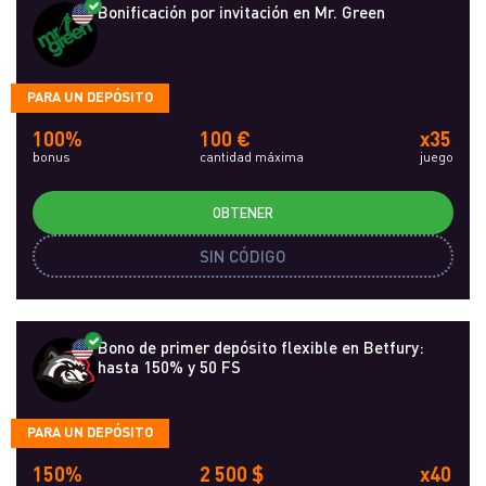
Bonificación por invitación en Mr. Green
PARA UN DEPÓSITO
100%
100 €
x35
bonus
cantidad máxima
juego
OBTENER
SIN CÓDIGO
Bono de primer depósito flexible en Betfury:
hasta 150% y 50 FS
PARA UN DEPÓSITO
150%
2 500 $
x40