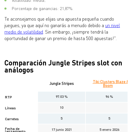
Volatilidad: media;
Porcentaje de ganancias: 21,87%.
Te aconsejamos que elijas una apuesta pequeña cuando
juegues, ya que aquí no ganarás a menudo debido a
un nivel
medio de volatilidad
. Sin embargo, ¡siempre tendrá la
oportunidad de ganar un premio de hasta 500 apuestas!".
Comparación Jungle Stripes slot con
análogos
Tiki Clusters Blaze &
Jungle Stripes
Boom
97.03 %
96 %
RTP
10
Líneas
5
5
Carretes
Fecha de
17 junio 2021
5 enero 2026
lanzamiento