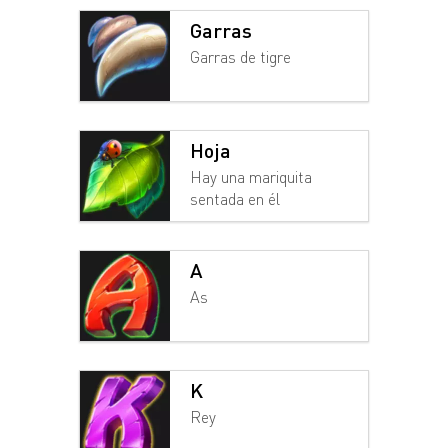
Garras
Garras de tigre
Hoja
Hay una mariquita
sentada en él
A
As
K
Rey