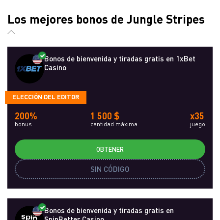
Los mejores bonos de Jungle Stripes
Bonos de bienvenida y tiradas gratis en 1xBet
Casino
ELECCIÓN DEL EDITOR
200%
1 500 $
x35
bonus
cantidad máxima
juego
OBTENER
SIN CÓDIGO
Bonos de bienvenida y tiradas gratis en
SpinBetter Casino