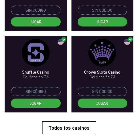
SIN CÓDIGO
SIN CÓDIGO
JUGAR
JUGAR
Shuffle Casino
Crown Slots Casino
Calificación 7.4
Calificación 7.3
SIN CÓDIGO
SIN CÓDIGO
JUGAR
JUGAR
Todos los casinos