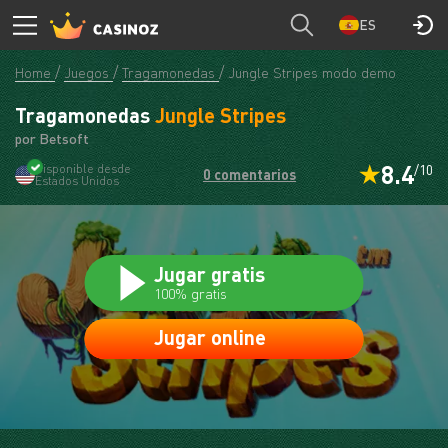
CASINOZRU
JUGAR
ES
Home
Juegos
Tragamonedas
Jungle Stripes modo demo
Tragamonedas
Jungle Stripes
por Betsoft
8.4
Disponible desde
/10
0 comentarios
Estados Unidos
Jugar gratis
100% gratis
Jugar online