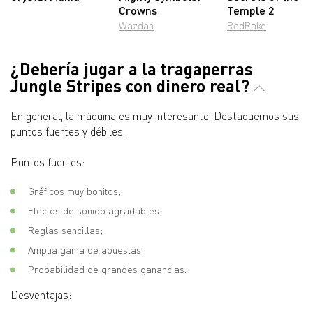
Crowns
Temple 2
Wazdan
RedRake
¿Debería jugar a la tragaperras
Jungle Stripes con dinero real?
En general, la máquina es muy interesante. Destaquemos sus
puntos fuertes y débiles.
Puntos fuertes:
Gráficos muy bonitos;
Efectos de sonido agradables;
Reglas sencillas;
Amplia gama de apuestas;
Probabilidad de grandes ganancias.
Desventajas: