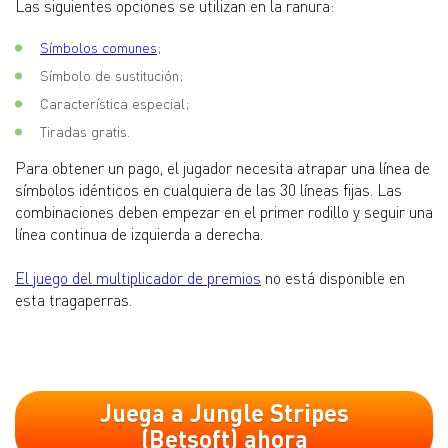
Las siguientes opciones se utilizan en la ranura:
Símbolos comunes
;
Símbolo de sustitución;
Característica especial;
Tiradas gratis.
Para obtener un pago, el jugador necesita atrapar una línea de
símbolos idénticos en cualquiera de las 30 líneas fijas. Las
combinaciones deben empezar en el primer rodillo y seguir una
línea continua de izquierda a derecha.
El juego del multiplicador de premios
no está disponible en
esta tragaperras.
Juega a Jungle Stripes
(Betsoft) ahora