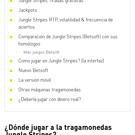
Jungle Stripes Tiradas gratuitas
Jackpots
Jungle Stripes RTP, volatilidad & frecuencia de
aciertos
Comparación de Jungle Stripes (Betsoft) con sus
homólogos
Más juegos Betsoft
Como jugar en Jungle Stripes? (la interfaz)
Nuevo Betsoft
La versión móvil
Otras máquinas tragamonedas
¿Debería jugar con dinero real?
¿Dónde jugar a la tragamonedas
Jungle Stripes?