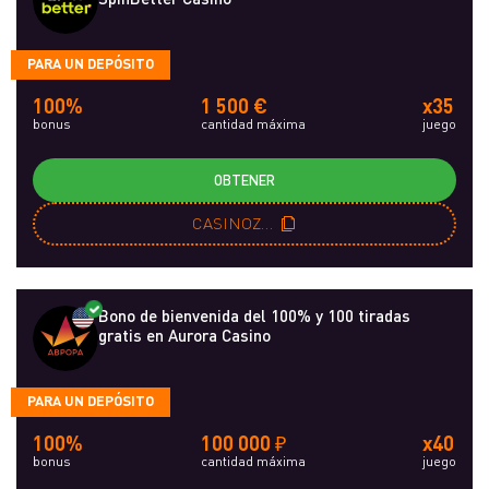
PARA UN DEPÓSITO
100%
1 500 €
x35
bonus
cantidad máxima
juego
OBTENER
CASINOZRU
Bono de bienvenida del 100% y 100 tiradas
gratis en Aurora Casino
PARA UN DEPÓSITO
100%
100 000 ₽
x40
bonus
cantidad máxima
juego