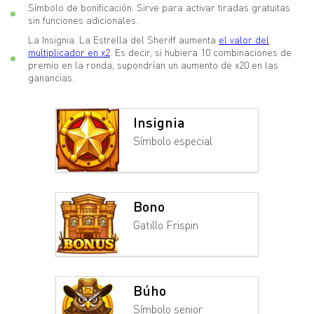
Símbolo de bonificación. Sirve para activar tiradas gratuitas
sin funciones adicionales.
La Insignia. La Estrella del Sheriff aumenta
el valor del
multiplicador en x2
. Es decir, si hubiera 10 combinaciones de
premio en la ronda, supondrían un aumento de x20 en las
ganancias.
Insignia
Símbolo especial
Bono
Gatillo Frispin
Búho
Símbolo senior