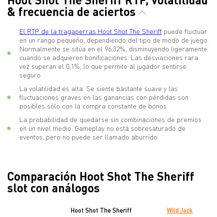
& frecuencia de aciertos
El RTP de la tragaperras Hoot Shot The Sheriff
puede fluctuar
en un rango pequeño, dependiendo del tipo de modo de juego.
Normalmente se sitúa en el 96,32%, disminuyendo ligeramente
cuando se adquieren bonificaciones. Las desviaciones rara
vez superan el 0,1%, lo que permite al jugador sentirse
seguro.
La volatilidad es alta. Se siente bastante suave y las
fluctuaciones graves en las ganancias con pérdidas son
posibles sólo con la compra constante de bonos.
La probabilidad de quedarse sin combinaciones de premios
en un nivel medio. Gameplay no está sobresaturado de
eventos, pero no puede ser llamado aburrido.
Comparación Hoot Shot The Sheriff
slot con análogos
Hoot Shot The Sheriff
Wild Jack