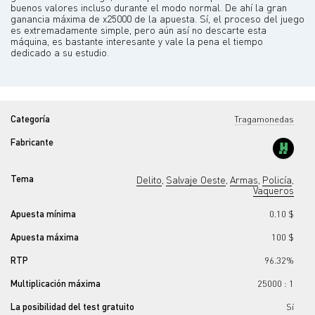
buenos valores incluso durante el modo normal. De ahí la gran
ganancia máxima de x25000 de la apuesta. Sí, el proceso del juego
es extremadamente simple, pero aún así no descarte esta
máquina, es bastante interesante y vale la pena el tiempo
dedicado a su estudio.
Categoría
Tragamonedas
Fabricante
Tema
Delito
Salvaje Oeste
Armas
Policía
,
,
,
,
Vaqueros
Apuesta mínima
0.10 $
Apuesta máxima
100 $
RTP
96.32%
Multiplicación máxima
25000 : 1
La posibilidad del test gratuito
Sí