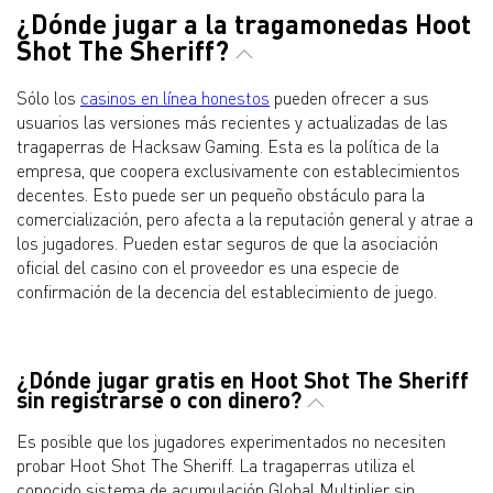
¿Dónde jugar a la tragamonedas Hoot
Shot The Sheriff?
Sólo los
casinos en línea honestos
pueden ofrecer a sus
usuarios las versiones más recientes y actualizadas de las
tragaperras de Hacksaw Gaming. Esta es la política de la
empresa, que coopera exclusivamente con establecimientos
decentes. Esto puede ser un pequeño obstáculo para la
comercialización, pero afecta a la reputación general y atrae a
los jugadores. Pueden estar seguros de que la asociación
oficial del casino con el proveedor es una especie de
confirmación de la decencia del establecimiento de juego.
¿Dónde jugar gratis en Hoot Shot The Sheriff
sin registrarse o con dinero?
Es posible que los jugadores experimentados no necesiten
probar Hoot Shot The Sheriff. La tragaperras utiliza el
conocido sistema de acumulación Global Multiplier sin