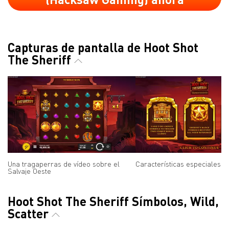
Capturas de pantalla de Hoot Shot
The Sheriff
Una tragaperras de vídeo sobre el
Características especiales
Salvaje Oeste
Hoot Shot The Sheriff Símbolos, Wild,
Scatter