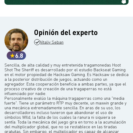
Opinión del experto
Vitaliy Seban
6.8
Sencilla, de alta calidad y muy entretenida tragamonedas Hoot
Shot The Sheriff es desarrollado por el estudio Backseat Gaming
en el motor propiedad de Hacksaw Gaming. Es Hacksaw se dedica
a la posterior distribución de juegos, actuando como un
agregador. Esta cooperación beneficia a ambas partes, ya que el
proceso creativo de creación de una tragaperras no está
influenciado por nadie.
Personalmente evalúo la máquina tragaperras como una "media
fuerte". Tiene un parámetro RTP muy decente, un maxwin grande y
una mecánica extremadamente sencilla. En aras de su uso, los
desarrolladores incluso tuvieron que abandonar el uso de
símbolos WIld, la falta de los cuales la ranura ni siquiera se
sentía. Toda la mecánica del juego gira en torno a la acumulación
del multiplicador global, que no se restablece en las tiradas
gratuitas. Sin embargo, el multiplicador es capaz de alcanzar