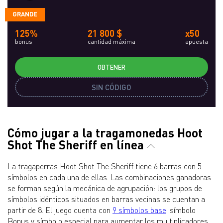
GRANDE
125%
21 800 $
x50
bonus
cantidad máxima
apuesta
OBTENER
SIN CÓDIGO
Cómo jugar a la tragamonedas Hoot
Shot The Sheriff en línea
La tragaperras Hoot Shot The Sheriff tiene 6 barras con 5
símbolos en cada una de ellas. Las combinaciones ganadoras
se forman según la mecánica de agrupación: los grupos de
símbolos idénticos situados en barras vecinas se cuentan a
partir de 8. El juego cuenta con
9 símbolos base
, símbolo
Bonus y símbolo especial para aumentar los multiplicadores.