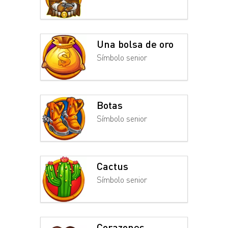
Una bolsa de oro
Símbolo senior
Botas
Símbolo senior
Cactus
Símbolo senior
Corazones