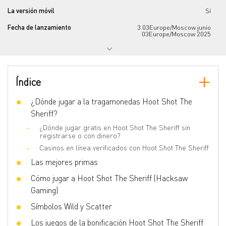
La versión móvil
Sí
Fecha de lanzamiento
3 03Europe/Moscow junio
03Europe/Moscow 2025
Jackpot progresivo
No
El numero de los tambores
6
Índice
Jokers
No
Scatter
¿Dónde jugar a la tragamonedas Hoot Shot The
Sí
Sheriff?
Los juegos de bonificación
Free Spins, Big Win, Win Multiplier,
Avalanche, Cascading Wins, Global
¿Dónde jugar gratis en Hoot Shot The Sheriff sin
Multiplier
registrarse o con dinero?
La volatilidad
High
Casinos en línea verificados con Hoot Shot The Sheriff
Las mejores primas
Slot 3D
No
Cómo jugar a Hoot Shot The Sheriff (Hacksaw
Respins
No
Gaming)
Free spins
Sí
Símbolos Wild y Scatter
Los juegos de la bonificación Hoot Shot The Sheriff