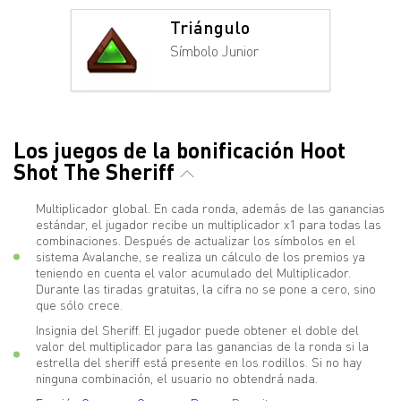
Triángulo
Símbolo Junior
Los juegos de la bonificación Hoot
Shot The Sheriff
Multiplicador global. En cada ronda, además de las ganancias
estándar, el jugador recibe un multiplicador x1 para todas las
combinaciones. Después de actualizar los símbolos en el
sistema Avalanche, se realiza un cálculo de los premios ya
teniendo en cuenta el valor acumulado del Multiplicador.
Durante las tiradas gratuitas, la cifra no se pone a cero, sino
que sólo crece.
Insignia del Sheriff. El jugador puede obtener el doble del
valor del multiplicador para las ganancias de la ronda si la
estrella del sheriff está presente en los rodillos. Si no hay
ninguna combinación, el usuario no obtendrá nada.