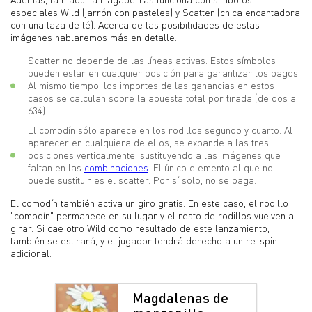
especiales Wild (jarrón con pasteles) y Scatter (chica encantadora
con una taza de té). Acerca de las posibilidades de estas
imágenes hablaremos más en detalle.
Scatter no depende de las líneas activas. Estos símbolos
pueden estar en cualquier posición para garantizar los pagos.
Al mismo tiempo, los importes de las ganancias en estos
casos se calculan sobre la apuesta total por tirada (de dos a
634).
El comodín sólo aparece en los rodillos segundo y cuarto. Al
aparecer en cualquiera de ellos, se expande a las tres
posiciones verticalmente, sustituyendo a las imágenes que
faltan en las
combinaciones
. El único elemento al que no
puede sustituir es el scatter. Por sí solo, no se paga.
El comodín también activa un giro gratis. En este caso, el rodillo
"comodín" permanece en su lugar y el resto de rodillos vuelven a
girar. Si cae otro Wild como resultado de este lanzamiento,
también se estirará, y el jugador tendrá derecho a un re-spin
adicional.
Magdalenas de