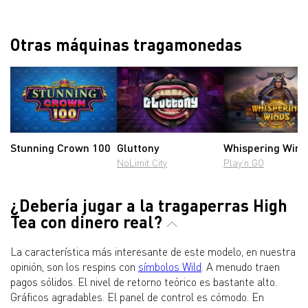
Otras máquinas tragamonedas
Stunning Crown 100
Gluttony
Whispering Wind
NoLimit City
Play’n GO
¿Debería jugar a la tragaperras High
Tea con dinero real?
La característica más interesante de este modelo, en nuestra
opinión, son los respins con
símbolos Wild
. A menudo traen
pagos sólidos. El nivel de retorno teórico es bastante alto.
Gráficos agradables. El panel de control es cómodo. En