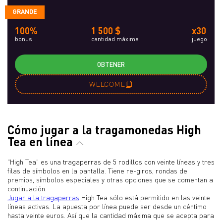
GRANDE
100%
1 500 $
x30
bonus
cantidad máxima
juego
OBTENER
WELCOME
Cómo jugar a la tragamonedas High
Tea en línea
"High Tea" es una tragaperras de 5 rodillos con veinte líneas y tres
filas de símbolos en la pantalla. Tiene re-giros, rondas de
premios, símbolos especiales y otras opciones que se comentan a
continuación.
Jugar a la tragaperras
High Tea sólo está permitido en las veinte
líneas activas. La apuesta por línea puede ser desde un céntimo
hasta veinte euros. Así que la cantidad máxima que se acepta para