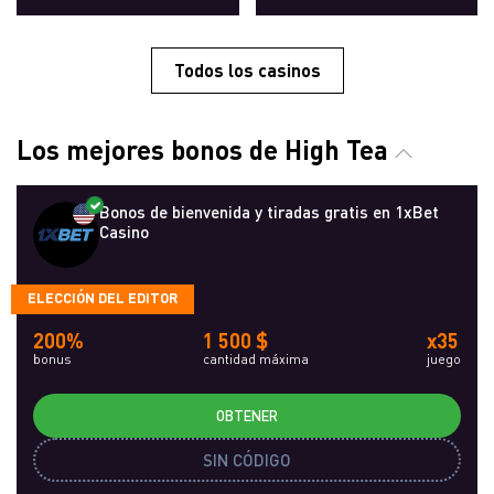
Todos los casinos
Los mejores bonos de High Tea
Bonos de bienvenida y tiradas gratis en 1xBet
Casino
ELECCIÓN DEL EDITOR
200%
1 500 $
x35
bonus
cantidad máxima
juego
OBTENER
SIN CÓDIGO