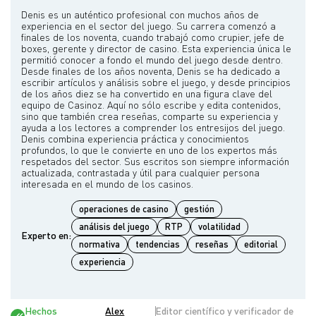
Denis es un auténtico profesional con muchos años de
experiencia en el sector del juego. Su carrera comenzó a
finales de los noventa, cuando trabajó como crupier, jefe de
boxes, gerente y director de casino. Esta experiencia única le
permitió conocer a fondo el mundo del juego desde dentro.
Desde finales de los años noventa, Denis se ha dedicado a
escribir artículos y análisis sobre el juego, y desde principios
de los años diez se ha convertido en una figura clave del
equipo de Casinoz. Aquí no sólo escribe y edita contenidos,
sino que también crea reseñas, comparte su experiencia y
ayuda a los lectores a comprender los entresijos del juego.
Denis combina experiencia práctica y conocimientos
profundos, lo que le convierte en uno de los expertos más
respetados del sector. Sus escritos son siempre información
actualizada, contrastada y útil para cualquier persona
operaciones de casino
gestión
análisis del juego
RTP
volatilidad
Experto en:
normativa
tendencias
reseñas
editorial
experiencia
Hechos
Alex
Editor científico y verificador de