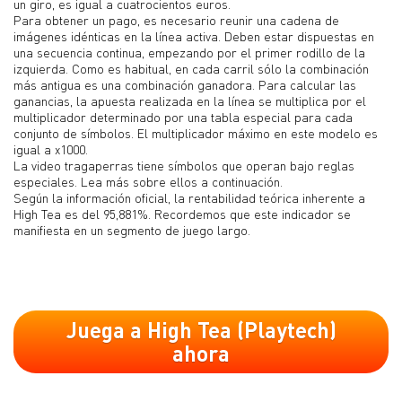
un giro, es igual a cuatrocientos euros.
Para obtener un pago, es necesario reunir una cadena de
imágenes idénticas en la línea activa. Deben estar dispuestas en
una secuencia continua, empezando por el primer rodillo de la
izquierda. Como es habitual, en cada carril sólo la combinación
más antigua es una combinación ganadora. Para calcular las
ganancias, la apuesta realizada en la línea se multiplica por el
multiplicador determinado por una tabla especial para cada
conjunto de símbolos. El multiplicador máximo en este modelo es
igual a x1000.
La video tragaperras tiene símbolos que operan bajo reglas
especiales. Lea más sobre ellos a continuación.
Según la información oficial, la rentabilidad teórica inherente a
High Tea es del 95,881%. Recordemos que este indicador se
manifiesta en un segmento de juego largo.
Juega a High Tea (Playtech)
ahora