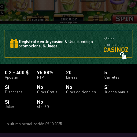
código
Regístrate en Joycasino & Usa el código
promocional
promocional & Juega
CASINOZ
0.2 - 400 $
95.88%
20
5
Apostar
RTP
Líneas
Carretes
Sí
No
No
Sí
Dispersos
Giros Gratis
Giros adicionales
Juegos bonus
Sí
No
Joker
slot 3D
La última actualización 09.10.2025