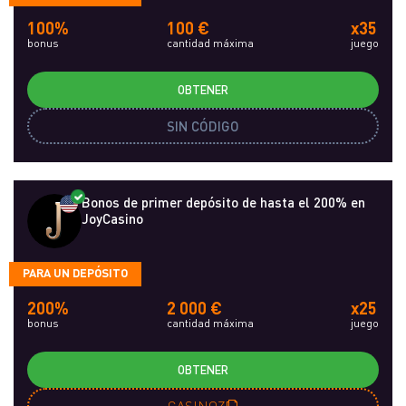
100%
100 €
x35
bonus
cantidad máxima
juego
OBTENER
SIN CÓDIGO
Bonos de primer depósito de hasta el 200% en
JoyCasino
PARA UN DEPÓSITO
200%
2 000 €
x25
bonus
cantidad máxima
juego
OBTENER
CASINOZ