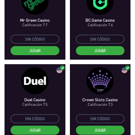
Mr Green Casino
BC.Game Casino
Calificación 7.7
Calificación 7.6
SIN CÓDIGO
SIN CÓDIGO
JUGAR
JUGAR
Duel Casino
Crown Slots Casino
Calificación 7.5
Calificación 7.3
SIN CÓDIGO
SIN CÓDIGO
JUGAR
JUGAR