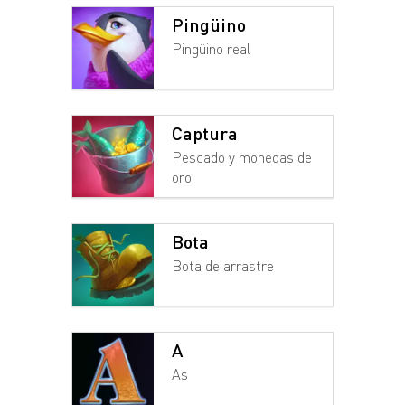
Pingüino
Pingüino real
Captura
Pescado y monedas de
oro
Bota
Bota de arrastre
A
As