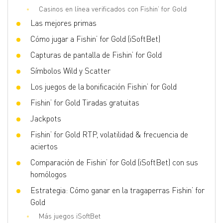
Los juegos de bonificación
Pick an item, Free Spins, Symbols
Casinos en línea verificados con Fishin’ for Gold
collection, Additional Free Spins, RTP
range, Scatter symbols, Pick Objects, Wild
Las mejores primas
La volatilidad
High
Cómo jugar a Fishin’ for Gold (iSoftBet)
Slot 3D
No
Capturas de pantalla de Fishin’ for Gold
Respins
No
Símbolos Wild y Scatter
Los multiplicadores adicionales
Los juegos de la bonificación Fishin’ for Gold
5
Fishin’ for Gold Tiradas gratuitas
Free spins
Sí
Jackpots
Fishin’ for Gold RTP, volatilidad & frecuencia de
aciertos
Comparación de Fishin’ for Gold (iSoftBet) con sus
homólogos
Estrategia: Cómo ganar en la tragaperras Fishin’ for
Gold
Más juegos iSoftBet