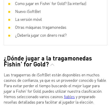
Como jugar en Fishin’ for Gold? (la interfaz)
Nuevo iSoftBet
La versión móvil
Otras máquinas tragamonedas
¿Debería jugar con dinero real?
¿Dónde jugar a la tragamonedas
Fishin’ for Gold?
Las tragaperras de iSoftBet están disponibles en muchos
casinos de confianza, ya que es un proveedor conocido y fiable.
Para evitar perder el tiempo buscando el mejor lugar para
jugar a Fishin' for Gold, puedes utilizar nuestra clasificación.
Hemos seleccionado varios casinos
fiables
y preparado
reseñas detalladas para facilitar al jugador la elección.