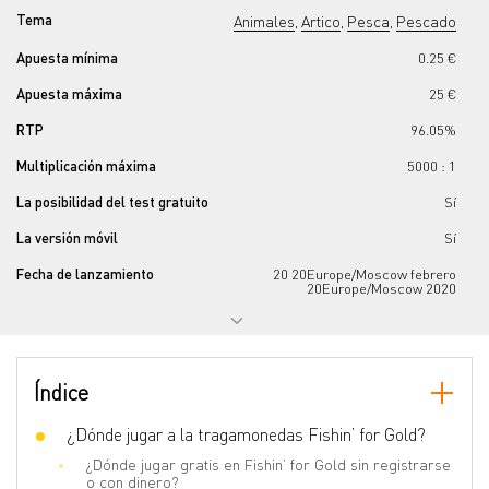
Tema
Animales
Artico
Pesca
Pescado
,
,
,
Apuesta mínima
0.25 €
Apuesta máxima
25 €
RTP
96.05%
Multiplicación máxima
5000 : 1
La posibilidad del test gratuito
Sí
La versión móvil
Sí
Fecha de lanzamiento
20 20Europe/Moscow febrero
20Europe/Moscow 2020
Jackpot progresivo
No
El numero de los tambores
5
Índice
El numero de las líneas
25
Jokers
¿Dónde jugar a la tragamonedas Fishin’ for Gold?
Sí
¿Dónde jugar gratis en Fishin’ for Gold sin registrarse
Scatter
Sí
o con dinero?