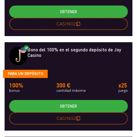
OBTENER
CASINOZ
Bono del 100% en el segundo depósito de Joy
Casino
PARA UN DEPÓSITO
100%
300 €
x25
bonus
cantidad máxima
juego
OBTENER
CASINOZ