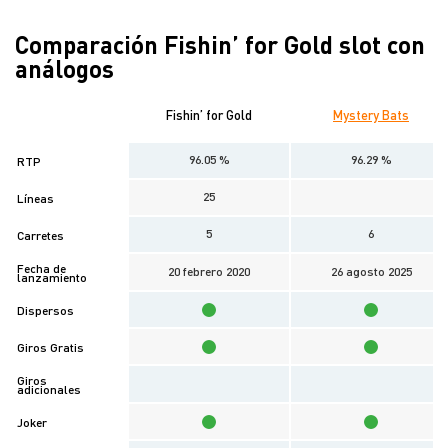
Comparación Fishin’ for Gold slot con
análogos
Fishin’ for Gold
Mystery Bats
96.05 %
96.29 %
RTP
25
Líneas
5
6
Carretes
Fecha de
20 febrero 2020
26 agosto 2025
lanzamiento
Dispersos
Giros Gratis
Giros
adicionales
Joker