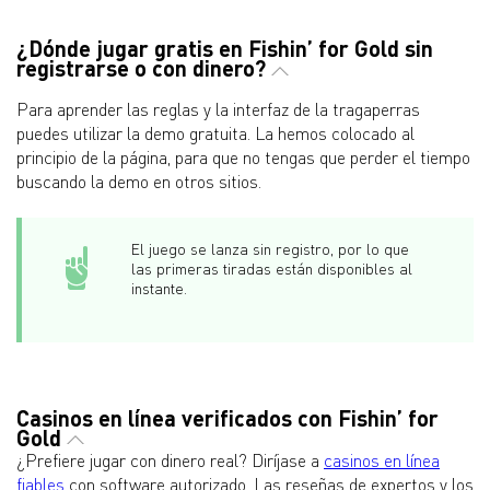
¿Dónde jugar gratis en Fishin’ for Gold sin
registrarse o con dinero?
Para aprender las reglas y la interfaz de la tragaperras
puedes utilizar la demo gratuita. La hemos colocado al
principio de la página, para que no tengas que perder el tiempo
buscando la demo en otros sitios.
El juego se lanza sin registro, por lo que
las primeras tiradas están disponibles al
instante.
Casinos en línea verificados con Fishin’ for
Gold
¿Prefiere jugar con dinero real? Diríjase a
casinos en línea
fiables
con software autorizado. Las reseñas de expertos y los