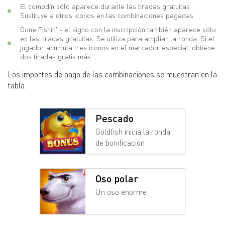
El comodín sólo aparece durante las tiradas gratuitas.
Sustituye a otros iconos en las combinaciones pagadas.
Gone Fishin' - el signo con la inscripción también aparece sólo
en las tiradas gratuitas. Se utiliza para ampliar la ronda. Si el
jugador acumula tres iconos en el marcador especial, obtiene
dos tiradas gratis más.
Los importes de pago de las combinaciones se muestran en la
tabla.
Pescado
Goldfish inicia la ronda
de bonificación
Oso polar
Un oso enorme