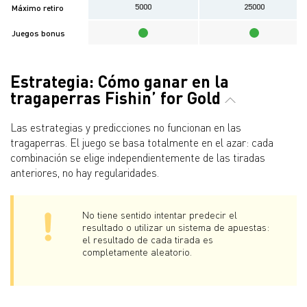
5000
25000
Máximo retiro
Juegos bonus
Estrategia: Cómo ganar en la
tragaperras Fishin’ for Gold
Las estrategias y predicciones no funcionan en las
tragaperras. El juego se basa totalmente en el azar: cada
combinación se elige independientemente de las tiradas
anteriores, no hay regularidades.
No tiene sentido intentar predecir el
resultado o utilizar un sistema de apuestas:
el resultado de cada tirada es
completamente aleatorio.