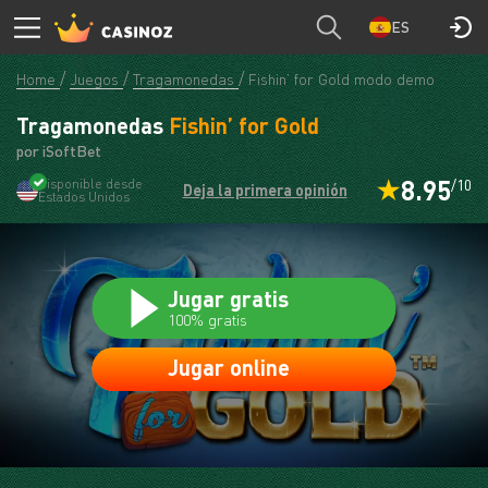
CASINOZ
JUGAR
ES
Home
Juegos
Tragamonedas
Fishin’ for Gold modo demo
Tragamonedas
Fishin’ for Gold
por iSoftBet
8.95
Disponible desde
/10
Deja la primera opinión
Estados Unidos
Jugar gratis
100% gratis
Jugar online