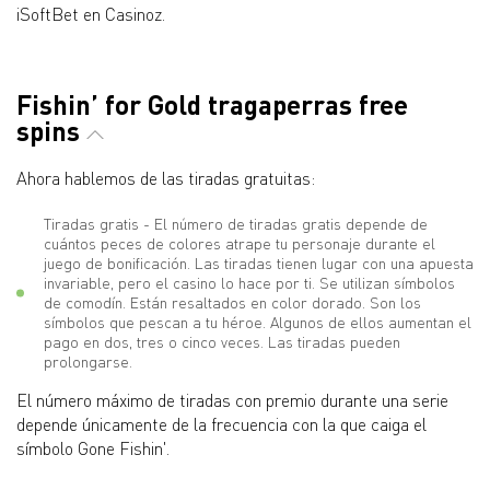
iSoftBet en Casinoz.
Fishin’ for Gold tragaperras free
spins
Ahora hablemos de las tiradas gratuitas:
Tiradas gratis - El número de tiradas gratis depende de
cuántos peces de colores atrape tu personaje durante el
juego de bonificación. Las tiradas tienen lugar con una apuesta
invariable, pero el casino lo hace por ti. Se utilizan símbolos
de comodín. Están resaltados en color dorado. Son los
símbolos que pescan a tu héroe. Algunos de ellos aumentan el
pago en dos, tres o cinco veces. Las tiradas pueden
prolongarse.
El número máximo de tiradas con premio durante una serie
depende únicamente de la frecuencia con la que caiga el
símbolo Gone Fishin'.