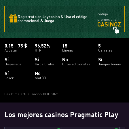
código
Regístrate en Joycasino & Usa el código
promocional
promocional & Juega
CASINOZ
0.15 - 75 $
96.52%
15
5
Apostar
RTP
Líneas
Carretes
Sí
Sí
No
Sí
Dispersos
Giros Gratis
Giros adicionales
Juegos bonus
Sí
No
Joker
slot 3D
La última actualización 13.03.2025
Los mejores casinos Pragmatic Play