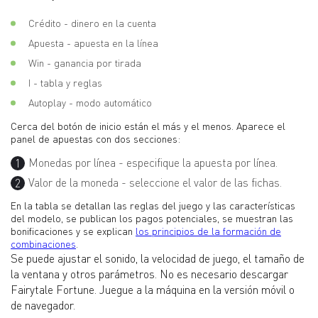
Crédito - dinero en la cuenta
Apuesta - apuesta en la línea
Win - ganancia por tirada
I - tabla y reglas
Autoplay - modo automático
Cerca del botón de inicio están el más y el menos. Aparece el
panel de apuestas con dos secciones:
Monedas por línea - especifique la apuesta por línea.
Valor de la moneda - seleccione el valor de las fichas.
En la tabla se detallan las reglas del juego y las características
del modelo, se publican los pagos potenciales, se muestran las
bonificaciones y se explican
los principios de la formación de
combinaciones
.
Se puede ajustar el sonido, la velocidad de juego, el tamaño de
la ventana y otros parámetros. No es necesario descargar
Fairytale Fortune. Juegue a la máquina en la versión móvil o
de navegador.