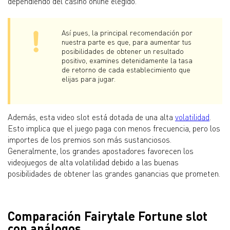
dependiendo del casino online elegido.
Así pues, la principal recomendación por
nuestra parte es que, para aumentar tus
posibilidades de obtener un resultado
positivo, examines detenidamente la tasa
de retorno de cada establecimiento que
elijas para jugar.
Además, esta video slot está dotada de una alta
volatilidad
.
Esto implica que el juego paga con menos frecuencia, pero los
importes de los premios son más sustanciosos.
Generalmente, los grandes apostadores favorecen los
videojuegos de alta volatilidad debido a las buenas
posibilidades de obtener las grandes ganancias que prometen.
Comparación Fairytale Fortune slot
con análogos