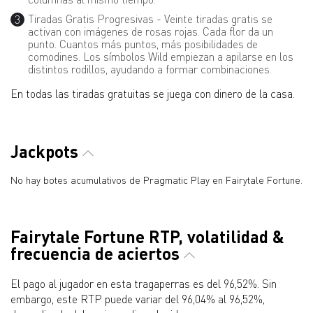
Tiradas Gratis Progresivas - Veinte tiradas gratis se
activan con imágenes de rosas rojas. Cada flor da un
punto. Cuantos más puntos, más posibilidades de
comodines. Los símbolos Wild empiezan a apilarse en los
distintos rodillos, ayudando a formar combinaciones.
En todas las tiradas gratuitas se juega con dinero de la casa.
Jackpots
No hay botes acumulativos de Pragmatic Play en Fairytale Fortune.
Fairytale Fortune RTP, volatilidad &
frecuencia de aciertos
El pago al jugador en esta tragaperras es del 96,52%. Sin
embargo, este RTP puede variar del 96,04% al 96,52%,