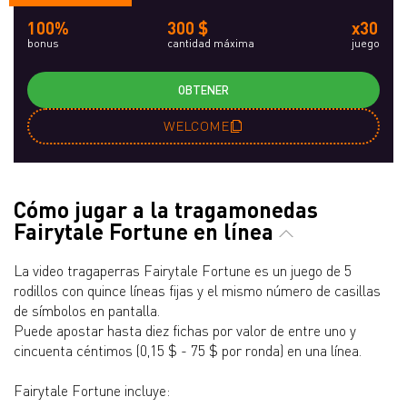
100%
300 $
x30
bonus
cantidad máxima
juego
OBTENER
WELCOME
Cómo jugar a la tragamonedas
Fairytale Fortune en línea
La video tragaperras Fairytale Fortune es un juego de 5
rodillos con quince líneas fijas y el mismo número de casillas
de símbolos en pantalla.
Puede apostar hasta diez fichas por valor de entre uno y
cincuenta céntimos (0,15 $ - 75 $ por ronda) en una línea.
Fairytale Fortune incluye: