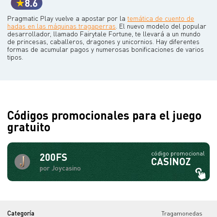
8.6
Pragmatic Play vuelve a apostar por la
temática de cuento de
hadas en las máquinas tragaperras
. El nuevo modelo del popular
desarrollador, llamado Fairytale Fortune, te llevará a un mundo
de princesas, caballeros, dragones y unicornios. Hay diferentes
formas de acumular pagos y numerosas bonificaciones de varios
tipos.
Códigos promocionales para el juego
gratuito
código promocional
200FS
CASINOZ
por Joycasino
Categoría
Tragamonedas