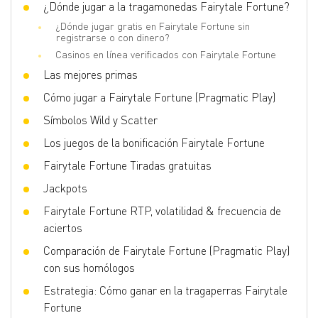
Jokers
¿Dónde jugar a la tragamonedas Fairytale Fortune?
Sí
¿Dónde jugar gratis en Fairytale Fortune sin
Scatter
Sí
registrarse o con dinero?
Los juegos de bonificación
Wheel of fortune, Feature Gamble, Super
Casinos en línea verificados con Fairytale Fortune
Wilds Free Spins, Progressive Free Spins,
Raining Wilds Free Spins
Las mejores primas
La volatilidad
High
Cómo jugar a Fairytale Fortune (Pragmatic Play)
Slot 3D
No
Símbolos Wild y Scatter
Respins
No
Los juegos de la bonificación Fairytale Fortune
Free spins
Fairytale Fortune Tiradas gratuitas
Sí
Jackpots
Fairytale Fortune RTP, volatilidad & frecuencia de
aciertos
Comparación de Fairytale Fortune (Pragmatic Play)
con sus homólogos
Estrategia: Cómo ganar en la tragaperras Fairytale
Fortune