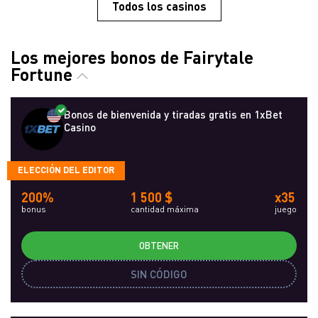
Todos los casinos
Los mejores bonos de Fairytale
Fortune
Bonos de bienvenida y tiradas gratis en 1xBet
Casino
ELECCIÓN DEL EDITOR
200%
1 500 $
x35
bonus
cantidad máxima
juego
OBTENER
SIN CÓDIGO