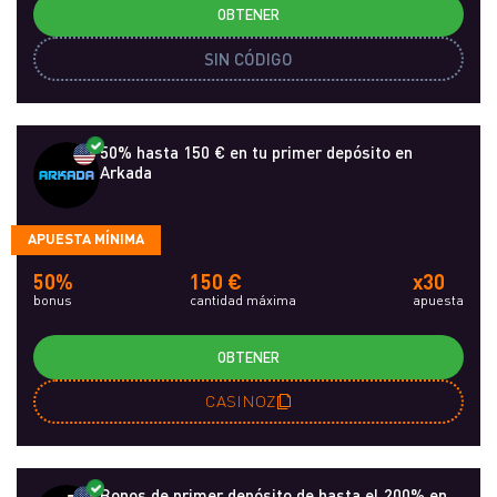
OBTENER
SIN CÓDIGO
50% hasta 150 € en tu primer depósito en
Arkada
APUESTA MÍNIMA
50%
150 €
x30
bonus
cantidad máxima
apuesta
OBTENER
CASINOZ
Bonos de primer depósito de hasta el 200% en