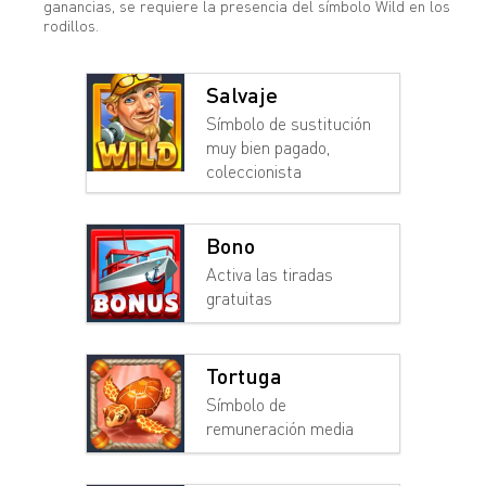
ganancias, se requiere la presencia del símbolo Wild en los
rodillos.
Salvaje
Símbolo de sustitución
muy bien pagado,
coleccionista
Bono
Activa las tiradas
gratuitas
Tortuga
Símbolo de
remuneración media