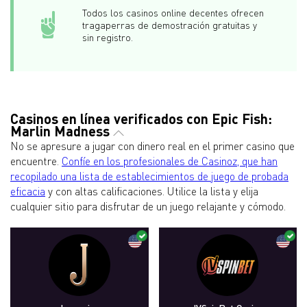
Todos los casinos online decentes ofrecen
tragaperras de demostración gratuitas y
sin registro.
Casinos en línea verificados con Epic Fish:
Marlin Madness
No se apresure a jugar con dinero real en el primer casino que
encuentre.
Confíe en los profesionales de Casinoz, que han
recopilado una lista de establecimientos de juego de probada
eficacia
y con altas calificaciones. Utilice la lista y elija
cualquier sitio para disfrutar de un juego relajante y cómodo.