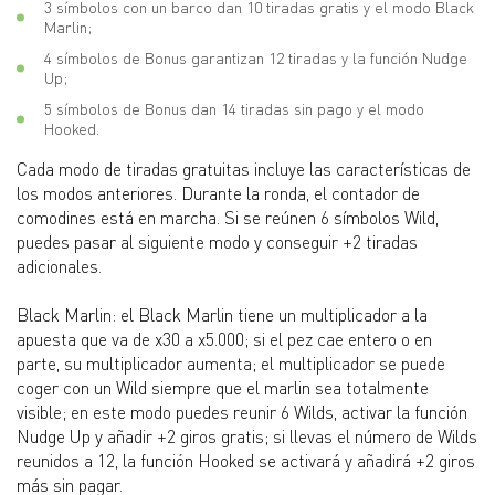
3 símbolos con un barco dan 10 tiradas gratis y el modo Black
Marlin;
4 símbolos de Bonus garantizan 12 tiradas y la función Nudge
Up;
5 símbolos de Bonus dan 14 tiradas sin pago y el modo
Hooked.
Cada modo de tiradas gratuitas incluye las características de
los modos anteriores. Durante la ronda, el contador de
comodines está en marcha. Si se reúnen 6 símbolos Wild,
puedes pasar al siguiente modo y conseguir +2 tiradas
adicionales.
Black Marlin: el Black Marlin tiene un multiplicador a la
apuesta que va de x30 a x5.000; si el pez cae entero o en
parte, su multiplicador aumenta; el multiplicador se puede
coger con un Wild siempre que el marlin sea totalmente
visible; en este modo puedes reunir 6 Wilds, activar la función
Nudge Up y añadir +2 giros gratis; si llevas el número de Wilds
reunidos a 12, la función Hooked se activará y añadirá +2 giros
más sin pagar.