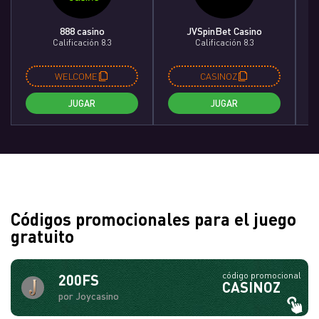
888 casino
JVSpinBet Casino
Calificación 8.3
Calificación 8.3
WELCOME
CASINOZ
JUGAR
JUGAR
Códigos promocionales para el juego
gratuito
código promocional
200FS
CASINOZ
por Joycasino