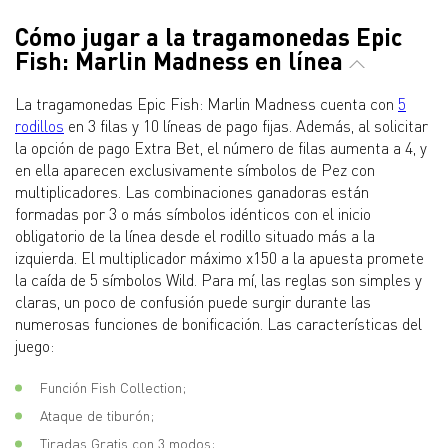
Cómo jugar a la tragamonedas Epic
Fish: Marlin Madness en línea
La tragamonedas Epic Fish: Marlin Madness cuenta con
5
rodillos
en 3 filas y 10 líneas de pago fijas. Además, al solicitar
la opción de pago Extra Bet, el número de filas aumenta a 4, y
en ella aparecen exclusivamente símbolos de Pez con
multiplicadores. Las combinaciones ganadoras están
formadas por 3 o más símbolos idénticos con el inicio
obligatorio de la línea desde el rodillo situado más a la
izquierda. El multiplicador máximo x150 a la apuesta promete
la caída de 5 símbolos Wild. Para mí, las reglas son simples y
claras, un poco de confusión puede surgir durante las
numerosas funciones de bonificación. Las características del
juego:
Función Fish Collection;
Ataque de tiburón;
Tiradas Gratis con 3 modos;