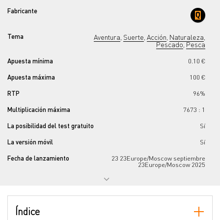
Fabricante
Tema
Aventura
Suerte
Acción
Naturaleza
,
,
,
,
Pescado
Pesca
,
Apuesta mínima
0.10 €
Apuesta máxima
100 €
RTP
96%
Multiplicación máxima
7673 : 1
La posibilidad del test gratuito
Sí
La versión móvil
Sí
Fecha de lanzamiento
23 23Europe/Moscow septiembre
23Europe/Moscow 2025
Jackpot progresivo
No
El numero de los tambores
5
Índice
El numero de las líneas
10