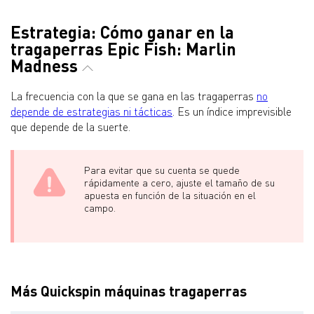
Estrategia: Cómo ganar en la
tragaperras Epic Fish: Marlin
Madness
La frecuencia con la que se gana en las tragaperras
no
depende de estrategias ni tácticas
. Es un índice imprevisible
que depende de la suerte.
Para evitar que su cuenta se quede
rápidamente a cero, ajuste el tamaño de su
apuesta en función de la situación en el
campo.
Más Quickspin máquinas tragaperras