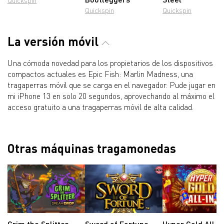
Quickspin
Quickspin
Quickspin
La versión móvil
Una cómoda novedad para los propietarios de los dispositivos
compactos actuales es Epic Fish: Marlin Madness, una
tragaperras móvil que se carga en el navegador. Pude jugar en
mi iPhone 13 en solo 20 segundos, aprovechando al máximo el
acceso gratuito a una tragaperras móvil de alta calidad.
Otras máquinas tragamonedas
Grim the Splitter
Sword of Fortune
Hyper Gold All-I