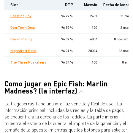
Slot
RTP
Maxwin
Fecha de lanzam
Feasting Fox
96.29 %
2437
11 mayo
Dog Town Deal
96.15 %
120
2 marzo
Raven Rising
96.07 %
6804
8 noviembr
Highstreet Heist
96.29 %
20024
22 marzo
The Three Musketeers
96.64 %
100
8 ener
Como jugar en Epic Fish: Marlin
Madness? (la interfaz)
La tragaperras tiene una interfaz sencilla y fácil de usar. La
información principal, incluidas las reglas y la tabla de pagos,
se encuentra a la derecha de los rodillos. La parte inferior
muestra el estado de la cuenta, el importe de la ganancia y el
tamaño de la apuesta, mientras que los botones para solicitar