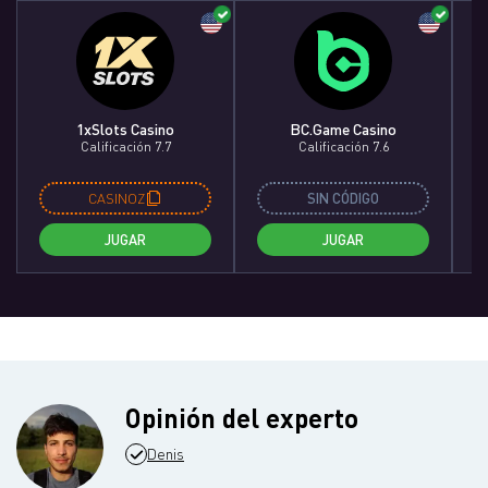
1xSlots Casino
BC.Game Casino
Calificación 7.7
Calificación 7.6
CASINOZ
SIN CÓDIGO
JUGAR
JUGAR
Opinión del experto
Denis