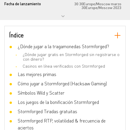
Fecha de lanzamiento
30 30Europe/Moscow marzo
30Europe/Moscow 2023
Jackpot progresivo
No
El numero de los tambores
5
Índice
El numero de las líneas
14
Jokers
¿Dónde jugar a la tragamonedas Stormforged?
Sí
¿Dónde jugar gratis en Stormforged sin registrarse o
Scatter
Sí
con dinero?
Los juegos de bonificación
Free Spins, Bonus Spins, Wild Nudge, Coin
Casinos en línea verificados con Stormforged
Collector, Stacked Wilds, Exploding Wild,
Buy Feature, Bonus Portal
Las mejores primas
La volatilidad
High
Cómo jugar a Stormforged (Hacksaw Gaming)
Slot 3D
Sí
Símbolos Wild y Scatter
Respins
No
Los juegos de la bonificación Stormforged
Free spins
Stormforged Tiradas gratuitas
Sí
Stormforged RTP, volatilidad & frecuencia de
aciertos