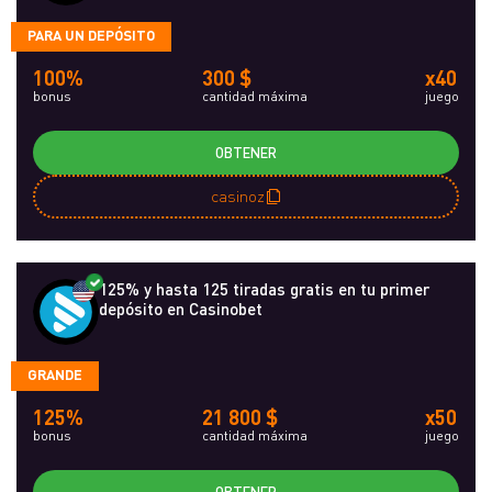
PARA UN DEPÓSITO
100%
300 $
x40
bonus
cantidad máxima
juego
OBTENER
casinoz
125% y hasta 125 tiradas gratis en tu primer
depósito en Casinobet
GRANDE
125%
21 800 $
x50
bonus
cantidad máxima
juego
OBTENER