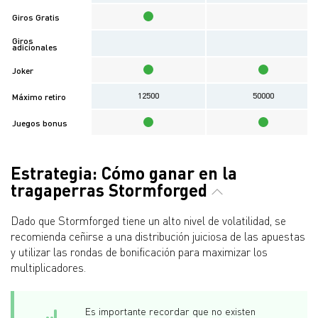
Giros Gratis
Giros
adicionales
Joker
12500
50000
Máximo retiro
Juegos bonus
Estrategia: Cómo ganar en la
tragaperras Stormforged
Dado que Stormforged tiene un alto nivel de volatilidad, se
recomienda ceñirse a una distribución juiciosa de las apuestas
y utilizar las rondas de bonificación para maximizar los
multiplicadores.
Es importante recordar que no existen