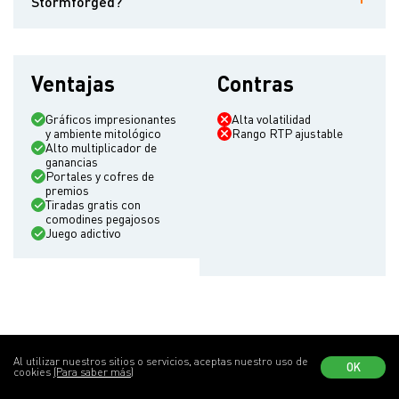
Stormforged?
Las ganancias máximas están estipuladas en 12500 veces la
apuesta
Ventajas
Contras
Gráficos impresionantes
Alta volatilidad
y ambiente mitológico
Rango RTP ajustable
Alto multiplicador de
ganancias
Portales y cofres de
premios
Tiradas gratis con
comodines pegajosos
Juego adictivo
Al utilizar nuestros sitios o servicios, aceptas nuestro uso de
OK
cookies
(Para saber más)