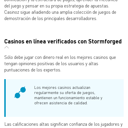
del juego y pensar en su propia estrategia de apuestas.
Casinoz sigue añadiendo una amplia colección de juegos de
demostración de los principales desarrolladores.
Casinos en línea verificados con Stormforged
Sólo debe jugar con dinero real en los mejores casinos que
tengan opiniones positivas de los usuarios y altas
puntuaciones de los expertos.
Los mejores casinos actualizan
regularmente su oferta de juegos,
mantienen un funcionamiento estable y
ofrecen asistencia de calidad.
Las calificaciones altas significan confianza de los jugadores y