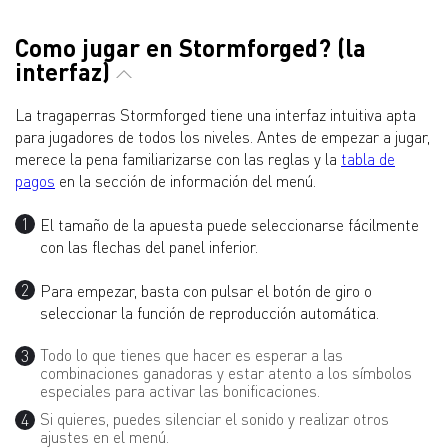
Como jugar en Stormforged? (la
interfaz)
La tragaperras Stormforged tiene una interfaz intuitiva apta
para jugadores de todos los niveles. Antes de empezar a jugar,
merece la pena familiarizarse con las reglas y la
tabla de
pagos
en la sección de información del menú.
El tamaño de la apuesta puede seleccionarse fácilmente
con las flechas del panel inferior.
Para empezar, basta con pulsar el botón de giro o
seleccionar la función de reproducción automática.
Todo lo que tienes que hacer es esperar a las
combinaciones ganadoras y estar atento a los símbolos
especiales para activar las bonificaciones.
Si quieres, puedes silenciar el sonido y realizar otros
ajustes en el menú.