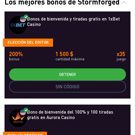
Los mejores bonos de Stormforged
Bonos de bienvenida y tiradas gratis en 1xBet
Casino
ELECCIÓN DEL EDITOR
200%
1 500 $
x35
bonus
cantidad máxima
juego
OBTENER
SIN CÓDIGO
Bono de bienvenida del 100% y 100 tiradas
gratis en Aurora Casino