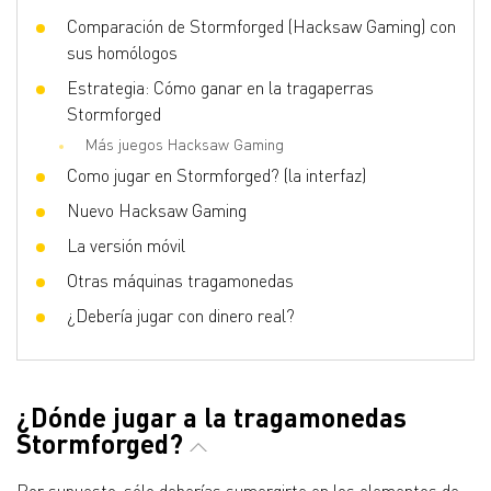
Comparación de Stormforged (Hacksaw Gaming) con
sus homólogos
Estrategia: Cómo ganar en la tragaperras
Stormforged
Más juegos Hacksaw Gaming
Como jugar en Stormforged? (la interfaz)
Nuevo Hacksaw Gaming
La versión móvil
Otras máquinas tragamonedas
¿Debería jugar con dinero real?
¿Dónde jugar a la tragamonedas
Stormforged?
Por supuesto, sólo deberías sumergirte en los elementos de