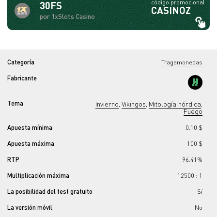
código promocional
30FS
CASINOZ
por 1xSlots Casino
Categoría
Tragamonedas
Fabricante
Tema
Invierno
Vikingos
Mitología nórdica
,
,
,
Fuego
Apuesta mínima
0.10 $
Apuesta máxima
100 $
RTP
96.41%
Multiplicación máxima
12500 : 1
La posibilidad del test gratuito
Sí
La versión móvil
No