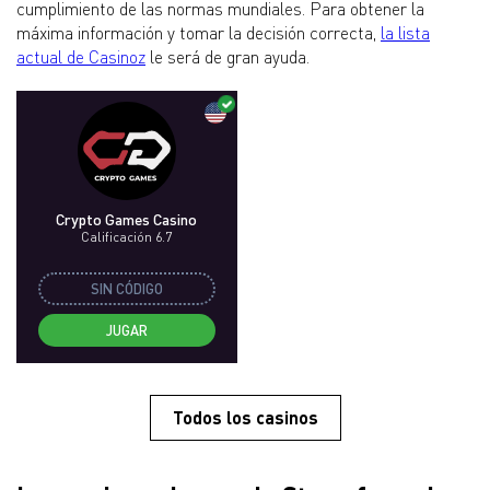
cumplimiento de las normas mundiales. Para obtener la
máxima información y tomar la decisión correcta,
la lista
actual de Casinoz
le será de gran ayuda.
Crypto Games Casino
Calificación 6.7
SIN CÓDIGO
JUGAR
Todos los casinos