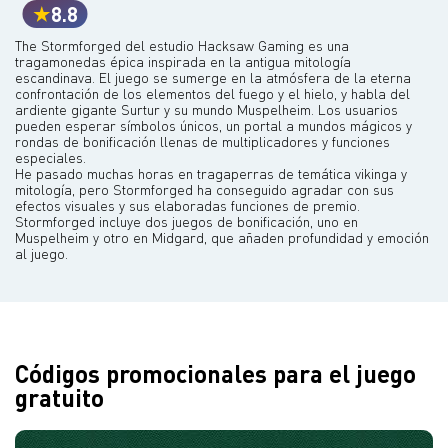
8.8
The Stormforged del estudio Hacksaw Gaming es una
tragamonedas épica inspirada en la antigua mitología
escandinava. El juego se sumerge en la atmósfera de la eterna
confrontación de los elementos del fuego y el hielo, y habla del
ardiente gigante Surtur y su mundo Muspelheim. Los usuarios
pueden esperar símbolos únicos, un portal a mundos mágicos y
rondas de bonificación llenas de multiplicadores y funciones
especiales.
He pasado muchas horas en tragaperras de temática vikinga y
mitología, pero Stormforged ha conseguido agradar con sus
efectos visuales y sus elaboradas funciones de premio.
Stormforged incluye dos juegos de bonificación, uno en
Muspelheim y otro en Midgard, que añaden profundidad y emoción
al juego.
Códigos promocionales para el juego
gratuito