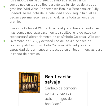
los símbolos de pago alto. Cuando aparecen varios
comodines en los rodillos durante las funciones de tiradas
gratuitas Wild West, Peacemaker Bonus o Peacemaker Fully
Loaded, se les dota de la habilidad sticky, según la cual se
pegan y permanecen en su sitio durante toda la ronda de
premios.
Símbolos Colossal Wild - Durante el juego base, cuando tres o
más comodines aparezcan en los rodillos, uno de ellos se
reencarnará aleatoriamente en un símbolo Colossal Wild con
un tamaño de 2 × 2, y activará una de las 3 funciones de
tiradas gratuitas. El símbolo Colossal Wild adquirirá la
capacidad de permanecer atascado en un lugar mientras dure
la ronda de premios.
.
Bonificación
salvaje
Símbolo de comodín
con la función de
activar juegos de
bonificación