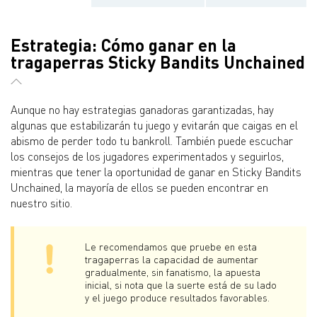
Estrategia: Cómo ganar en la
tragaperras Sticky Bandits Unchained
Aunque no hay estrategias ganadoras garantizadas, hay
algunas que estabilizarán tu juego y evitarán que caigas en el
abismo de perder todo tu bankroll. También puede escuchar
los consejos de los jugadores experimentados y seguirlos,
mientras que tener la oportunidad de ganar en Sticky Bandits
Unchained, la mayoría de ellos se pueden encontrar en
nuestro sitio.
Le recomendamos que pruebe en esta
tragaperras la capacidad de aumentar
gradualmente, sin fanatismo, la apuesta
inicial, si nota que la suerte está de su lado
y el juego produce resultados favorables.