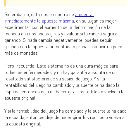
Sin embargo, estamos en contra de
aumentar
inmediatamente la apuesta máxima
, en su lugar, es mejor
experimentar con el aumento de la denominación de la
moneda en unos pocos giros y evaluar si la ranura seguirá
ganando. Si nada cambia negativamente, puedes seguir
girando con la apuesta aumentada o probar a añadir un poco
más de monedas.
Pero ¡recuerde! Este sistema no es una cura mágica para
todas las enfermedades, y no hay garantía absoluta de un
resultado satisfactorio de su sesión de juego. Y si la
rentabilidad del juego ha cambiado y la suerte te ha dado la
espalda, entonces deja de hacer girar los rodillos o vuelve a la
apuesta original.
Y si la rentabilidad del juego ha cambiado y la suerte le ha dado
la espalda, entonces deje de hacer girar los rodillos o vuelva a
la apuesta original.