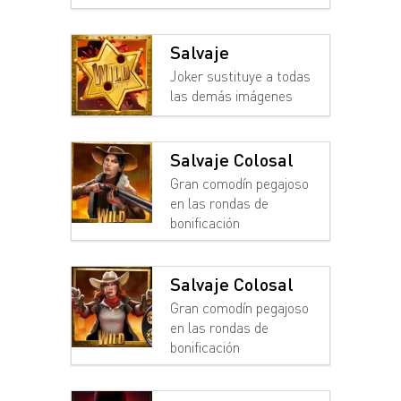
Salvaje
Joker sustituye a todas
las demás imágenes
Salvaje Colosal
Gran comodín pegajoso
en las rondas de
bonificación
Salvaje Colosal
Gran comodín pegajoso
en las rondas de
bonificación