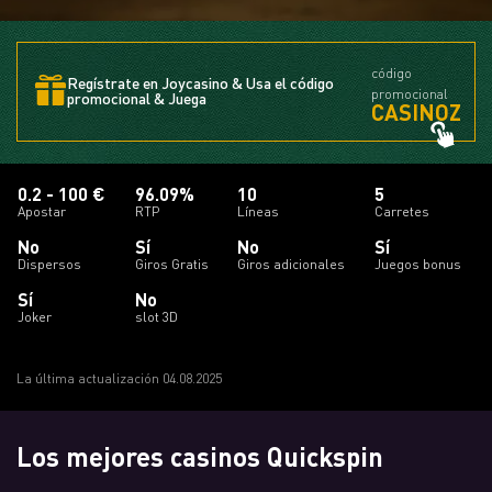
código
Regístrate en Joycasino & Usa el código
promocional
promocional & Juega
CASINOZ
0.2 - 100 €
96.09%
10
5
Apostar
RTP
Líneas
Carretes
No
Sí
No
Sí
Dispersos
Giros Gratis
Giros adicionales
Juegos bonus
Sí
No
Joker
slot 3D
La última actualización 04.08.2025
Los mejores casinos Quickspin