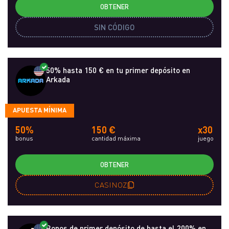
OBTENER
SIN CÓDIGO
50% hasta 150 € en tu primer depósito en
Arkada
APUESTA MÍNIMA
50%
150 €
x30
bonus
cantidad máxima
juego
OBTENER
CASINOZ
Bonos de primer depósito de hasta el 200% en