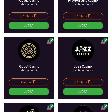
Vavada Casino
PlayFortuna casino
Calificación 9.8
Calificación 9.8
CASINOZ
CASINOZ
JUGAR
JUGAR
Riobet Casino
Jozz Casino
Calificación 9.5
Calificación 9.4
Casinoz
CASINOZ
JUGAR
JUGAR