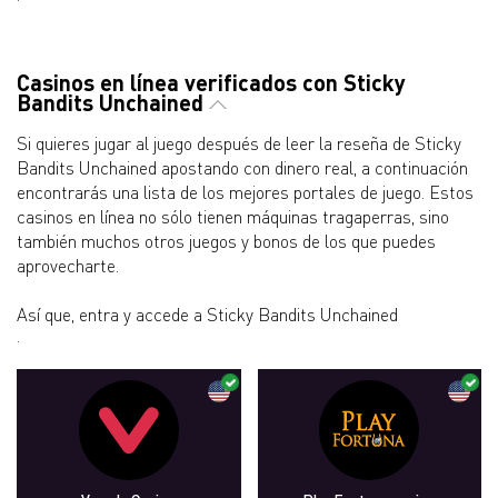
Casinos en línea verificados con Sticky
Bandits Unchained
Si quieres jugar al juego después de leer la reseña de Sticky
Bandits Unchained apostando con dinero real, a continuación
encontrarás una lista de los mejores portales de juego. Estos
casinos en línea no sólo tienen máquinas tragaperras, sino
también muchos otros juegos y bonos de los que puedes
aprovecharte.
Así que, entra y accede a Sticky Bandits Unchained
.