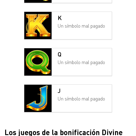
K
Un símbolo mal pagado
Q
Un símbolo mal pagado
J
Un símbolo mal pagado
Los juegos de la bonificación Divine