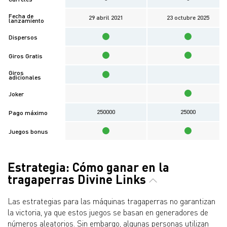
Fecha de
29 abril 2021
23 octubre 2025
lanzamiento
Dispersos
Giros Gratis
Giros
adicionales
Joker
250000
25000
Pago máximo
Juegos bonus
Estrategia: Cómo ganar en la
tragaperras Divine Links
Las estrategias para las máquinas tragaperras no garantizan
la victoria, ya que estos juegos se basan en generadores de
números aleatorios. Sin embargo, algunas personas utilizan