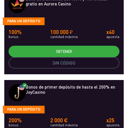
gratis en Aurora Casino
PARA UN DEPÓSITO
100%
100 000 ₽
x40
bonus
cantidad máxima
apuesta
OBTENER
SIN CÓDIGO
Bonos de primer depósito de hasta el 200% en
JoyCasino
PARA UN DEPÓSITO
200%
2 000 €
x25
bonus
cantidad máxima
apuesta