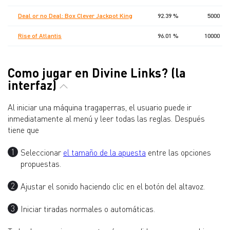
Deal or no Deal: Box Clever Jackpot King
92.39 %
5000
Rise of Atlantis
96.01 %
10000
Como jugar en Divine Links? (la
interfaz)
Al iniciar una máquina tragaperras, el usuario puede ir
inmediatamente al menú y leer todas las reglas. Después
tiene que
Seleccionar
el tamaño de la apuesta
entre las opciones
propuestas.
Ajustar el sonido haciendo clic en el botón del altavoz.
Iniciar tiradas normales o automáticas.