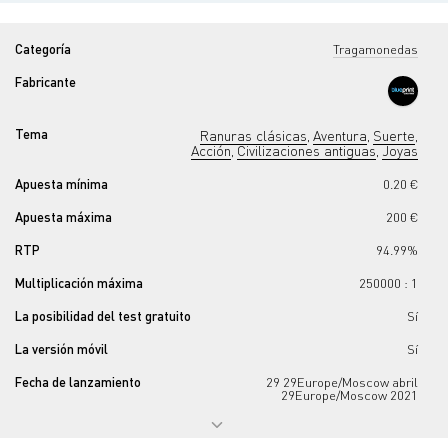
Categoría
Tragamonedas
Fabricante
Tema
Ranuras clásicas
Aventura
Suerte
,
,
,
Acción
Civilizaciones antiguas
Joyas
,
,
Apuesta mínima
0.20 €
Apuesta máxima
200 €
RTP
94.99%
Multiplicación máxima
250000 : 1
La posibilidad del test gratuito
Sí
La versión móvil
Sí
Fecha de lanzamiento
29 29Europe/Moscow abril
29Europe/Moscow 2021
Jackpot progresivo
No