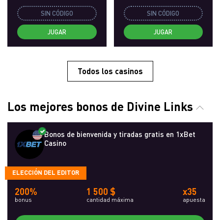
SIN CÓDIGO
SIN CÓDIGO
JUGAR
JUGAR
Todos los casinos
Los mejores bonos de Divine Links
Bonos de bienvenida y tiradas gratis en 1xBet
Casino
ELECCIÓN DEL EDITOR
200%
1 500 $
x35
bonus
cantidad máxima
apuesta