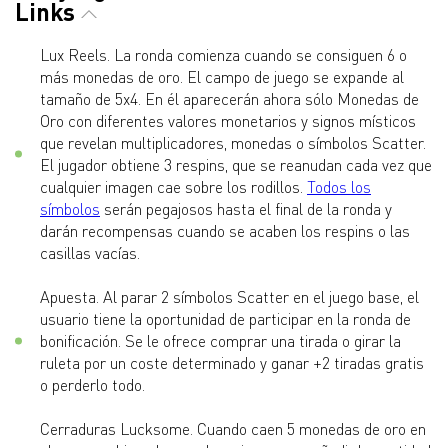
Links
Lux Reels. La ronda comienza cuando se consiguen 6 o
más monedas de oro. El campo de juego se expande al
tamaño de 5x4. En él aparecerán ahora sólo Monedas de
Oro con diferentes valores monetarios y signos místicos
que revelan multiplicadores, monedas o símbolos Scatter.
El jugador obtiene 3 respins, que se reanudan cada vez que
cualquier imagen cae sobre los rodillos.
Todos los
símbolos
serán pegajosos hasta el final de la ronda y
darán recompensas cuando se acaben los respins o las
casillas vacías.
Apuesta. Al parar 2 símbolos Scatter en el juego base, el
usuario tiene la oportunidad de participar en la ronda de
bonificación. Se le ofrece comprar una tirada o girar la
ruleta por un coste determinado y ganar +2 tiradas gratis
o perderlo todo.
Cerraduras Lucksome. Cuando caen 5 monedas de oro en