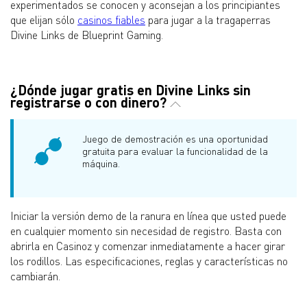
experimentados se conocen y aconsejan a los principiantes
que elijan sólo
casinos fiables
para jugar a la tragaperras
Divine Links de Blueprint Gaming.
¿Dónde jugar gratis en Divine Links sin
registrarse o con dinero?
Juego de demostración es una oportunidad
gratuita para evaluar la funcionalidad de la
máquina.
Iniciar la versión demo de la ranura en línea que usted puede
en cualquier momento sin necesidad de registro. Basta con
abrirla en Casinoz y comenzar inmediatamente a hacer girar
los rodillos. Las especificaciones, reglas y características no
cambiarán.