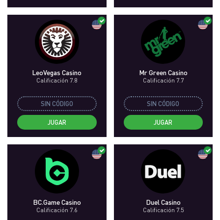
LeoVegas Casino
Mr Green Casino
Calificación 7.8
Calificación 7.7
SIN CÓDIGO
SIN CÓDIGO
JUGAR
JUGAR
BC.Game Casino
Duel Casino
Calificación 7.6
Calificación 7.5