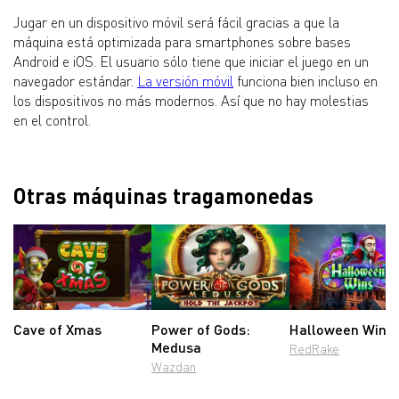
Jugar en un dispositivo móvil será fácil gracias a que la
máquina está optimizada para smartphones sobre bases
Android e iOS. El usuario sólo tiene que iniciar el juego en un
navegador estándar.
La versión móvil
funciona bien incluso en
los dispositivos no más modernos. Así que no hay molestias
en el control.
Otras máquinas tragamonedas
Cave of Xmas
Power of Gods:
Halloween Wins
Medusa
RedRake
Wazdan