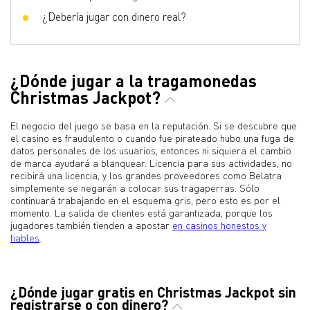
¿Debería jugar con dinero real?
¿Dónde jugar a la tragamonedas
Christmas Jackpot?
El negocio del juego se basa en la reputación. Si se descubre que
el casino es fraudulento o cuando fue pirateado hubo una fuga de
datos personales de los usuarios, entonces ni siquiera el cambio
de marca ayudará a blanquear. Licencia para sus actividades, no
recibirá una licencia, y los grandes proveedores como Belatra
simplemente se negarán a colocar sus tragaperras. Sólo
continuará trabajando en el esquema gris, pero esto es por el
momento. La salida de clientes está garantizada, porque los
jugadores también tienden a apostar
en casinos honestos y
fiables
.
¿Dónde jugar gratis en Christmas Jackpot sin
registrarse o con dinero?