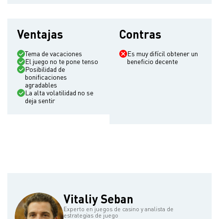
Un clásico de 3 rodillos y 5 líneas
Ventajas
Contras
Tema de vacaciones
Es muy difícil obtener un
El juego no te pone tenso
beneficio decente
Posibilidad de
bonificaciones
agradables
La alta volatilidad no se
deja sentir
Vitaliy Seban
Experto en juegos de casino y analista de
estrategias de juego