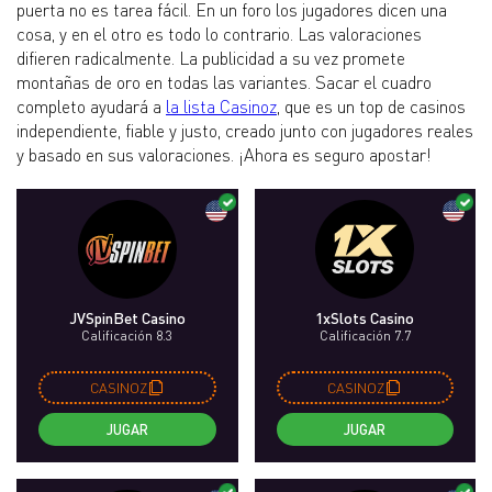
puerta no es tarea fácil. En un foro los jugadores dicen una
cosa, y en el otro es todo lo contrario. Las valoraciones
difieren radicalmente. La publicidad a su vez promete
montañas de oro en todas las variantes. Sacar el cuadro
completo ayudará a
la lista Casinoz
, que es un top de casinos
independiente, fiable y justo, creado junto con jugadores reales
y basado en sus valoraciones. ¡Ahora es seguro apostar!
JVSpinBet Casino
1xSlots Casino
Calificación 8.3
Calificación 7.7
CASINOZ
CASINOZ
JUGAR
JUGAR