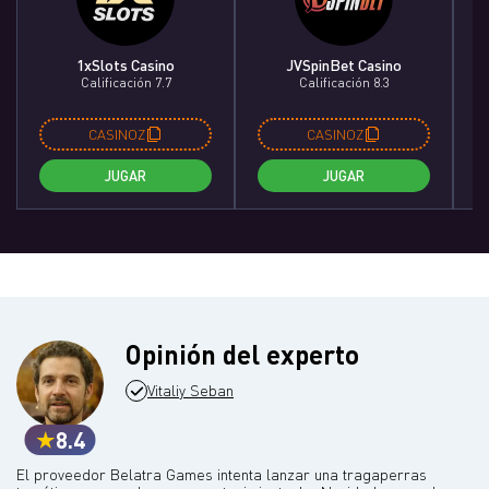
1xSlots Casino
JVSpinBet Casino
Calificación 7.7
Calificación 8.3
CASINOZ
CASINOZ
JUGAR
JUGAR
Opinión del experto
Vitaliy Seban
8.4
El proveedor Belatra Games intenta lanzar una tragaperras