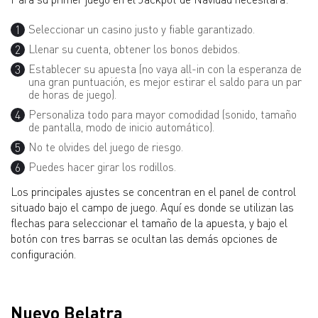
Seleccionar un casino justo y fiable garantizado.
Llenar su cuenta, obtener los bonos debidos.
Establecer su apuesta (no vaya all-in con la esperanza de
una gran puntuación, es mejor estirar el saldo para un par
de horas de juego).
Personaliza todo para mayor comodidad (sonido, tamaño
de pantalla, modo de inicio automático).
No te olvides del juego de riesgo.
Puedes hacer girar los rodillos.
Los principales ajustes se concentran en el panel de control
situado bajo el campo de juego. Aquí es donde se utilizan las
flechas para seleccionar el tamaño de la apuesta, y bajo el
botón con tres barras se ocultan las demás opciones de
configuración.
Nuevo Belatra