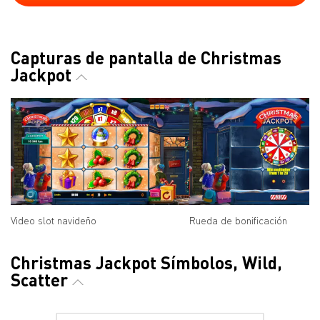
Capturas de pantalla de Christmas
Jackpot
Video slot navideño
Rueda de bonificación
Christmas Jackpot Símbolos, Wild,
Scatter