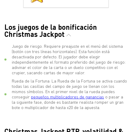
Los juegos de la bonificación
Christmas Jackpot
Juego de riesgo. Requiere preajuste en el menú del sistema
(botón con tres líneas horizontales). Esta función está
desactivada por defecto. El jugador debe elegir
independientemente el formato preferido del juego de riesgo:
adivinar el color de la carta o un duelo competitivo con el
crupier, sacando cartas de mayor valor.
Rueda de la Fortuna. La Rueda de la Fortuna se activa cuando
todas las casillas del campo de juego se llenan con los
mismos símbolos. En el primer nivel de la rueda puedes
conseguir
pequeños multiplicadores de ganancias
o pasar a
la siguiente fase, donde es bastante realista romper un gran
bote o multiplicador de hasta x20 de la apuesta.
Christmas Jackpot RTP, volatilidad &