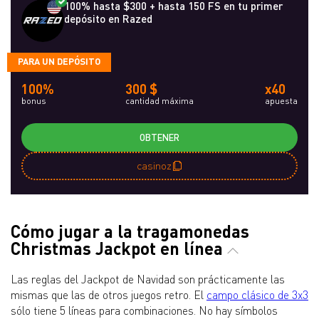
100% hasta $300 + hasta 150 FS en tu primer
depósito en Razed
PARA UN DEPÓSITO
100%
300 $
x40
bonus
cantidad máxima
apuesta
OBTENER
casinoz
Cómo jugar a la tragamonedas
Christmas Jackpot en línea
Las reglas del Jackpot de Navidad son prácticamente las
mismas que las de otros juegos retro. El
campo clásico de 3x3
sólo tiene 5 líneas para combinaciones. No hay símbolos