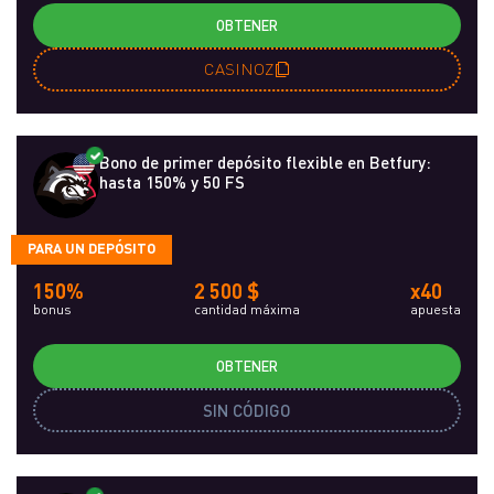
OBTENER
CASINOZ
Bono de primer depósito flexible en Betfury:
hasta 150% y 50 FS
PARA UN DEPÓSITO
150%
2 500 $
x40
bonus
cantidad máxima
apuesta
OBTENER
SIN CÓDIGO