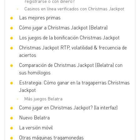
registrarse o con dinero?
Jackpots, Gamble, Risk game
Casinos en línea verificados con Christmas Jackpot
La volatilidad
High
Las mejores primas
Slot 3D
No
Cómo jugar a Christmas Jackpot (Belatra)
Respins
No
Los juegos de la bonificación Christmas Jackpot
Free spins
No
Christmas Jackpot RTP, volatilidad & frecuencia de
aciertos
Comparación de Christmas Jackpot (Belatra) con
sus homólogos
Estrategia: Cómo ganar en la tragaperras Christmas
Jackpot
Más juegos Belatra
Como jugar en Christmas Jackpot? (la interfaz)
Nuevo Belatra
La versión móvil
Otras máquinas tragamonedas