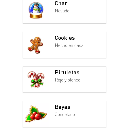
Char
Nevado
Cookies
Hecho en casa
Piruletas
Rojo y blanco
Bayas
Congelado