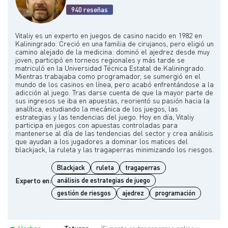
940 reseñas
Vitaliy es un experto en juegos de casino nacido en 1982 en
Kaliningrado. Creció en una familia de cirujanos, pero eligió un
camino alejado de la medicina: dominó el ajedrez desde muy
joven, participó en torneos regionales y más tarde se
matriculó en la Universidad Técnica Estatal de Kaliningrado.
Mientras trabajaba como programador, se sumergió en el
mundo de los casinos en línea, pero acabó enfrentándose a la
adicción al juego. Tras darse cuenta de que la mayor parte de
sus ingresos se iba en apuestas, reorientó su pasión hacia la
analítica, estudiando la mecánica de los juegos, las
estrategias y las tendencias del juego. Hoy en día, Vitaliy
participa en juegos con apuestas controladas para
mantenerse al día de las tendencias del sector y crea análisis
que ayudan a los jugadores a dominar los matices del
Blackjack
ruleta
tragaperras
Experto en:
análisis de estrategias de juego
gestión de riesgos
ajedrez
programación