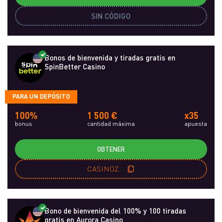
SIN CÓDIGO
Bonos de bienvenida y tiradas gratis en
SpinBetter Casino
PARA UN DEPÓSITO
100%
1 500 €
x35
bonus
cantidad máxima
apuesta
OBTENER
CASINOZRU
Bono de bienvenida del 100% y 100 tiradas
gratis en Aurora Casino