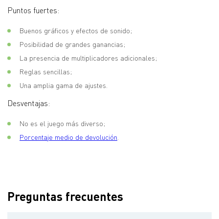
Puntos fuertes:
Buenos gráficos y efectos de sonido;
Posibilidad de grandes ganancias;
La presencia de multiplicadores adicionales;
Reglas sencillas;
Una amplia gama de ajustes.
Desventajas:
No es el juego más diverso;
Porcentaje medio de devolución
.
Preguntas frecuentes