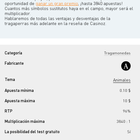
oportunidad de
ganar un gran premio
, ¡hasta 3840 apuestas!
Cuantos más símbolos sustitutos haya en el campo, mayor será el
multiplicador.
Hablaremos de todas las ventajas y desventajas de la
tragaperras más adelante en la reseña de Casinoz.
Categoría
Tragamonedas
Fabricante
Tema
Animales
Apuesta mínima
0.10 $
Apuesta máxima
10 $
RTP
96%
Multiplicación máxima
3840 : 1
La posibilidad del test gratuito
Sí