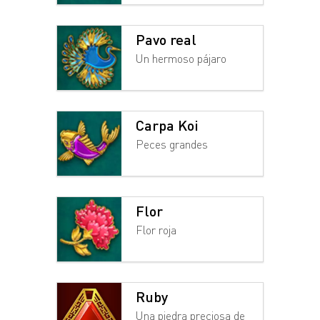
Pavo real
Un hermoso pájaro
Carpa Koi
Peces grandes
Flor
Flor roja
Ruby
Una piedra preciosa de