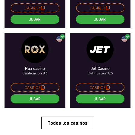
CASINOZ
CASINOZ
JUGAR
JUGAR
Rox casino
Jet Casino
Calificación 8.6
Calificación 8.5
CASINOZ
CASINOZ
JUGAR
JUGAR
Todos los casinos