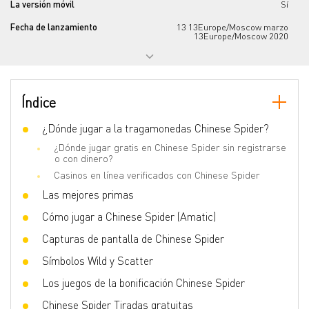
La versión móvil
Sí
Fecha de lanzamiento
13 13Europe/Moscow marzo
13Europe/Moscow 2020
Jackpot progresivo
No
El numero de los tambores
3
Índice
El numero de las líneas
12
Jokers
¿Dónde jugar a la tragamonedas Chinese Spider?
Sí
¿Dónde jugar gratis en Chinese Spider sin registrarse
Scatter
No
o con dinero?
Los juegos de bonificación
Multiplying Wild Symbol
Casinos en línea verificados con Chinese Spider
Las mejores primas
La volatilidad
High
Cómo jugar a Chinese Spider (Amatic)
Slot 3D
No
Capturas de pantalla de Chinese Spider
Free spins
No
Símbolos Wild y Scatter
Los juegos de la bonificación Chinese Spider
Chinese Spider Tiradas gratuitas