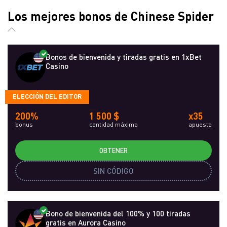
Los mejores bonos de Chinese Spider
Bonos de bienvenida y tiradas gratis en 1xBet
Casino
ELECCIÓN DEL EDITOR
200%
1 500 $
x35
bonus
cantidad máxima
apuesta
OBTENER
SIN CÓDIGO
Bono de bienvenida del 100% y 100 tiradas
gratis en Aurora Casino