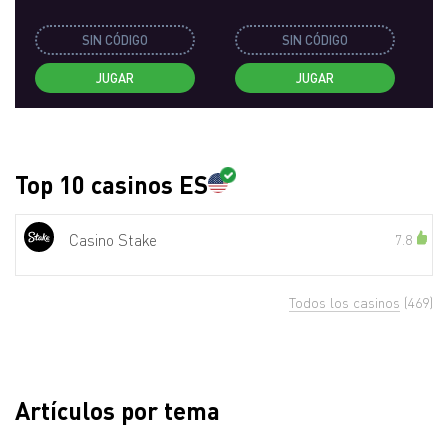
SIN CÓDIGO
SIN CÓDIGO
JUGAR
JUGAR
Top 10 casinos ES
Casino Stake
7.8
Todos los casinos
(469)
Artículos por tema