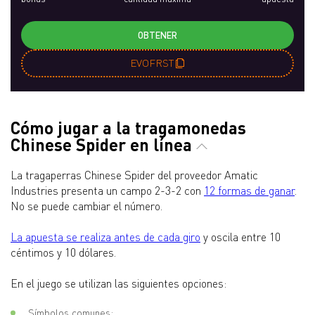
OBTENER
EVOFRST
Cómo jugar a la tragamonedas
Chinese Spider en línea
La tragaperras Chinese Spider del proveedor Amatic
Industries presenta un campo 2-3-2 con
12 formas de ganar
.
No se puede cambiar el número.
La apuesta se realiza antes de cada giro
y oscila entre 10
céntimos y 10 dólares.
En el juego se utilizan las siguientes opciones:
Símbolos comunes;