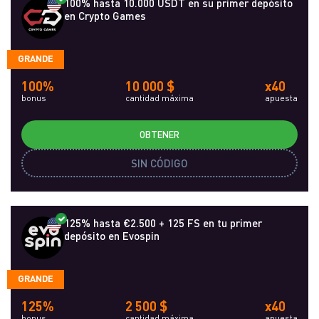
100% hasta 10.000 USDT en su primer depósito
en Crypto Games
GRANDE
100%
10 000 $
x40
bonus
cantidad máxima
apuesta
OBTENER
SIN CÓDIGO
125% hasta €2.500 + 125 FS en tu primer
depósito en Evospin
GRANDE
125%
2 500 $
x40
bonus
cantidad máxima
apuesta