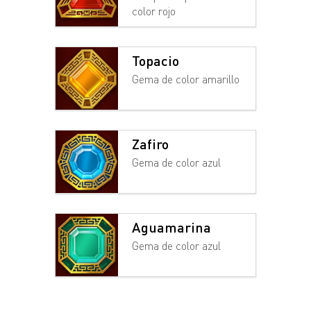
color rojo
Topacio
Gema de color amarillo
Zafiro
Gema de color azul
Aguamarina
Gema de color azul