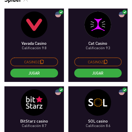
Vavada Casino
Cat Casino
Calificación 9.8
Calificación 9.3
CASINOZ
CASINOZ
JUGAR
JUGAR
BitStarz casino
SOL casino
Calificación 8.7
Calificación 8.6