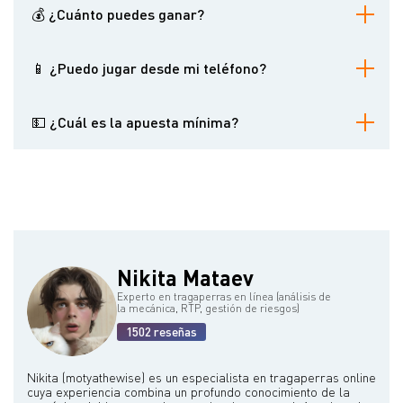
💰 ¿Cuánto puedes ganar?
Las ganancias máximas equivalen a 3.840 apuestas.
📱 ¿Puedo jugar desde mi teléfono?
Sí, la tragaperras tiene una versión móvil.
💵 ¿Cuál es la apuesta mínima?
La apuesta mínima es de 10 céntimos.
Nikita Mataev
Experto en tragaperras en línea (análisis de
la mecánica, RTP, gestión de riesgos)
1502 reseñas
Nikita (motyathewise) es un especialista en tragaperras online
cuya experiencia combina un profundo conocimiento de la