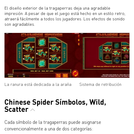
El diseño exterior de la tragaperras deja una agradable
impresión. A pesar de que el juego está hecho en un estilo retro,
atraerá fácilmente a todos los jugadores. Los efectos de sonido
son agradables.
La ranura está dedicada a la araña
Sistema de retribución
Chinese Spider Símbolos, Wild,
Scatter
Cada símbolo de la tragaperras puede asignarse
convencionalmente a una de dos categorías: