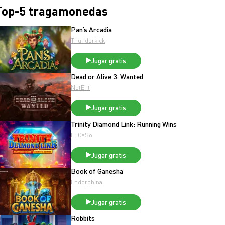
Top-5 tragamonedas
Pan’s Arcadia
Thunderkick
Jugar gratis
Dead or Alive 3: Wanted
NetEnt
Jugar gratis
Trinity Diamond Link: Running Wins
FuGaSo
Jugar gratis
Book of Ganesha
Endorphina
Jugar gratis
Robbits