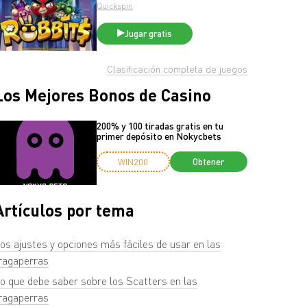
Quickspin
Jugar gratis
Clasificación completa de juegos
Los Mejores Bonos de Casino
200% y 100 tiradas gratis en tu
primer depósito en Nokycbets
WIN200
Obtener
Artículos por tema
os ajustes y opciones más fáciles de usar en las
ragaperras
o que debe saber sobre los Scatters en las
ragaperras