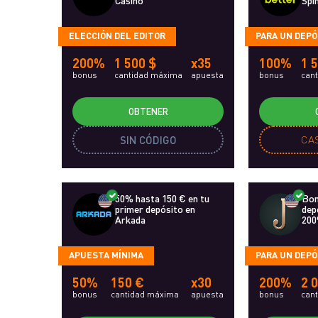
Casino
Spi
ELECCIÓN DEL EDITOR
PARA UN DEPÓ
200%
1 500 $
x35
100%
1 
bonus
cantidad máxima
apuesta
bonus
can
OBTENER
SIN CÓDIGO
50% hasta 150 € en tu
Bon
primer depósito en
dep
Arkada
200
APUESTA MÍNIMA
PARA UN DEPÓ
50%
150 €
x30
200%
2 
bonus
cantidad máxima
apuesta
bonus
can