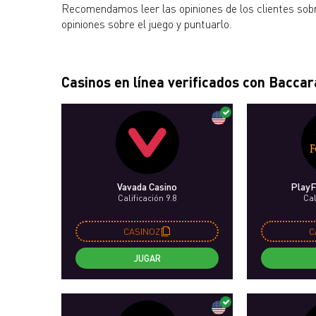
Recomendamos leer las opiniones de los clientes sobr
opiniones sobre el juego y puntuarlo.
Casinos en línea verificados con Bacca
Vavada Casino
PlayF
Calificación 9.8
Cal
CASINOZ
C
JUGAR