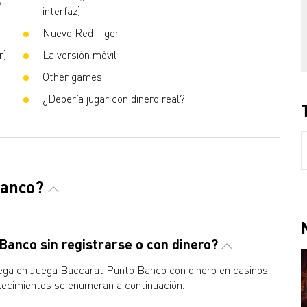
interfaz)
Nuevo Red Tiger
r)
La versión móvil
Other games
¿Debería jugar con dinero real?
Banco?
Banco sin registrarse o con dinero?
uega en Juega Baccarat Punto Banco con dinero en casinos
blecimientos se enumeran a continuación.