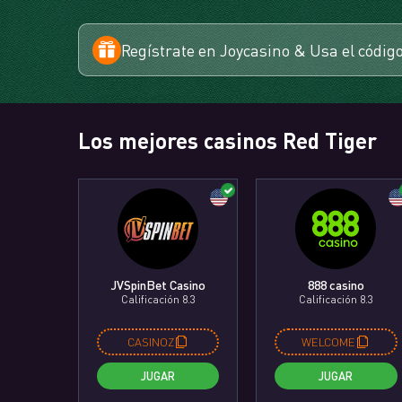
Regístrate en Joycasino & Usa el códi
Los mejores casinos Red Tiger
JVSpinBet Casino
888 casino
Calificación 8.3
Calificación 8.3
CASINOZ
WELCOME
JUGAR
JUGAR