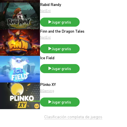
Rabid Randy
NetEnt
Jugar gratis
Finn and the Dragon Tales
NetEnt
Jugar gratis
Ice Field
Jugar gratis
Plinko XY
BGaming
Jugar gratis
Clasificación completa de juegos