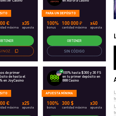
nBetter Casino
en Aurora Casino
SITO
PARA UN DEPÓSITO
500 €
x35
100%
100 000 ₽
x40
tidad máxima
apuesta
bonus
cantidad máxima
apuesta
OBTENER
OBTENER
CASINOZRU
SIN CÓDIGO
os de primer
100% hasta $300 y 30 FS
ósito de hasta el
en tu primer depósito en
% en JoyCasino
888 Casino
L
SITO
APUESTA MÍNIMA
t
000 €
x25
100%
300 $
x30
L
tidad máxima
apuesta
bonus
cantidad máxima
apuesta
t