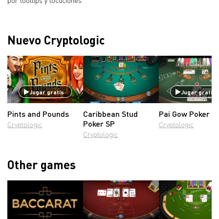
por tooltips y locuciones.
Nuevo Cryptologic
Jugar gratis
Jugar gratis
Pints and Pounds
Caribbean Stud
Pai Gow Poker
Poker SP
Cryptologic
Cryptologic
Cryptologic
Other games