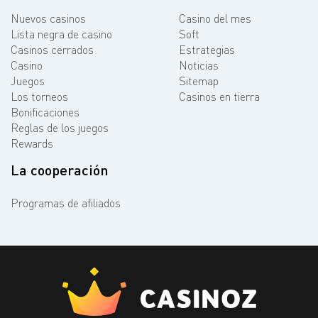
Nuevos casinos
Casino del mes
Lista negra de casino
Soft
Casinos cerrados
Estrategias
Casino
Noticias
Juegos
Sitemap
Los torneos
Casinos en tierra
Bonificaciones
Reglas de los juegos
Rewards
La cooperación
Programas de afiliados