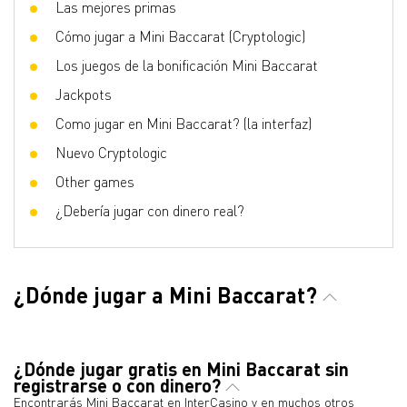
Las mejores primas
Cómo jugar a Mini Baccarat (Cryptologic)
Los juegos de la bonificación Mini Baccarat
Jackpots
Como jugar en Mini Baccarat? (la interfaz)
Nuevo Cryptologic
Other games
¿Debería jugar con dinero real?
¿Dónde jugar a Mini Baccarat?
¿Dónde jugar gratis en Mini Baccarat sin
registrarse o con dinero?
Encontrarás Mini Baccarat en InterCasino y en muchos otros