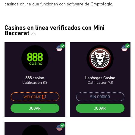
casinos online que funcionan con software de Cryptologic.
Casinos en línea verificados con Mini
Baccarat
888 casino
LeoVegas Casino
Calificación 8.3
Calificación 7.8
WELCOME
SIN CÓDIGO
JUGAR
JUGAR