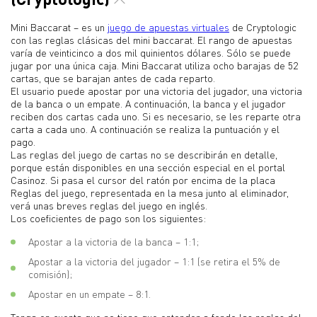
Mini Baccarat – es un
juego de apuestas virtuales
de Cryptologic
con las reglas clásicas del mini baccarat. El rango de apuestas
varía de veinticinco a dos mil quinientos dólares. Sólo se puede
jugar por una única caja. Mini Baccarat utiliza ocho barajas de 52
cartas, que se barajan antes de cada reparto.
El usuario puede apostar por una victoria del jugador, una victoria
de la banca o un empate. A continuación, la banca y el jugador
reciben dos cartas cada uno. Si es necesario, se les reparte otra
carta a cada uno. A continuación se realiza la puntuación y el
pago.
Las reglas del juego de cartas no se describirán en detalle,
porque están disponibles en una sección especial en el portal
Casinoz. Si pasa el cursor del ratón por encima de la placa
Reglas del juego, representada en la mesa junto al eliminador,
verá unas breves reglas del juego en inglés.
Los coeficientes de pago son los siguientes:
Apostar a la victoria de la banca – 1:1;
Apostar a la victoria del jugador – 1:1 (se retira el 5% de
comisión);
Apostar en un empate – 8:1.