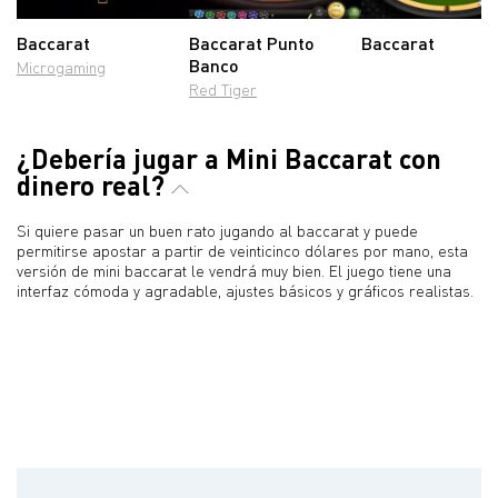
Baccarat
Baccarat Punto
Baccarat
Banco
Microgaming
Red Tiger
¿Debería jugar a Mini Baccarat con
dinero real?
Si quiere pasar un buen rato jugando al baccarat y puede
permitirse apostar a partir de veinticinco dólares por mano, esta
versión de mini baccarat le vendrá muy bien. El juego tiene una
interfaz cómoda y agradable, ajustes básicos y gráficos realistas.