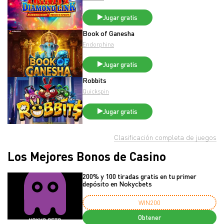
Jugar gratis
Book of Ganesha
Endorphina
Jugar gratis
Robbits
Quickspin
Jugar gratis
Clasificación completa de juegos
Los Mejores Bonos de Casino
200% y 100 tiradas gratis en tu primer
depósito en Nokycbets
WIN200
Obtener