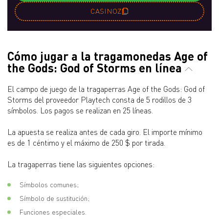
CASINOZ
Cómo jugar a la tragamonedas Age of
the Gods: God of Storms en línea
El campo de juego de la tragaperras Age of the Gods: God of
Storms del proveedor Playtech consta de 5 rodillos de 3
símbolos. Los pagos se realizan en 25 líneas.
La apuesta se realiza antes de cada giro. El importe mínimo
es de 1 céntimo y el máximo de 250 $ por tirada.
La tragaperras tiene las siguientes opciones:
Símbolos comunes;
Símbolo de sustitución;
Funciones especiales.