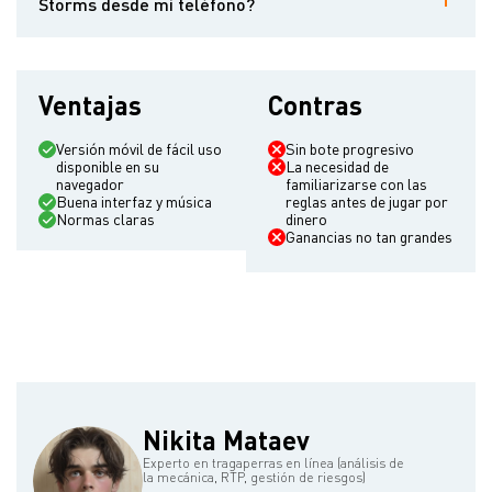
Storms desde mi teléfono?
Sí, la tragaperras Age of the Gods: God of Storms tiene una
versión adaptada para móviles.
Ventajas
Contras
Versión móvil de fácil uso
Sin bote progresivo
disponible en su
La necesidad de
navegador
familiarizarse con las
Buena interfaz y música
reglas antes de jugar por
Normas claras
dinero
Ganancias no tan grandes
Nikita Mataev
Experto en tragaperras en línea (análisis de
la mecánica, RTP, gestión de riesgos)