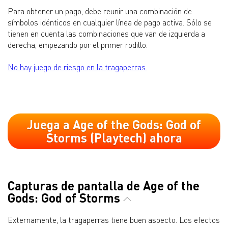
Para obtener un pago, debe reunir una combinación de
símbolos idénticos en cualquier línea de pago activa. Sólo se
tienen en cuenta las combinaciones que van de izquierda a
derecha, empezando por el primer rodillo.
No hay juego de riesgo en la tragaperras.
Juega a Age of the Gods: God of
Storms (Playtech) ahora
Capturas de pantalla de Age of the
Gods: God of Storms
Externamente, la tragaperras tiene buen aspecto. Los efectos