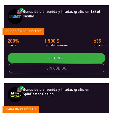
Bonos de bienvenida y tiradas gratis en 1xBet
Casino
ELECCIÓN DEL EDITOR
200%
1 500 $
x35
bonus
cantidad máxima
apuesta
OBTENER
SIN CÓDIGO
Bonos de bienvenida y tiradas gratis en
SpinBetter Casino
PARA UN DEPÓSITO