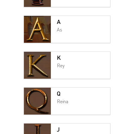
A
As
K
Rey
Q
Reina
J