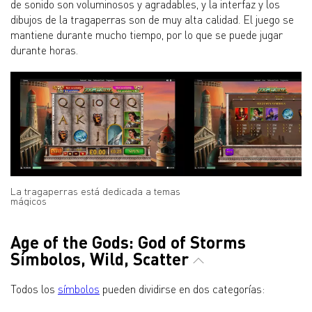
de sonido son voluminosos y agradables, y la interfaz y los
dibujos de la tragaperras son de muy alta calidad. El juego se
mantiene durante mucho tiempo, por lo que se puede jugar
durante horas.
La tragaperras está dedicada a temas
mágicos
Age of the Gods: God of Storms
Símbolos, Wild, Scatter
Todos los
símbolos
pueden dividirse en dos categorías: