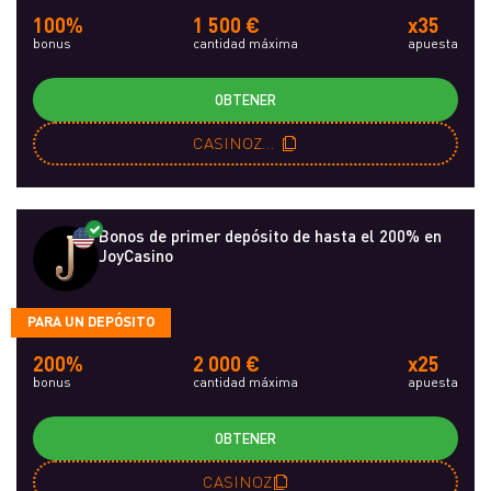
100%
1 500 €
x35
bonus
cantidad máxima
apuesta
OBTENER
CASINOZRU
Bonos de primer depósito de hasta el 200% en
JoyCasino
PARA UN DEPÓSITO
200%
2 000 €
x25
bonus
cantidad máxima
apuesta
OBTENER
CASINOZ