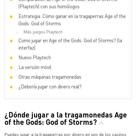
(Playtech) con sus homólogos
Estrategia: Cómo ganar en la tragaperras Age of the
Gods: God of Storms
Más juegos Playtech
Como jugar en Age of the Gods: God of Storms? (la
interfaz)
Nuevo Playtech
La versión móvil
Otras máquinas tragamonedas
¿Debería jugar con dinero real?
¿Dónde jugar a la tragamonedas Age
of the Gods: God of Storms?
Puedes jugar a la tragaperras por dinero en uno de los casinos