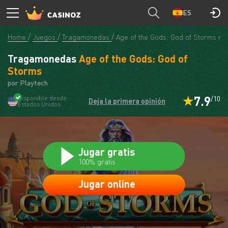
CASINOZ
JUGAR
ES
Home
Juegos
Tragamonedas
Age of the Gods: God of Storms m
Tragamonedas
Age of the Gods: God of
Storms
por Playtech
7.9
Disponible desde
/10
Deja la primera opinión
Estados Unidos
Jugar gratis
100% gratis
Jugar online