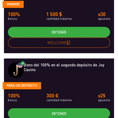
GRANDE
100%
1 500 $
x30
bonus
cantidad máxima
apuesta
OBTENER
WELCOME
Bono del 100% en el segundo depósito de Joy
Casino
PARA UN DEPÓSITO
100%
300 €
x25
bonus
cantidad máxima
apuesta
OBTENER