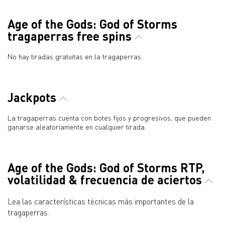
Age of the Gods: God of Storms
tragaperras free spins
No hay tiradas gratuitas en la tragaperras.
Jackpots
La tragaperras cuenta con botes fijos y progresivos, que pueden
ganarse aleatoriamente en cualquier tirada.
Age of the Gods: God of Storms RTP,
volatilidad & frecuencia de aciertos
Lea las características técnicas más importantes de la
tragaperras: