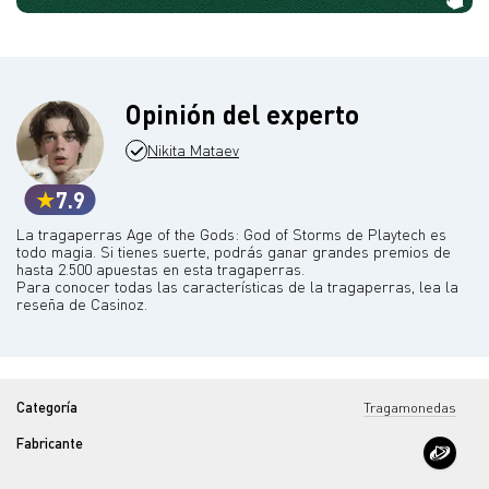
Opinión del experto
Nikita Mataev
7.9
La tragaperras Age of the Gods: God of Storms de Playtech es
todo magia. Si tienes suerte, podrás ganar grandes premios de
hasta 2.500 apuestas en esta tragaperras.
Para conocer todas las características de la tragaperras, lea la
reseña de Casinoz.
Categoría
Tragamonedas
Fabricante