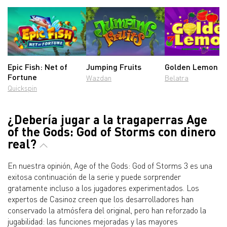
Epic Fish: Net of
Jumping Fruits
Golden Lemon
Fortune
Wazdan
Belatra
Quickspin
¿Debería jugar a la tragaperras Age
of the Gods: God of Storms con dinero
real?
En nuestra opinión, Age of the Gods: God of Storms 3 es una
exitosa continuación de la serie y puede sorprender
gratamente incluso a los jugadores experimentados. Los
expertos de Casinoz creen que los desarrolladores han
conservado la atmósfera del original, pero han reforzado la
jugabilidad: las funciones mejoradas y las mayores