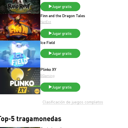
Jugar gratis
Finn and the Dragon Tales
NetEnt
Jugar gratis
Ice Field
Jugar gratis
Plinko XY
BGaming
Jugar gratis
Clasificación de juegos completos
Top-5 tragamonedas