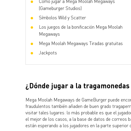
Cómo jugar a Mega Moolah Megaways
(Gameburger Studios)
Símbolos Wild y Scatter
Los juegos de la bonificación Mega Moolah
Megaways
Mega Moolah Megaways Tiradas gratuitas
Jackpots
¿Dónde jugar a la tragamoneda
Mega Moolah Megaways de GameBurger puede encontr
fraudulentos también añaden de buen grado tragaperra
visitar tales lugares: lo más probable es que el jugado
el mejor de los casos, a la base de datos de correos ba
están esperando a los jugadores en la parte superior 