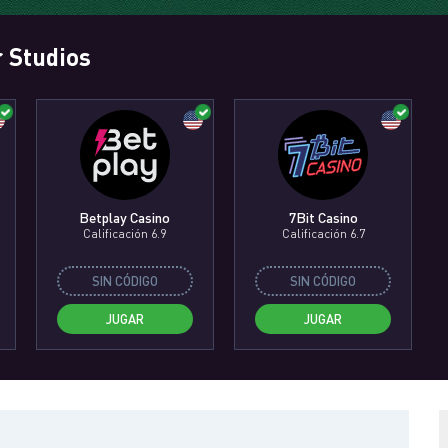
 Studios
Betplay Casino
7Bit Casino
Calificación 6.9
Calificación 6.7
SIN CÓDIGO
SIN CÓDIGO
JUGAR
JUGAR