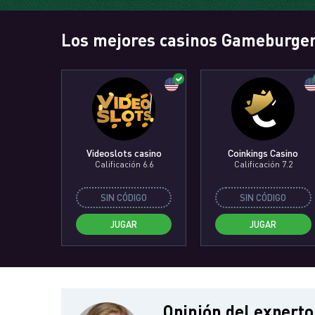
Los mejores casinos Gameburger
Videoslots сasino
Coinkings Casino
Calificación 6.6
Calificación 7.2
SIN CÓDIGO
SIN CÓDIGO
JUGAR
JUGAR
Opinión del experto