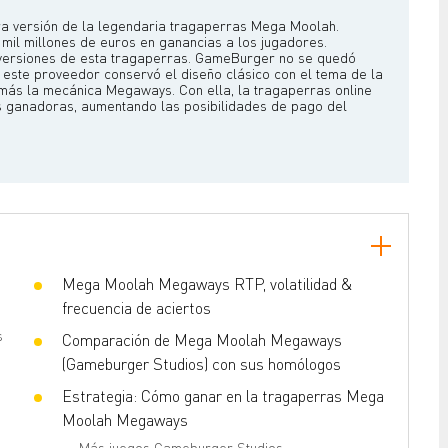
tra versión de la legendaria tragaperras Mega Moolah.
mil millones de euros en ganancias a los jugadores.
versiones de esta tragaperras. GameBurger no se quedó
ste proveedor conservó el diseño clásico con el tema de la
más la mecánica Megaways. Con ella, la tragaperras online
 ganadoras, aumentando las posibilidades de pago del
Mega Moolah Megaways RTP, volatilidad &
frecuencia de aciertos
Comparación de Mega Moolah Megaways
(Gameburger Studios) con sus homólogos
Estrategia: Cómo ganar en la tragaperras Mega
Moolah Megaways
Más juegos Gameburger Studios