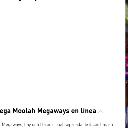
Mega Moolah Megaways en línea
egaways, hay una fila adicional separada de 4 casillas en