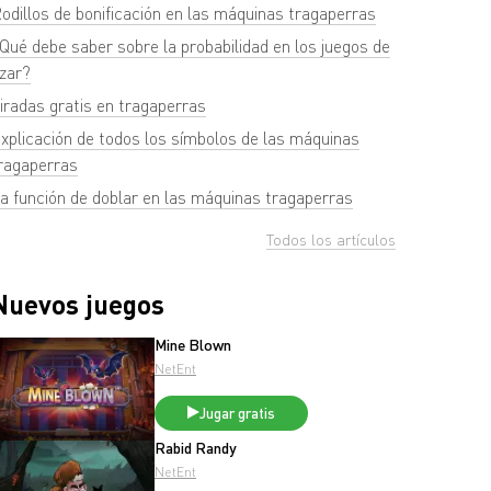
odillos de bonificación en las máquinas tragaperras
Qué debe saber sobre la probabilidad en los juegos de
zar?
iradas gratis en tragaperras
xplicación de todos los símbolos de las máquinas
ragaperras
a función de doblar en las máquinas tragaperras
Todos los artículos
Nuevos juegos
Mine Blown
NetEnt
Jugar gratis
Rabid Randy
NetEnt