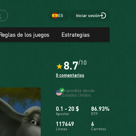
ES
Iniciar sesión
Reglas de los juegos
Estrategias
8.7
/10
0 comentarios
Disponible desde
Estados Unidos
0.1 - 20 $
86.93%
Apostar
RTP
117649
6
Líneas
Carretes