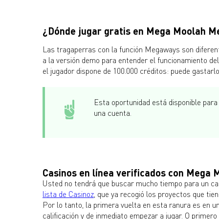
¿Dónde jugar gratis en Mega Moolah Me
Las tragaperras con la función Megaways son diferent
a la versión demo para entender el funcionamiento del r
el jugador dispone de 100.000 créditos: puede gastar
Esta oportunidad está disponible para 
una cuenta.
Casinos en línea verificados con Meg
Usted no tendrá que buscar mucho tiempo para un casin
lista de Casinoz
, que ya recogió los proyectos que ti
Por lo tanto, la primera vuelta en esta ranura es en un
calificación y de inmediato empezar a jugar. O primero