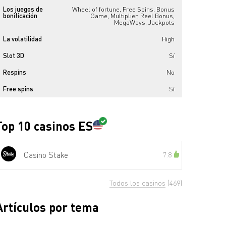
Los juegos de
Wheel of fortune, Free Spins, Bonus
bonificación
Game, Multiplier, Reel Bonus,
MegaWays, Jackpots
La volatilidad
High
Slot 3D
Sí
Respins
No
Free spins
Sí
Top 10 casinos ES
Casino Stake
7.8
Todos los casinos
(469)
Artículos por tema