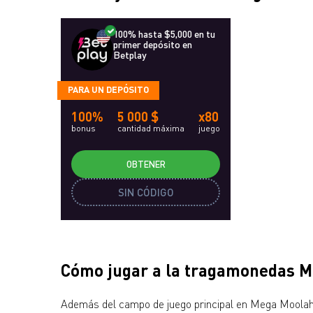
100% hasta $5,000 en tu
primer depósito en
Betplay
PARA UN DEPÓSITO
100%
5 000 $
x80
bonus
cantidad máxima
juego
OBTENER
SIN CÓDIGO
Cómo jugar a la tragamonedas 
Además del campo de juego principal en Mega Moolah M