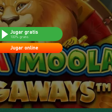
Jugar gratis
100% gratis
Jugar online