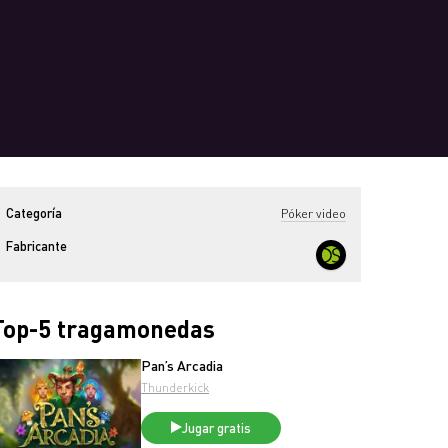
Categoría
Póker video
Fabricante
Top-5 tragamonedas
Pan’s Arcadia
Thunderkick
Jugar gratis