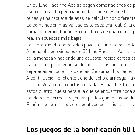
En 50 Line Face the Ace se pagan combinaciones de p
escalera real. La peculiaridad del modelo es que las 
reinas y una raqueta de ases se calculan con diferent
La combinación más valiosa es la escalera real. Si la
llamado premio dragón. Su cuantía es de cuatro mil 
real en apuestas más bajas.
La rentabilidad teórica video poker 50 Line Face the Ac
Aunque el juego video poker 50 Line Face the Ace se ju
de la moneda y haciendo una apuesta, recibe cartas p
Las cartas que quedan se duplican en las cincuenta ca
separadas en cada una de ellas. Se suman los pagos 
A continuación, el cliente tiene derecho a arriesgar la 
clásico. Verá cuatro cartas cerradas y una abierta. La
estos cuatro, que supera a la que se encuentra boca a
La elección correcta significa que las ganancias se du
El número de intentos consecutivos permitidos en una
Los juegos de la bonificación 50