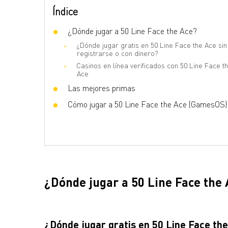
Índice
¿Dónde jugar a 50 Line Face the Ace?
¿Dónde jugar gratis en 50 Line Face the Ace sin
registrarse o con dinero?
Casinos en línea verificados con 50 Line Face the
Ace
Las mejores primas
Cómo jugar a 50 Line Face the Ace (GamesOS)
¿Dónde jugar a 50 Line Face the
¿Dónde jugar gratis en 50 Line Face the