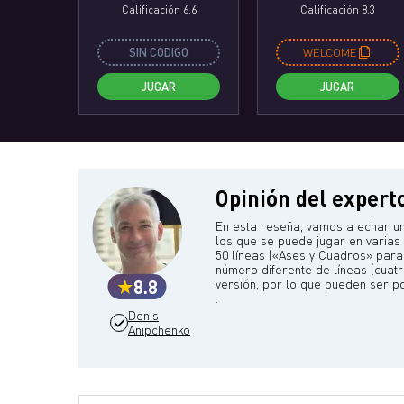
Calificación 6.6
Calificación 8.3
SIN CÓDIGO
WELCOME
JUGAR
JUGAR
Opinión del expert
En esta reseña, vamos a echar un
los que se puede jugar en varia
50 líneas («Ases y Cuadros» par
número diferente de líneas (cuatro,
8.8
versión, por lo que pueden ser 
.
Denis
Anipchenko