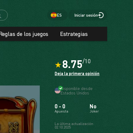
ES
Iniciar sesión
Reglas de los juegos
Estrategias
8.75
/10
Deja la primera opinión
Disponible desde
Estados Unidos
0 - 0
No
Apuesta
Joker
La última actualización
02.10.2025