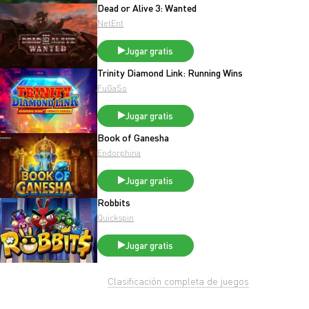
Dead or Alive 3: Wanted
NetEnt
Jugar gratis
Trinity Diamond Link: Running Wins
FuGaSo
Jugar gratis
Book of Ganesha
Endorphina
Jugar gratis
Robbits
Quickspin
Jugar gratis
Clasificación completa de juegos