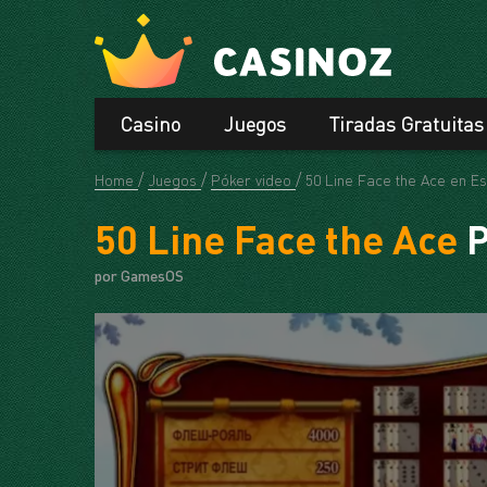
Casino
Juegos
Tiradas Gratuitas
Home
Juegos
Póker video
50 Line Face the Ace en E
50 Line Face the Ace
P
por GamesOS