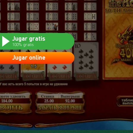
Jugar gratis
100% gratis
Jugar online