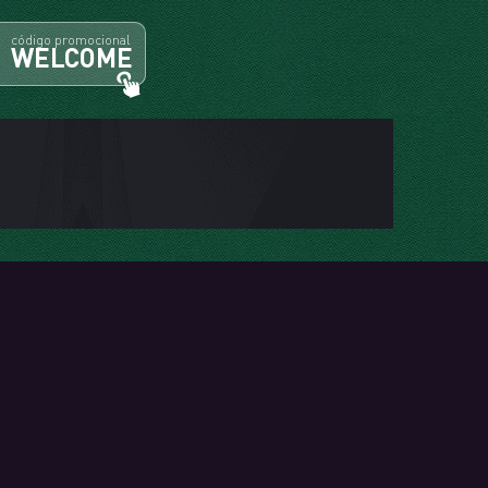
código promocional
WELCOME