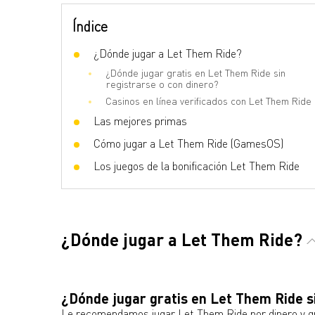
Índice
¿Dónde jugar a Let Them Ride?
¿Dónde jugar gratis en Let Them Ride sin
registrarse o con dinero?
Casinos en línea verificados con Let Them Ride
Las mejores primas
Cómo jugar a Let Them Ride (GamesOS)
Los juegos de la bonificación Let Them Ride
¿Dónde jugar a Let Them Ride?
¿Dónde jugar gratis en Let Them Ride s
Le recomendamos jugar Let Them Ride por dinero y g