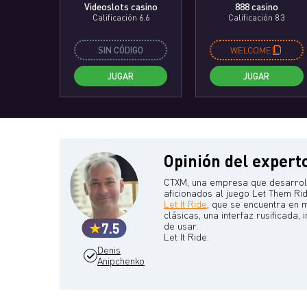
Videoslots сasino
888 casino
Calificación 6.6
Calificación 8.3
SIN CÓDIGO
WELCOME
JUGAR
JUGAR
Opinión del expert
CTXM, una empresa que desarrolla
aficionados al juego Let Them Ri
Let It Ride
, que se encuentra en 
clásicas, una interfaz rusificada,
7.5
de usar.
Let It Ride.
Denis
Anipchenko