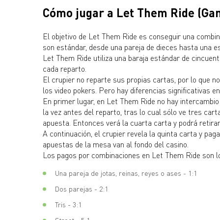
Cómo jugar a Let Them Ride (G
El objetivo de Let Them Ride es conseguir una combi
son estándar, desde una pareja de dieces hasta una es
Let Them Ride utiliza una baraja estándar de cincuent
cada reparto.
El crupier no reparte sus propias cartas, por lo que 
los video pokers. Pero hay diferencias significativas en
En primer lugar, en Let Them Ride no hay intercambio 
la vez antes del reparto, tras lo cual sólo ve tres ca
apuesta. Entonces verá la cuarta carta y podrá retira
A continuación, el crupier revela la quinta carta y pag
apuestas de la mesa van al fondo del casino.
Los pagos por combinaciones en Let Them Ride son lo
Una pareja de jotas, reinas, reyes o ases - 1:1
Dos parejas - 2:1
Tris - 3:1