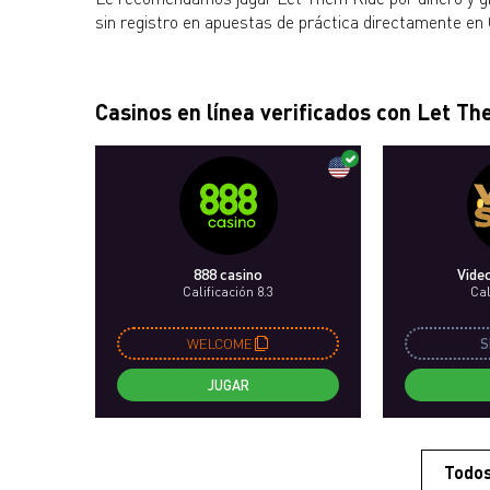
sin registro en apuestas de práctica directamente en 
Casinos en línea verificados con Let T
888 casino
Vide
Calificación 8.3
Cal
WELCOME
S
JUGAR
Todos