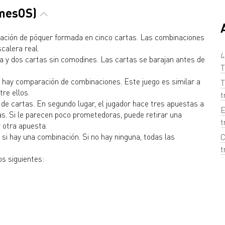
amesOS)
nación de póquer formada en cinco cartas. Las combinaciones
calera real.
¿
a y dos cartas sin comodines. Las cartas se barajan antes de
T
no hay comparación de combinaciones. Este juego es similar a
T
tre ellos.
t
de cartas. En segundo lugar, el jugador hace tres apuestas a
E
rtas. Si le parecen poco prometedoras, puede retirar una
t
r otra apuesta.
a si hay una combinación. Si no hay ninguna, todas las
C
t
s siguientes: