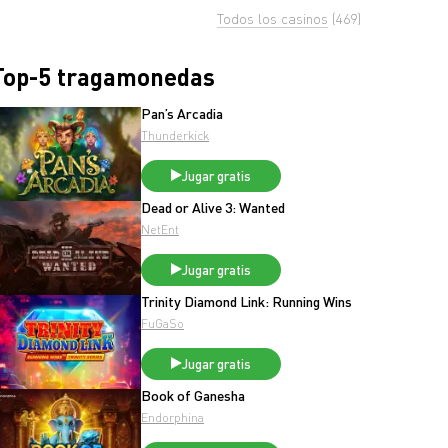
Todos los casinos
(469)
Top-5 tragamonedas
Pan’s Arcadia
Thunderkick
Jugar gratis
Dead or Alive 3: Wanted
NetEnt
Jugar gratis
Trinity Diamond Link: Running Wins
FuGaSo
Jugar gratis
Book of Ganesha
Endorphina