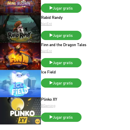
Jugar gratis
Rabid Randy
NetEnt
Jugar gratis
Finn and the Dragon Tales
NetEnt
Jugar gratis
Ice Field
Jugar gratis
Plinko XY
BGaming
Jugar gratis