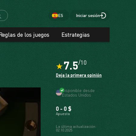
ES
Iniciar sesión
Reglas de los juegos
Estrategias
7.5
/10
Deja la primera opinión
Disponible desde
Estados Unidos
0 - 0 $
Apuesta
La última actualización
02.10.2025