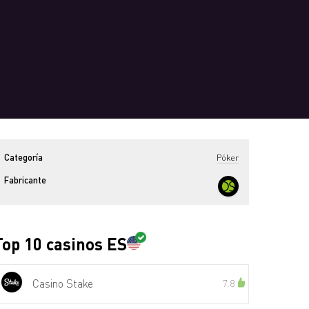
Categoría
Póker
Fabricante
Top 10 casinos ES
Casino Stake
7.8