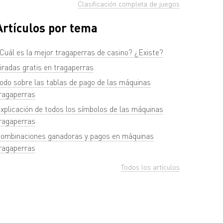
Clasificación completa de juegos
Artículos por tema
Cuál es la mejor tragaperras de casino? ¿Existe?
iradas gratis en tragaperras
odo sobre las tablas de pago de las máquinas
ragaperras
xplicación de todos los símbolos de las máquinas
ragaperras
ombinaciones ganadoras y pagos en máquinas
ragaperras
Todos los artículos