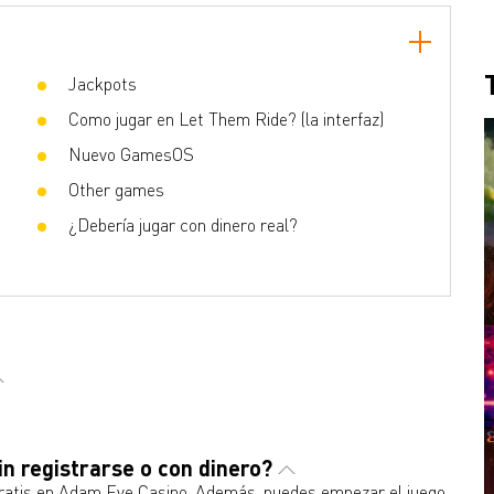
Jackpots
Como jugar en Let Them Ride? (la interfaz)
Nuevo GamesOS
Other games
¿Debería jugar con dinero real?
in registrarse o con dinero?
ratis en Adam Eve Casino. Además, puedes empezar el juego