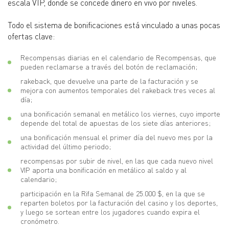
escala VIP, donde se concede dinero en vivo por niveles.
Todo el sistema de bonificaciones está vinculado a unas pocas
ofertas clave:
Recompensas diarias en el calendario de Recompensas, que
pueden reclamarse a través del botón de reclamación;
rakeback, que devuelve una parte de la facturación y se
mejora con aumentos temporales del rakeback tres veces al
día;
una bonificación semanal en metálico los viernes, cuyo importe
depende del total de apuestas de los siete días anteriores;
una bonificación mensual el primer día del nuevo mes por la
actividad del último periodo;
recompensas por subir de nivel, en las que cada nuevo nivel
VIP aporta una bonificación en metálico al saldo y al
calendario;
participación en la Rifa Semanal de 25.000 $, en la que se
reparten boletos por la facturación del casino y los deportes,
y luego se sortean entre los jugadores cuando expira el
cronómetro.