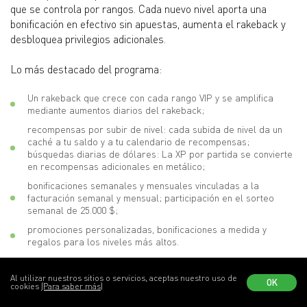
que se controla por rangos. Cada nuevo nivel aporta una
bonificación en efectivo sin apuestas, aumenta el rakeback y
desbloquea privilegios adicionales.
Lo más destacado del programa:
Un rakeback que crece con cada rango VIP y se amplifica
mediante aumentos diarios del rakeback;
recompensas por subir de nivel: cada subida de nivel da un
caché a tu saldo y a tu calendario de recompensas;
búsquedas diarias de dólares: La XP por partida se convierte
en recompensas adicionales en metálico;
bonificaciones semanales y mensuales vinculadas a la
facturación semanal y mensual; participación en el sorteo
semanal de 25.000 $;
promociones personalizadas, bonificaciones a medida y
regalos para los niveles más altos.
Las recompensas VIP y las bonificaciones del programa se
Al utilizar nuestros sitios o servicios, aceptas nuestro uso de
posicionan como sin apuesta, lo que significa que, una vez
OK
cookies
(Para saber más)
recibidas, pueden utilizarse o retirarse inmediatamente.