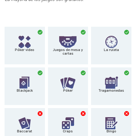
Póker video
Juegos de mesa y
La ruleta
cartas
Blackjack
Póker
Tragamonedas
Baccarat
Craps
Bingo