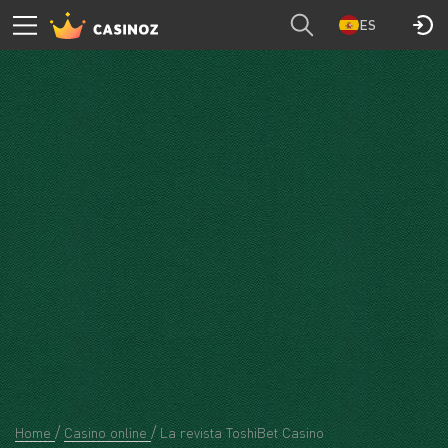
CASINOZ
JUGAR
ES
Home
Casino online
La revista ToshiBet Casino