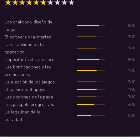
Chat vivo
Sí
Los gráficos y diseño de
8/10
juegos
El software y la interfaz
7/10
La estabilidad de la
7/10
operación
Depositar / retirar dinero
8/10
Las bonificaciones y las
7/10
promociones
La elección de los juegos
7/10
El servicio del apoyo
7/10
Las opciones de la paga
7/10
Los jackpots progresivos
6/10
La legalidad de la
5/10
actividad