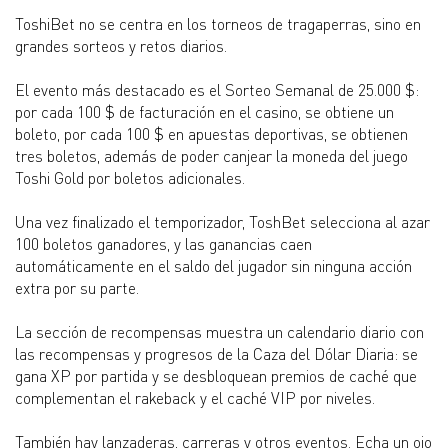
ToshiBet no se centra en los torneos de tragaperras, sino en
grandes sorteos y retos diarios.
El evento más destacado es el Sorteo Semanal de 25.000 $:
por cada 100 $ de facturación en el casino, se obtiene un
boleto, por cada 100 $ en apuestas deportivas, se obtienen
tres boletos, además de poder canjear la moneda del juego
Toshi Gold por boletos adicionales.
Una vez finalizado el temporizador, ToshBet selecciona al azar
100 boletos ganadores, y las ganancias caen
automáticamente en el saldo del jugador sin ninguna acción
extra por su parte.
La sección de recompensas muestra un calendario diario con
las recompensas y progresos de la Caza del Dólar Diaria: se
gana XP por partida y se desbloquean premios de caché que
complementan el rakeback y el caché VIP por niveles.
También hay lanzaderas, carreras y otros eventos. Echa un ojo