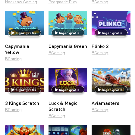
Hacksaw Gaming
Pragmatic Play
BGaming
Jugar gratis
Jugar gratis
Jugar gratis
Capymania
Capymania Green
Plinko 2
Yellow
BGaming
BGaming
BGaming
Jugar gratis
Jugar gratis
Jugar gratis
3 Kings Scratch
Luck & Magic
Aviamasters
Scratch
BGaming
BGaming
BGaming