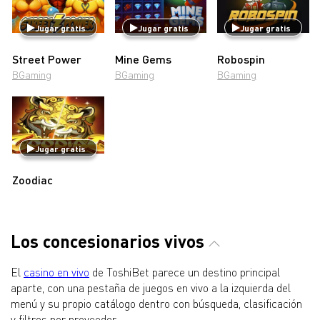
Jugar gratis
Jugar gratis
Jugar gratis
Street Power
Mine Gems
Robospin
BGaming
BGaming
BGaming
Jugar gratis
Zoodiac
Los concesionarios vivos
El
casino en vivo
de ToshiBet parece un destino principal
aparte, con una pestaña de juegos en vivo a la izquierda del
menú y su propio catálogo dentro con búsqueda, clasificación
y filtros por proveedor.