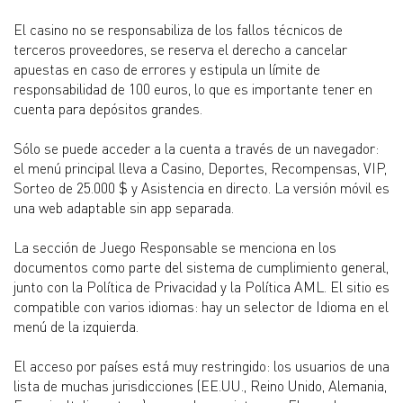
El casino no se responsabiliza de los fallos técnicos de
terceros proveedores, se reserva el derecho a cancelar
apuestas en caso de errores y estipula un límite de
responsabilidad de 100 euros, lo que es importante tener en
cuenta para depósitos grandes.
Sólo se puede acceder a la cuenta a través de un navegador:
el menú principal lleva a Casino, Deportes, Recompensas, VIP,
Sorteo de 25.000 $ y Asistencia en directo. La versión móvil es
una web adaptable sin app separada.
La sección de Juego Responsable se menciona en los
documentos como parte del sistema de cumplimiento general,
junto con la Política de Privacidad y la Política AML. El sitio es
compatible con varios idiomas: hay un selector de Idioma en el
menú de la izquierda.
El acceso por países está muy restringido: los usuarios de una
lista de muchas jurisdicciones (EE.UU., Reino Unido, Alemania,