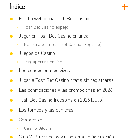
Índice
El sitio web oficialToshiBet Casino
ToshiBet Casino espejo
Jugar en ToshiBet Casino en linea
Regístrate en ToshiBet Casino (Registro)
Juegos de Casino
Tragaperras en línea
Los concesionarios vivos
Jugar a ToshiBet Casino gratis sin registrarse
Las bonificaciones y las promociones en 2026
ToshiBet Casino freespins en 2026 (Julio)
Los torneos y las carreras
Criptocasino
Casino Bitcoin
Club VIP: privilegios y programa de fidelización