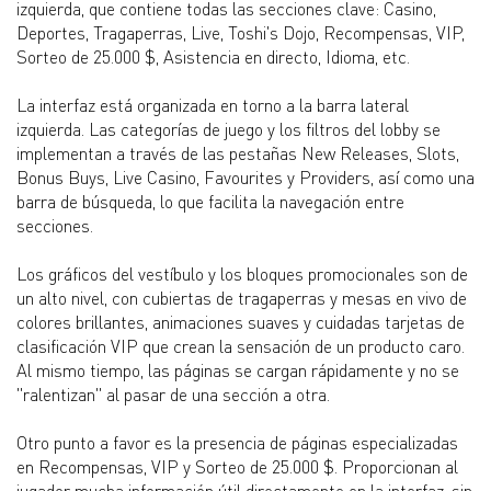
izquierda, que contiene todas las secciones clave: Casino,
Deportes, Tragaperras, Live, Toshi's Dojo, Recompensas, VIP,
Sorteo de 25.000 $, Asistencia en directo, Idioma, etc.
La interfaz está organizada en torno a la barra lateral
izquierda. Las categorías de juego y los filtros del lobby se
implementan a través de las pestañas New Releases, Slots,
Bonus Buys, Live Casino, Favourites y Providers, así como una
barra de búsqueda, lo que facilita la navegación entre
secciones.
Los gráficos del vestíbulo y los bloques promocionales son de
un alto nivel, con cubiertas de tragaperras y mesas en vivo de
colores brillantes, animaciones suaves y cuidadas tarjetas de
clasificación VIP que crean la sensación de un producto caro.
Al mismo tiempo, las páginas se cargan rápidamente y no se
"ralentizan" al pasar de una sección a otra.
Otro punto a favor es la presencia de páginas especializadas
en Recompensas, VIP y Sorteo de 25.000 $. Proporcionan al
jugador mucha información útil directamente en la interfaz, sin