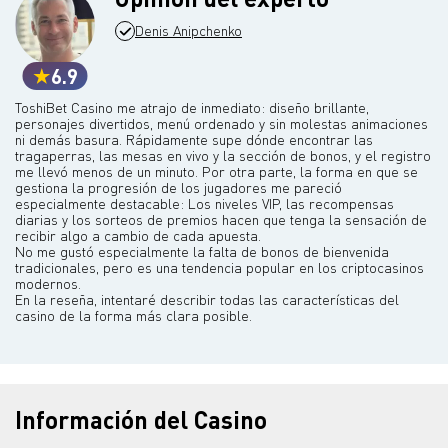
Denis Anipchenko
6.9
ToshiBet Casino me atrajo de inmediato: diseño brillante,
personajes divertidos, menú ordenado y sin molestas animaciones
ni demás basura. Rápidamente supe dónde encontrar las
tragaperras, las mesas en vivo y la sección de bonos, y el registro
me llevó menos de un minuto. Por otra parte, la forma en que se
gestiona la progresión de los jugadores me pareció
especialmente destacable: Los niveles VIP, las recompensas
diarias y los sorteos de premios hacen que tenga la sensación de
recibir algo a cambio de cada apuesta.
No me gustó especialmente la falta de bonos de bienvenida
tradicionales, pero es una tendencia popular en los criptocasinos
modernos.
En la reseña, intentaré describir todas las características del
casino de la forma más clara posible.
Información del Casino