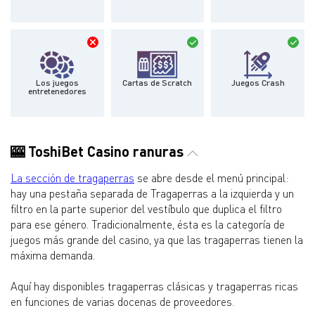
Los juegos
Cartas de Scratch
Juegos Crash
entretenedores
🎰 ToshiBet Casino ranuras
La sección de tragaperras
se abre desde el menú principal:
hay una pestaña separada de Tragaperras a la izquierda y un
filtro en la parte superior del vestíbulo que duplica el filtro
para ese género. Tradicionalmente, ésta es la categoría de
juegos más grande del casino, ya que las tragaperras tienen la
máxima demanda.
Aquí hay disponibles tragaperras clásicas y tragaperras ricas
en funciones de varias docenas de proveedores.