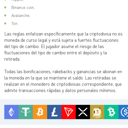
Binance coin,
Avalanche,
Ton.
Las reglas enfatizan específicamente que la criptodivisa no es
moneda de curso legal y está sujeta a fuertes fluctuaciones
del tipo de cambio. El jugador asume el riesgo de las
fluctuaciones del tipo de cambio entre el depósito y la
retirada.
Todas las bonificaciones, rakebacks y ganancias se abonan en
la moneda en la que se mantiene el saldo. Las retiradas se
realizan en el monedero de criptodivisas correspondiente, que
admite transacciones rápidas y datos personales mínimos.