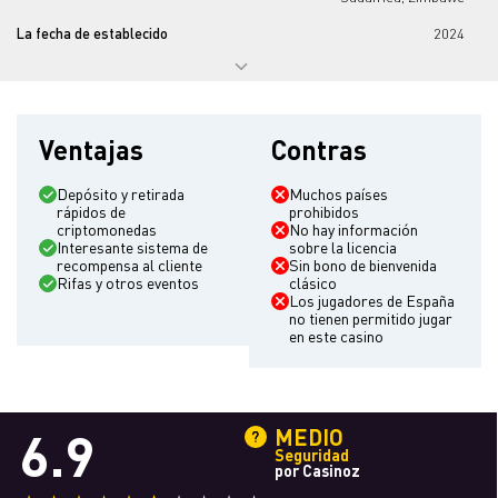
La fecha de establecido
2024
Opciones de pago
Ventajas
Contras
Cripto (depósito/retirada)
+9
Depósito y retirada
Muchos países
La suma mínima de depósito
10 $
rápidos de
prohibidos
criptomonedas
No hay información
La suma mínima de retiro
20 $
Interesante sistema de
sobre la licencia
recompensa al cliente
Sin bono de bienvenida
La apuesta mínima
Rifas y otros eventos
clásico
0.1 $
Los jugadores de España
no tienen permitido jugar
La verificación al retiro
No
en este casino
Está permitido la autoexclusión
Sí
Las pagas por el fin de semana
Sí
6.9
MEDIO
Seguridad
Datos de contacto
por Casinoz