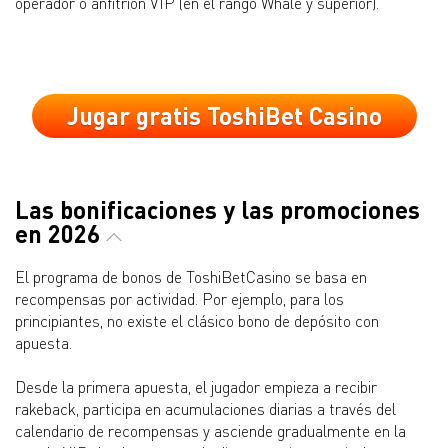
operador o anfitrión VIP (en el rango Whale y superior).
Jugar gratis ToshiBet Casino
Las bonificaciones y las promociones
en 2026
El programa de bonos de ToshiBetCasino se basa en
recompensas por actividad. Por ejemplo, para los
principiantes, no existe el clásico bono de depósito con
apuesta.
Desde la primera apuesta, el jugador empieza a recibir
rakeback, participa en acumulaciones diarias a través del
calendario de recompensas y asciende gradualmente en la